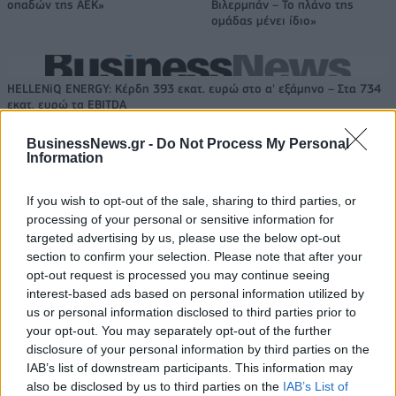
οπαδών της ΑΕΚ»
Βιλερμπάν – Το πλάνο της
ομάδας μένει ίδιο»
HELLENiQ ENERGY: Κέρδη 393 εκατ. ευρώ στο α' εξάμηνο – Στα 734
εκατ. ευρώ τα EBITDA
BusinessNews.gr -
Do Not Process My Personal
Information
Viohalco: Αυξημένος κατά 14%
ΥΠΕΘΟΟ: Νέες επενδύσεις 1
If you wish to opt-out of the sale, sharing to third parties, or
ο τζίρος στο α' εξάμηνο, στα 4,3
δισ. ευρώ ως το 2028 για την
processing of your personal or sensitive information for
δισ. ευρώ – Στα 446 εκατ. ευρώ
Ενέργεια
targeted advertising by us, please use the below opt-out
τα EBITDA
section to confirm your selection. Please note that after your
opt-out request is processed you may continue seeing
interest-based ads based on personal information utilized by
Η συμφωνία Arval-Athlon αναδιαμορφώνει την αγορά leasing
us or personal information disclosed to third parties prior to
your opt-out. You may separately opt-out of the further
disclosure of your personal information by third parties on the
IAB’s list of downstream participants. This information may
VW: Η δύσκολη εξίσωση της
18η συνεχόμενη χρονιά για τον
also be disclosed by us to third parties on the
IAB’s List of
αναδιάρθρωσης
ΟΤΕ στη διεθνή σειρά δεικτών