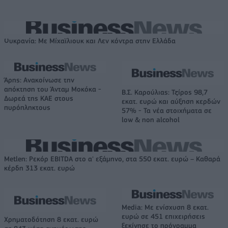
Ουκρανία: Με Μίχαϊλιουκ και Λεν κόντρα στην Ελλάδα
Άρης: Ανακοίνωσε την
απόκτηση του Άνταμ Μοκόκα -
Β.Σ. Καρούλιας: Τζίρος 98,7
Δωρεά της ΚΑΕ στους
εκατ. ευρώ και αύξηση κερδών
πυρόπληκτους
57% - Τα νέα στοιχήματα σε
low & non alcohol
Metlen: Ρεκόρ EBITDA στο α' εξάμηνο, στα 550 εκατ. ευρώ – Καθαρά
κέρδη 313 εκατ. ευρώ
Media: Με ενίσχυση 8 εκατ.
ευρώ σε 451 επιχειρήσεις
Χρηματοδότηση 8 εκατ. ευρώ
ξεκίνησε το πρόγραμμα