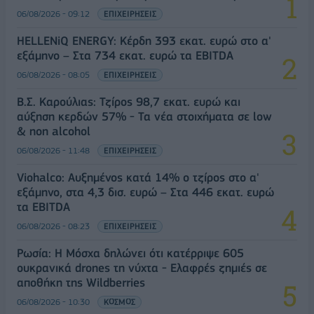
06/08/2026 - 09:12
ΕΠΙΧΕΙΡΗΣΕΙΣ
HELLENiQ ENERGY: Κέρδη 393 εκατ. ευρώ στο α'
εξάμηνο – Στα 734 εκατ. ευρώ τα EBITDA
06/08/2026 - 08:05
ΕΠΙΧΕΙΡΗΣΕΙΣ
Β.Σ. Καρούλιας: Τζίρος 98,7 εκατ. ευρώ και
αύξηση κερδών 57% - Τα νέα στοιχήματα σε low
& non alcohol
06/08/2026 - 11:48
ΕΠΙΧΕΙΡΗΣΕΙΣ
Viohalco: Αυξημένος κατά 14% ο τζίρος στο α'
εξάμηνο, στα 4,3 δισ. ευρώ – Στα 446 εκατ. ευρώ
τα EBITDA
06/08/2026 - 08:23
ΕΠΙΧΕΙΡΗΣΕΙΣ
Ρωσία: Η Μόσχα δηλώνει ότι κατέρριψε 605
ουκρανικά drones τη νύχτα - Ελαφρές ζημιές σε
αποθήκη της Wildberries
06/08/2026 - 10:30
ΚΟΣΜΟΣ