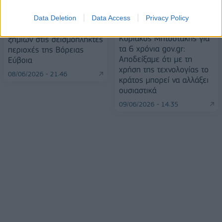
Data Deletion
Data Access
Privacy Policy
Αυτοψίες και καταγραφή
Κυριάκος Μητσοτάκης για
ζημιών στις σεισμόπληκτες
τα 6 χρόνια gov.gr:
περιοχές της Βόρειας
Αποδείξαμε ότι με τη
Εύβοια
χρήση της τεχνολογίας το
08/06/2026 - 21:46
κράτος μπορεί να αλλάξει
ουσιαστικά
09/06/2026 - 14:35