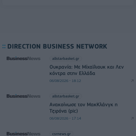
DIRECTION BUSINESS NETWORK
allstarbasket.gr
Ουκρανία: Με Μίχαϊλιουκ και Λεν
κόντρα στην Ελλάδα
06/08/2026 - 18:12
allstarbasket.gr
Ανακοίνωσε τον ΜακΚλάνγκ η
Τζιρόνα (pic)
06/08/2026 - 17:14
csrnews.gr