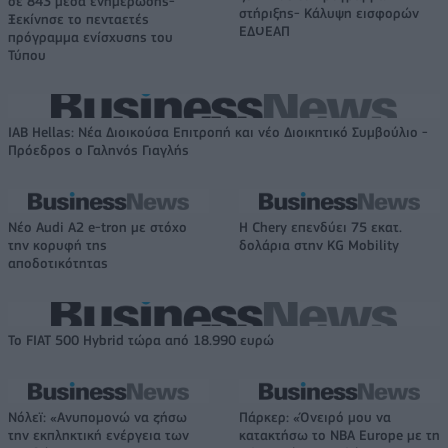
σε 843 μέσα ενημέρωσης-
στήριξης- Κάλυψη εισφορών
Ξεκίνησε το πενταετές
ΕΔΟΕΑΠ
πρόγραμμα ενίσχυσης του
Τύπου
IAB Hellas: Νέα Διοικούσα Επιτροπή και νέο Διοικητικό Συμβούλιο -
Πρόεδρος ο Γαληνός Γιαγλής
Νέο Audi A2 e-tron με στόχο
Η Chery επενδύει 75 εκατ.
την κορυφή της
δολάρια στην KG Mobility
αποδοτικότητας
Το FIAT 500 Hybrid τώρα από 18.990 ευρώ
Νόλεϊ: «Ανυπομονώ να ζήσω
Πάρκερ: «Όνειρό μου να
την εκπληκτική ενέργεια των
κατακτήσω το ΝΒΑ Europe με τη