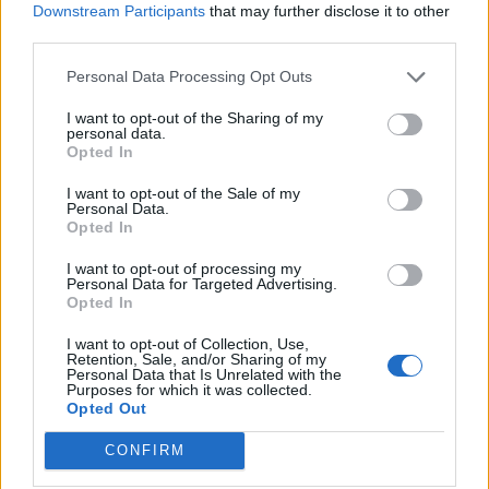
Downstream Participants
that may further disclose it to other
FTSE4Good
third parties.
Personal Data Processing Opt Outs
Alpha Bank: Για πρώτη φορά το Αρχαίο Θέατρο Επιδαύρου άνοιξε τις
I want to opt-out of the Sharing of my
πύλες του σε όλους
personal data.
Opted In
I want to opt-out of the Sale of my
ESG Report 2025: Πώς η ΑΒ Βασιλόπουλος μετατρέπει τη
Personal Data.
βιωσιμότητα σε καθημερινή πράξη
Opted In
I want to opt-out of processing my
Personal Data for Targeted Advertising.
Opted In
I want to opt-out of Collection, Use,
ΠΕΡΙΣΣΌΤΕΡΑ ΣΕ ΑΥΤΉ ΤΗΝ ΚΑΤΗΓΟΡΊΑ
Retention, Sale, and/or Sharing of my
Personal Data that Is Unrelated with the
Purposes for which it was collected.
Opted Out
CONFIRM