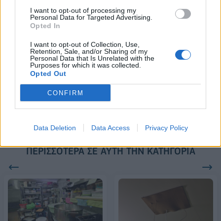
I want to opt-out of processing my
Personal Data for Targeted Advertising.
Opted In
Alpha Bank: Για πρώτη φορά το Αρχαίο Θέατρο Επιδαύρου άνοιξε τις
I want to opt-out of Collection, Use,
πύλες του σε όλους
Retention, Sale, and/or Sharing of my
Personal Data that Is Unrelated with the
Purposes for which it was collected.
Opted Out
ESG Report 2025: Πώς η ΑΒ Βασιλόπουλος μετατρέπει τη
βιωσιμότητα σε καθημερινή πράξη
CONFIRM
Data Deletion
Data Access
Privacy Policy
ΠΕΡΙΣΣΌΤΕΡΑ ΣΕ ΑΥΤΉ ΤΗΝ ΚΑΤΗΓΟΡΊΑ