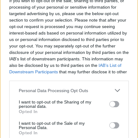
If you wish to opt-out of the sale, sharing to third parties, or
ανάρτηση που έκανε
processing of your personal or sensitive information for
targeted advertising by us, please use the below opt-out
section to confirm your selection. Please note that after your
HELLENiQ ENERGY: Κέρδη 393 εκατ. ευρώ στο α' εξάμηνο – Στα 734
opt-out request is processed you may continue seeing
εκατ. ευρώ τα EBITDA
interest-based ads based on personal information utilized by
us or personal information disclosed to third parties prior to
your opt-out. You may separately opt-out of the further
disclosure of your personal information by third parties on the
IAB’s list of downstream participants. This information may
Viohalco: Αυξημένος κατά 14%
ΥΠΕΘΟΟ: Νέες επενδύσεις 1
also be disclosed by us to third parties on the
IAB’s List of
ο τζίρος στο α' εξάμηνο, στα 4,3
δισ. ευρώ ως το 2028 για την
Downstream Participants
that may further disclose it to other
δισ. ευρώ – Στα 446 εκατ. ευρώ
Ενέργεια
third parties.
τα EBITDA
Personal Data Processing Opt Outs
I want to opt-out of the Sharing of my
Η συμφωνία Arval-Athlon αναδιαμορφώνει την αγορά leasing
personal data.
Opted In
I want to opt-out of the Sale of my
VW: Η δύσκολη εξίσωση της
18η συνεχόμενη χρονιά για τον
Personal Data.
αναδιάρθρωσης
ΟΤΕ στη διεθνή σειρά δεικτών
Opted In
FTSE4Good