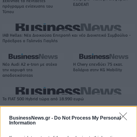
Ξεκίνησε το πενταετές
ΕΔΟΕΑΠ
πρόγραμμα ενίσχυσης του
Τύπου
IAB Hellas: Νέα Διοικούσα Επιτροπή και νέο Διοικητικό Συμβούλιο -
Πρόεδρος ο Γαληνός Γιαγλής
Νέο Audi A2 e-tron με στόχο
Η Chery επενδύει 75 εκατ.
την κορυφή της
δολάρια στην KG Mobility
αποδοτικότητας
Το FIAT 500 Hybrid τώρα από 18.990 ευρώ
BusinessNews.gr -
Do Not Process My Personal
Ουκρανία: Με Μίχαϊλιουκ και
Πάρκερ: «Όνειρό μου να
Information
Λεν κόντρα στην Ελλάδα
κατακτήσω το ΝΒΑ Europe με τη
Βιλερμπάν» - Η διευκρινιστική