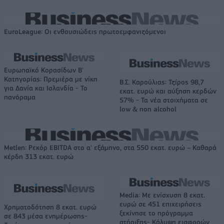
EuroLeague: Οι ενθουσιώδεις πρωτοεμφανιζόμενοι
Ευρωπαϊκό Κορασίδων Β'
Κατηγορίας: Πρεμιέρα με νίκη
Β.Σ. Καρούλιας: Τζίρος 98,7
για Δανία και Ισλανδία - Το
εκατ. ευρώ και αύξηση κερδών
πανόραμα
57% - Τα νέα στοιχήματα σε
low & non alcohol
Metlen: Ρεκόρ EBITDA στο α' εξάμηνο, στα 550 εκατ. ευρώ – Καθαρά
κέρδη 313 εκατ. ευρώ
Media: Με ενίσχυση 8 εκατ.
ευρώ σε 451 επιχειρήσεις
Χρηματοδότηση 8 εκατ. ευρώ
ξεκίνησε το πρόγραμμα
σε 843 μέσα ενημέρωσης-
στήριξης- Κάλυψη εισφορών