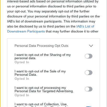
interest-based ads based on personal information utilized by
Deloitte Ελλάδος: Χρηματοοικονομικός σύμβουλος
us or personal information disclosed to third parties prior to
της ΔΕΗ για την είσοδο στην πολωνική αγορά
your opt-out. You may separately opt-out of the further
ενέργειας
disclosure of your personal information by third parties on the
IAB’s list of downstream participants. This information may
07/08/2026 - 16:38
ΕΠΙΧΕΙΡΗΣΕΙΣ
also be disclosed by us to third parties on the
IAB’s List of
Downstream Participants
that may further disclose it to other
Στρατηγική επένδυση του EFA GROUP στη Fractal
third parties.
για την ανάπτυξη προηγμένων αμυντικών
τεχνολογιών
Personal Data Processing Opt Outs
07/08/2026 - 16:11
ΕΠΙΧΕΙΡΗΣΕΙΣ
I want to opt-out of the Sharing of my
Συνάλλαγμα: Το ευρώ ενισχύεται 0,08%, στα
personal data.
Opted In
1,1534 δολάρια
07/08/2026 - 15:45
ΟΙΚΟΝΟΜΙΑ
I want to opt-out of the Sale of my
Personal Data.
Χρηματιστήριο: Στις 2.623,19 μονάδες ο Γενικός
Opted In
Δείκτης Τιμών, με άνοδο 0,57%
I want to opt-out of processing my
07/08/2026 - 15:21
ΟΙΚΟΝΟΜΙΑ
Personal Data for Targeted Advertising.
Opted In
Νέο κύμα καύσωνα στην Ευρώπη – Θερμοκρασίες
άνω των 40°C σε Ιταλία, Ισπανία και Βαλκάνια
I want to opt-out of Collection, Use,