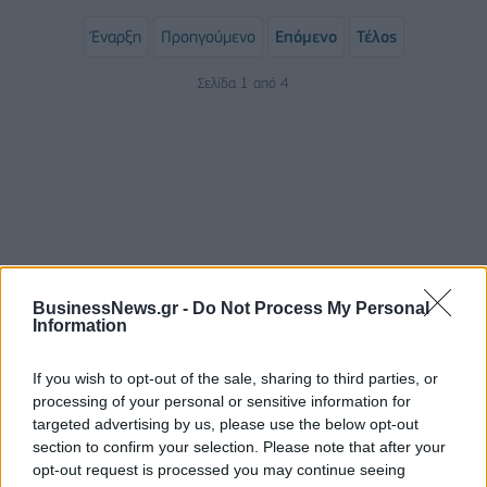
Έναρξη
Προηγούμενο
Επόμενο
Τέλος
Σελίδα 1 από 4
BusinessNews.gr -
Do Not Process My Personal
Information
ΡΟΗ ΕΙΔΗΣΕΩΝ
If you wish to opt-out of the sale, sharing to third parties, or
processing of your personal or sensitive information for
ΥΠΑΑΤ: Επιπλέον 12,5 εκατ. ευρώ στις Περιφέρειες
targeted advertising by us, please use the below opt-out
για την ενίσχυση της βιοασφάλειας
section to confirm your selection. Please note that after your
opt-out request is processed you may continue seeing
07/08/2026 - 17:02
ΟΙΚΟΝΟΜΙΑ