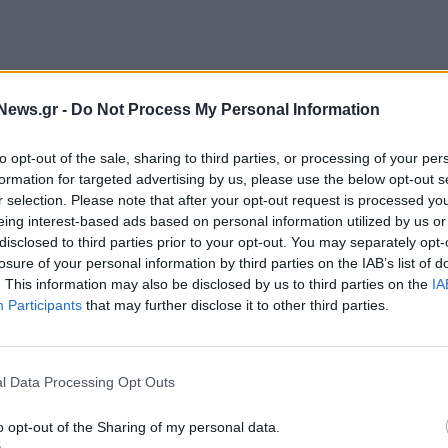
News.gr -
Do Not Process My Personal Information
to opt-out of the sale, sharing to third parties, or processing of your per
ί πρωτοβουλία του αναπληρωτή Υπουργού Μεταφορών
formation for targeted advertising by us, please use the below opt-out s
Θ ανταποκρίνεται με μεγάλη χαρά. Συγκεκριμένα,
r selection. Please note that after your opt-out request is processed y
eing interest-based ads based on personal information utilized by us or
 27 Δεκεμβρίου, το Μετρό και επιλεγμένες γραμμές
disclosed to third parties prior to your opt-out. You may separately opt-
όγια αδιάκοπα, καθ' όλη τη διάρκεια του 24ώρου,
losure of your personal information by third parties on the IAB’s list of
 τους επισκέπτες της πόλης που επιθυμούν να
. This information may also be disclosed by us to third parties on the
IA
Participants
that may further disclose it to other third parties.
ει ο πρόεδρος και διευθύνων σύμβουλος του ΟΑΣΘ
l Data Processing Opt Outs
ή γραμμή Ν1, που εκτελεί το δρομολόγιο ΚΤΕΛ -
λειτουργία εντάσσονται οι γραμμές του ΟΑΣΘ:
o opt-out of the Sharing of my personal data.