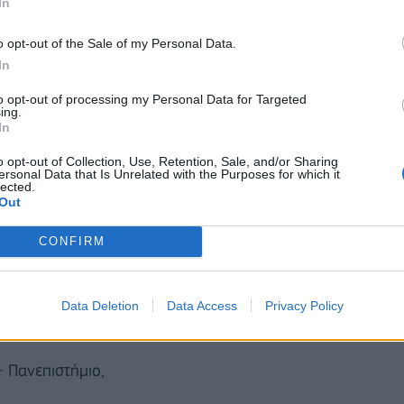
In
νιζέλου,
o opt-out of the Sale of my Personal Data.
In
to opt-out of processing my Personal Data for Targeted
ing.
In
o opt-out of Collection, Use, Retention, Sale, and/or Sharing
ersonal Data that Is Unrelated with the Purposes for which it
lected.
Out
CONFIRM
Data Deletion
Data Access
Privacy Policy
Ν.Σ. Σταθμός,
- Πανεπιστήμιο,