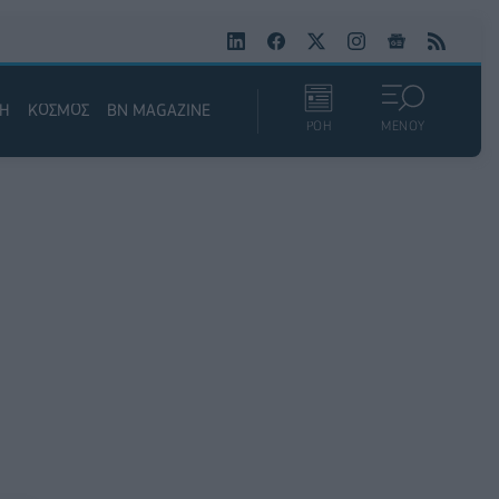
ΚΗ
ΚΟΣΜΟΣ
BN MAGAZINE
ΡΟΗ
ΜΕΝΟΥ