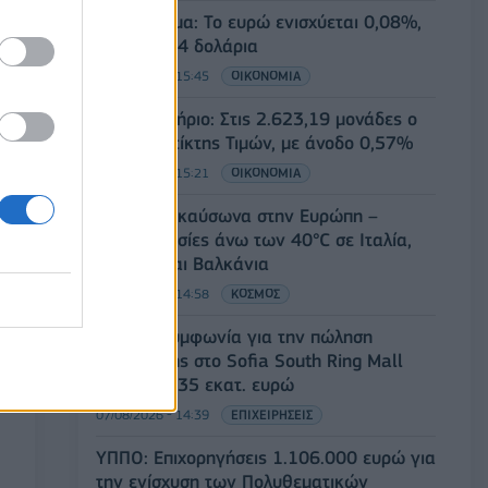
Συνάλλαγμα: Το ευρώ ενισχύεται 0,08%,
στα 1,1534 δολάρια
07/08/2026 - 15:45
ΟΙΚΟΝΟΜΙΑ
Χρηματιστήριο: Στις 2.623,19 μονάδες ο
Γενικός Δείκτης Τιμών, με άνοδο 0,57%
07/08/2026 - 15:21
ΟΙΚΟΝΟΜΙΑ
Νέο κύμα καύσωνα στην Ευρώπη –
Θερμοκρασίες άνω των 40°C σε Ιταλία,
Ισπανία και Βαλκάνια
07/08/2026 - 14:58
ΚΟΣΜΟΣ
Fourlis: Συμφωνία για την πώληση
συμμετοχής στο Sofia South Ring Mall
έναντι 49,35 εκατ. ευρώ
07/08/2026 - 14:39
ΕΠΙΧΕΙΡΗΣΕΙΣ
ΥΠΠΟ: Επιχορηγήσεις 1.106.000 ευρώ για
την ενίσχυση των Πολυθεματικών