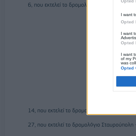
Opted 
6, που εκτελεί το δρομολόγιο Καλαμαριά - Βε
I want t
Opted 
I want 
Advertis
Opted 
I want t
of my P
was col
Opted 
14, που εκτελεί το δρομολόγιο Άνω Τούμπα - 
27, που εκτελεί το δρομολόγιο Σταυρούπολη 