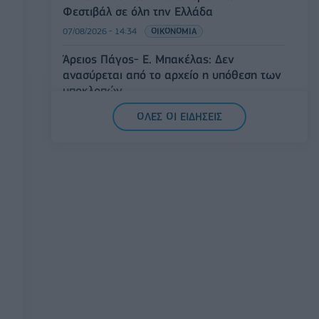
Φεστιβάλ σε όλη την Ελλάδα
07/08/2026 - 14:34
ΟΙΚΟΝΟΜΙΑ
Άρειος Πάγος- Ε. Μπακέλας: Δεν
ανασύρεται από το αρχείο η υπόθεση των
υποκλοπών
07/08/2026 - 14:11
ΕΛΛΑΔΑ
ΟΛΕΣ ΟΙ ΕΙΔΗΣΕΙΣ
Σαουδική Αραβία, Τουρκία και Πακιστάν
υπογράφουν κοινή αμυντική συμφωνία
07/08/2026 - 13:47
ΚΟΣΜΟΣ