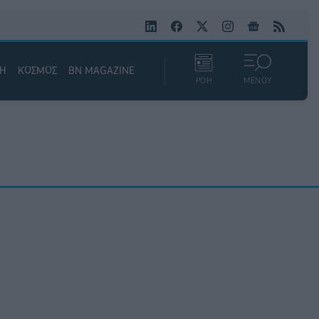
ΚΗ
ΚΟΣΜΟΣ
BN MAGAZINE
ΡΟΗ
ΜΕΝΟΥ