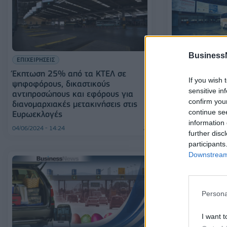
Business
ΕΠΙΧΕΙΡΗΣΕΙΣ
ΕΠΙΧΕΙΡΗΣΕΙΣ
Έκπτωση 25% από τα ΚΤΕΛ σε
ΚΤΕΛ δύο ταχ
If you wish 
ψηφοφόρους, δικαστικούς
ανάκαμψη μετ
sensitive in
αντιπροσώπους και εφόρους για
confirm you
διανομαρχιακές μετακινήσεις στις
continue se
Ευρωεκλογές
information 
04/06/2024 - 14:24
21/05/2024 - 12:25
further disc
participants
Downstream 
Persona
I want t