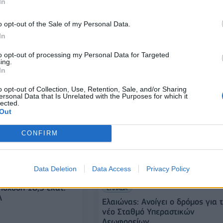
In
o opt-out of the Sale of my Personal Data.
ν ΚΤΕΛ για το
ΕΛΛΑΔΑ
στρο σε ΑμεΑ και
In
Πολυνομοσχέδιο: Επανακαθορίζε
ο σκοπός της ΕΛΛΗΝΙΚΟ ΜΕΤΡΟ 
to opt-out of processing my Personal Data for Targeted
ing.
19/12/2023 - 13:15
In
o opt-out of Collection, Use, Retention, Sale, and/or Sharing
ersonal Data that Is Unrelated with the Purposes for which it
lected.
Out
CONFIRM
Data Deletion
Data Access
Privacy Policy
ίσχυση 18,3 εκατ.
ΕΛΛΑΔΑ
Λ
Ελαιώνας: Ανοίγει ο δρόμος για 
νέο Σταθμό Υπεραστικών
Λεωφορείων