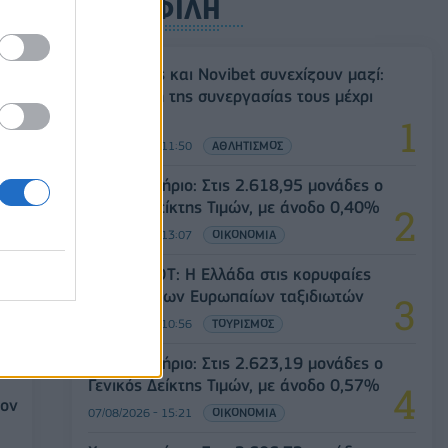
ΔΗΜΟΦΙΛΗ
Ατρόμητος και Novibet συνεχίζουν μαζί:
ται
Ανανέωση της συνεργασίας τους μέχρι
ΑΕ
το 2028
07/08/2026 - 11:50
ΑΘΛΗΤΙΣΜΟΣ
Χρηματιστήριο: Στις 2.618,95 μονάδες ο
Γενικός Δείκτης Τιμών, με άνοδο 0,40%
07/08/2026 - 13:07
ΟΙΚΟΝΟΜΙΑ
Έρευνα ΕΟΤ: Η Ελλάδα στις κορυφαίες
επιλογές των Ευρωπαίων ταξιδιωτών
07/08/2026 - 10:56
ΤΟΥΡΙΣΜΟΣ
Χρηματιστήριο: Στις 2.623,19 μονάδες ο
Γενικός Δείκτης Τιμών, με άνοδο 0,57%
τον
07/08/2026 - 15:21
ΟΙΚΟΝΟΜΙΑ