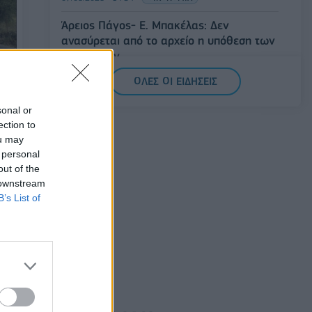
Άρειος Πάγος- Ε. Μπακέλας: Δεν
ανασύρεται από το αρχείο η υπόθεση των
υποκλοπών
07/08/2026 - 14:11
ΕΛΛΑΔΑ
ΟΛΕΣ ΟΙ ΕΙΔΗΣΕΙΣ
Σαουδική Αραβία, Τουρκία και Πακιστάν
sonal or
υπογράφουν κοινή αμυντική συμφωνία
αση
ection to
07/08/2026 - 13:47
ΚΟΣΜΟΣ
ou may
 personal
out of the
 downstream
B’s List of