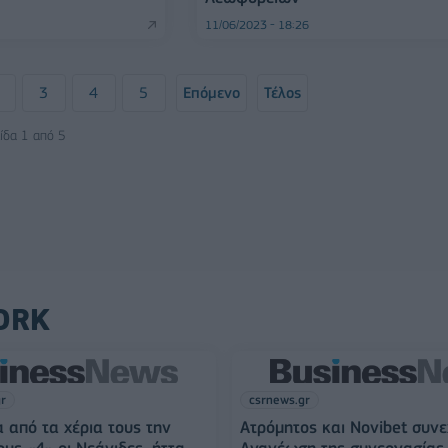
11/06/2023 - 18:26
3
4
5
Επόμενο
Τέλος
ίδα 1 από 5
ORK
gr
csrnews.gr
 από τα χέρια τους την
Ατρόμητος και Novibet συνε
ους «4» οι Νεάνιδες, ήττα
Ανανέωση της συνεργασίας 