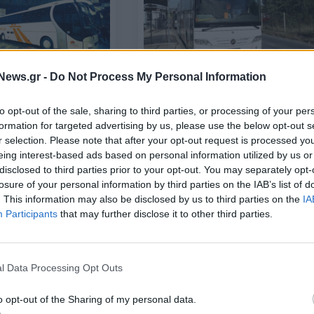
News.gr -
Do Not Process My Personal Information
ΟΙΚΟΝΟΜΙΑ
Ενίσχυση 10,2 εκατ. ευρώ σε
αστικά και υπεραστικά ΚΤΕΛ για
υτήτων- Αργή
to opt-out of the sale, sharing to third parties, or processing of your per
έργα υποδομών και αντικατάστ
ά την πανδημία
formation for targeted advertising by us, please use the below opt-out s
λεωφορείων
r selection. Please note that after your opt-out request is processed y
eing interest-based ads based on personal information utilized by us or
disclosed to third parties prior to your opt-out. You may separately opt-
16/05/2024 - 18:37
losure of your personal information by third parties on the IAB’s list of
. This information may also be disclosed by us to third parties on the
IA
Participants
that may further disclose it to other third parties.
l Data Processing Opt Outs
o opt-out of the Sharing of my personal data.