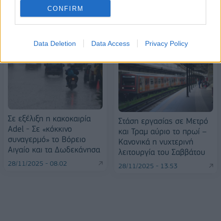
CONFIRM
ΠΕΡΙΣΣΌΤΕΡΑ ΣΕ ΑΥΤΉ ΤΗΝ ΚΑΤΗΓΟΡΊΑ
Data Deletion
Data Access
Privacy Policy
Σε εξέλιξη η κακοκαιρία
Στάση εργασίας σε Μετρό
Adel - Σε «κόκκινο
και Τραμ αύριο το πρωί –
συναγερμό» το Βόρειο
Κανονικά η νυχτερινή
Αιγαίο και τα Δωδεκάνησα
λειτουργία του Σαββάτου
28/11/2025 - 08:02
28/11/2025 - 13:53