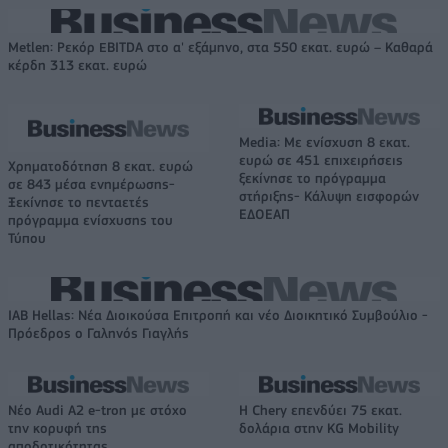
Metlen: Ρεκόρ EBITDA στο α' εξάμηνο, στα 550 εκατ. ευρώ – Καθαρά
κέρδη 313 εκατ. ευρώ
Media: Με ενίσχυση 8 εκατ.
ευρώ σε 451 επιχειρήσεις
Χρηματοδότηση 8 εκατ. ευρώ
ξεκίνησε το πρόγραμμα
σε 843 μέσα ενημέρωσης-
στήριξης- Κάλυψη εισφορών
Ξεκίνησε το πενταετές
ΕΔΟΕΑΠ
πρόγραμμα ενίσχυσης του
Τύπου
IAB Hellas: Νέα Διοικούσα Επιτροπή και νέο Διοικητικό Συμβούλιο -
Πρόεδρος ο Γαληνός Γιαγλής
Νέο Audi A2 e-tron με στόχο
Η Chery επενδύει 75 εκατ.
την κορυφή της
δολάρια στην KG Mobility
αποδοτικότητας