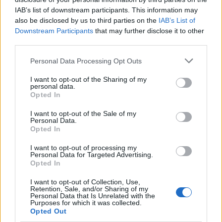
τα EBITDA
IAB’s list of downstream participants. This information may
also be disclosed by us to third parties on the
IAB’s List of
Downstream Participants
that may further disclose it to other
third parties.
Η συμφωνία Arval-Athlon αναδιαμορφώνει την αγορά leasing
Personal Data Processing Opt Outs
I want to opt-out of the Sharing of my
VW: Η δύσκολη εξίσωση της
18η συνεχόμενη χρονιά για τον
personal data.
αναδιάρθρωσης
ΟΤΕ στη διεθνή σειρά δεικτών
Opted In
FTSE4Good
I want to opt-out of the Sale of my
Personal Data.
Opted In
Alpha Bank: Για πρώτη φορά το Αρχαίο Θέατρο Επιδαύρου άνοιξε τις
πύλες του σε όλους
I want to opt-out of processing my
Personal Data for Targeted Advertising.
Opted In
I want to opt-out of Collection, Use,
ESG Report 2025: Πώς η ΑΒ Βασιλόπουλος μετατρέπει τη
Retention, Sale, and/or Sharing of my
βιωσιμότητα σε καθημερινή πράξη
Personal Data that Is Unrelated with the
Purposes for which it was collected.
Opted Out