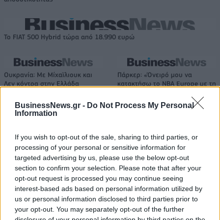
Το FIAT 500 Hybrid τώρα από 18.990 ευρώ
Ουκρανία: Με Μίχαϊλιουκ και
Πάρκερ: «Όνειρό μου να
Λεν κόντρα στην Ελλάδα
κατακτήσω το ΝΒΑ Europe με τη
Βιλερμπάν» - Η διευκρινιστική
ανάρτηση που έκανε
BusinessNews.gr -
Do Not Process My Personal
Information
If you wish to opt-out of the sale, sharing to third parties, or
HELLENiQ ENERGY: Κέρδη 393 εκατ. ευρώ στο α' εξάμηνο – Στα 734
processing of your personal or sensitive information for
εκατ. ευρώ τα EBITDA
targeted advertising by us, please use the below opt-out
section to confirm your selection. Please note that after your
opt-out request is processed you may continue seeing
interest-based ads based on personal information utilized by
Viohalco: Αυξημένος κατά 14%
ΥΠΕΘΟΟ: Νέες επενδύσεις 1
us or personal information disclosed to third parties prior to
ο τζίρος στο α' εξάμηνο, στα 4,3
δισ. ευρώ ως το 2028 για την
your opt-out. You may separately opt-out of the further
δισ. ευρώ – Στα 446 εκατ. ευρώ
Ενέργεια
disclosure of your personal information by third parties on the