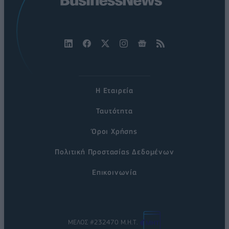
Η Εταιρεία
Ταυτότητα
Όροι Χρήσης
Πολιτική Προστασίας Δεδομένων
Επικοινωνία
ΜΕΛΟΣ #232470 Μ.Η.Τ.