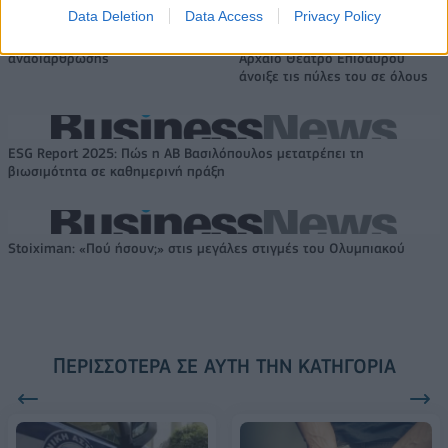
Data Deletion
Data Access
Privacy Policy
VW: Η δύσκολη εξίσωση της
Alpha Bank: Για πρώτη φορά το
αναδιάρθρωσης
Αρχαίο Θέατρο Επιδαύρου
άνοιξε τις πύλες του σε όλους
ESG Report 2025: Πώς η ΑΒ Βασιλόπουλος μετατρέπει τη
βιωσιμότητα σε καθημερινή πράξη
Stoiximan: «Πού ήσουν;» στις μεγάλες στιγμές του Ολυμπιακού
ΠΕΡΙΣΣΌΤΕΡΑ ΣΕ ΑΥΤΉ ΤΗΝ ΚΑΤΗΓΟΡΊΑ