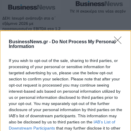
TV: Η σκακιέρα της νέας σεζόν
ΔΕΗ: Ισχυρή ανάπτυξη στο α΄
εξάμηνο 2026 με
προσαρμοσμένο EBITDA στα 1,2
δισ. ευρώ
BusinessNews.gr -
Do Not Process My Personal
Information
IAB Hellas: Νέα Διοικούσα Επιτροπή και νέο Διοικητικό Συμβούλιο -
If you wish to opt-out of the sale, sharing to third parties, or
Πρόεδρος ο Γαληνός Γιαγλής
processing of your personal or sensitive information for
targeted advertising by us, please use the below opt-out
section to confirm your selection. Please note that after your
Νέο Audi A2 e-tron με στόχο
Η Chery επενδύει 75 εκατ.
opt-out request is processed you may continue seeing
την κορυφή της
δολάρια στην KG Mobility
interest-based ads based on personal information utilized by
αποδοτικότητας
us or personal information disclosed to third parties prior to
your opt-out. You may separately opt-out of the further
disclosure of your personal information by third parties on the
IAB’s list of downstream participants. This information may
Το FIAT 500 Hybrid τώρα από 18.990 ευρώ
also be disclosed by us to third parties on the
IAB’s List of
Downstream Participants
that may further disclose it to other