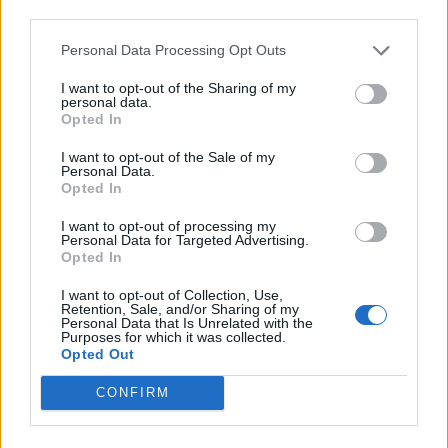
third parties.
Ντουράντ: "Ο Γιάννης θα
Οι διακοπές των Γάλλων του
μπορούσε να 'ναι ο κορυφαίος
Παναθηναϊκού με τέσσερις
Personal Data Processing Opt Outs
όλων"! (vid)
συμπατριώτες τους στη Μύκονο
(pic)
I want to opt-out of the Sharing of my
personal data.
Opted In
I want to opt-out of the Sale of my
Είσοδος της γαλλικής Meridiam στην ηλεκτρική διασύνδεση Ελλάδας
Personal Data.
– Κύπρου
Opted In
I want to opt-out of processing my
Personal Data for Targeted Advertising.
Opted In
Coca-Cola HBC: Άνοδος 11,4%
Cenergy Holdings: Άνοδος 45%
I want to opt-out of Collection, Use,
στα καθαρά κέρδη του α΄
στα καθαρά κέρδη του α΄
Retention, Sale, and/or Sharing of my
εξαμήνου – Στα 524,4 εκατ.
εξαμήνου, στα 138 εκατ. ευρώ
Personal Data that Is Unrelated with the
ευρώ
Purposes for which it was collected.
Opted Out
CONFIRM
Η συμφωνία Arval-Athlon αναδιαμορφώνει την αγορά leasing