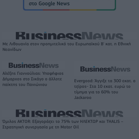
Με Λιθουανία στον προημιτελικό του Ευρωπαϊκού Β' κατ. η Εθνική
Νεανίδων
Αλέξης Γιαννούλιας: Υποψήφιος
Δήμαρχος στο Σικάγο ο άλλοτε
Evergood: Άγγιξε τα 300 εκατ. ο
παίκτης του Πανιώνιου
τζίρος- Στα 10 εκατ. ευρώ το
τίμημα για το 60% του
Jackaroo
Όμιλος AKTOR: Εξαγοράζει το 75% των ΗΛΕΚΤΩΡ και THALIS –
Στρατηγική συνεργασία με τη Motor Oil