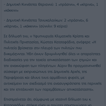
- Δημοτική Κοινότητα Θεριανού: 1 «πράσινο», 4 «κίτρινα», 1
«κόκκινο»
- Δημοτική Κοινότητα Τσουκαλαιίκων: 2 «πράσινα», 6
«κίτρινα», 1 «κόκκινο» (σύνολο: 9 κτίρια)
Σε δήλωσή του, ο Υφυπουργός Κλιματικής Κρίσης και
Πολιτικής Προστασίας, Κώστας Κατσαφάδος, ανέφερε: «Η
πολιτεία βρίσκεται στο πλευρό των πολιτών που
δοκιμάζονται. Ήδη έχουν δρομολογηθεί όλες οι απαραίτητες
διαδικασίες για την ταχεία αποκατάσταση των ζημιών και
την ανακούφιση των πληγέντων. Αύριο θα πραγματοποιηθεί
σύσκεψη με εκπροσώπους της Δημοτικής Αρχής, της
Περιφέρειας και όλους τους αρμόδιους φορείς, με
αντικείμενο τον σχεδιασμό της ανασυγκρότησης της περιοχής
και την επιτάχυνση των παρεμβάσεων αποκατάστασης».
Επισημαίνεται ότι, σύμφωνα με χτεσινή δήλωση του κ.
Κατσαφάδου, στόχος είναι οι πρώτες αποζημιώσεις να