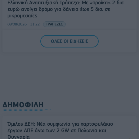
Ελληνική Αναπτυξιακή Τράπεζα: Με «προίκα» 2 δισ.
ευρώ ανοίγει δρόμο για δάνεια έως 5 δισ. σε
μικρομεσαίες
08/08/2026 - 11:22
ΤΡΑΠΕΖΕΣ
5G παντού, 6G στον ορίζοντα: Πού βρίσκεται η
ΟΛΕΣ ΟΙ ΕΙΔΗΣΕΙΣ
Ελλάδα στη μεγάλη τεχνολογική μετάβαση
08/08/2026 - 10:54
ΤΕΧΝΟΛΟΓΙΑ
ΔΗΜΟΦΙΛΗ
Όμιλος ΔΕΗ: Νέα συμφωνία για χαρτοφυλάκιο
έργων ΑΠΕ άνω των 2 GW σε Πολωνία και
Ουγγαρία