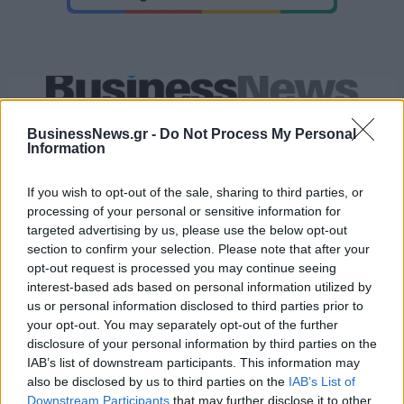
Αρμάνι Μιλάνο: Το καινούριο της ρόστερ και ο αέρας ανανέωσης
BusinessNews.gr -
Do Not Process My Personal
Information
Εθνική Κορασίδων: Οι δηλώσεις
If you wish to opt-out of the sale, sharing to third parties, or
μετά τη νίκη επί της Δανίας και
Όμιλος ΔΕΗ: Νέα συμφωνία για
processing of your personal or sensitive information for
πριν από τον ημιτελικό με τη
χαρτοφυλάκιο έργων ΑΠΕ άνω
Νορβηγία
targeted advertising by us, please use the below opt-out
των 2 GW σε Πολωνία και
section to confirm your selection. Please note that after your
Ουγγαρία
opt-out request is processed you may continue seeing
interest-based ads based on personal information utilized by
us or personal information disclosed to third parties prior to
Fourlis: Συμφωνία για την πώληση συμμετοχής στο Sofia South Ring
your opt-out. You may separately opt-out of the further
Mall έναντι 49,35 εκατ. ευρώ
disclosure of your personal information by third parties on the
IAB’s list of downstream participants. This information may
also be disclosed by us to third parties on the
IAB’s List of
Downstream Participants
that may further disclose it to other