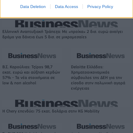
και προχωράμε»
74-65 τη Δανία και παίζει
Data Deletion
Data Access
Privacy Policy
ημιτελικό με τη Νορβηγία
Ελληνική Αναπτυξιακή Τράπεζα: Με «προίκα» 2 δισ. ευρώ ανοίγει
δρόμο για δάνεια έως 5 δισ. σε μικρομεσαίες
Β.Σ. Καρούλιας: Τζίρος 98,7
Deloitte Ελλάδος:
εκατ. ευρώ και αύξηση κερδών
Χρηματοοικονομικός
57% - Τα νέα στοιχήματα σε
σύμβουλος της ΔΕΗ για την
low & non alcohol
είσοδο στην πολωνική αγορά
ενέργειας
Η Chery επενδύει 75 εκατ. δολάρια στην KG Mobility