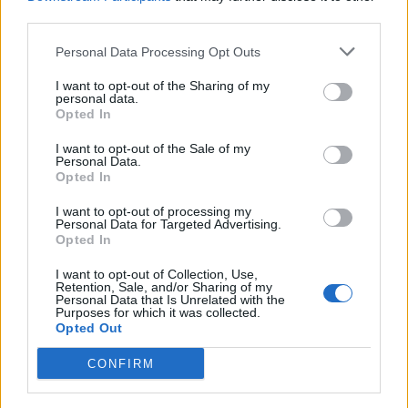
ΣΚΑΪ: Ολοκληρώθηκε η θητεία
third parties.
του Γρηγόρη Δημητριάδη - Ο
Χρηματιστήριο Αθηνών:
Γιάννης Αλαφούζος επιστρέφει
Εβδομαδιαία άνοδος 1,76%,
στη θέση του CEO
Personal Data Processing Opt Outs
κέρδη 23,31% από τις αρχές
του έτους
I want to opt-out of the Sharing of my
personal data.
Opted In
Media: Με ενίσχυση 8 εκατ. ευρώ σε 451 επιχειρήσεις ξεκίνησε το
I want to opt-out of the Sale of my
πρόγραμμα στήριξης- Κάλυψη εισφορών ΕΔΟΕΑΠ
Personal Data.
Opted In
I want to opt-out of processing my
Personal Data for Targeted Advertising.
Η Toyota φέρνει νέα γενιά
Σε κινεζική… πολιορκία η
Opted In
μπαταριών για τα υβριδικά της
ευρωπαϊκή
αυτοκινητοβιομηχανία
I want to opt-out of Collection, Use,
Retention, Sale, and/or Sharing of my
Personal Data that Is Unrelated with the
Purposes for which it was collected.
Opted Out
Νέο Audi A2 e-tron με στόχο την κορυφή της αποδοτικότητας
CONFIRM
Σασλόγλου: «Ξεχνάμε ό,τι έγινε
Εθνική Κορασίδων: Νίκησε με