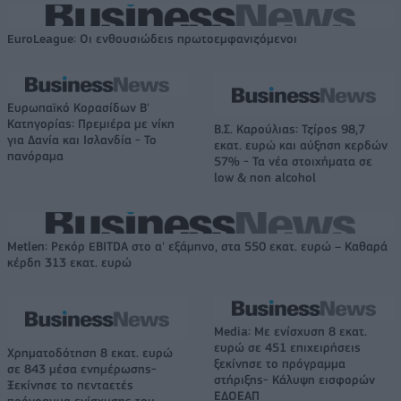
EuroLeague: Οι ενθουσιώδεις πρωτοεμφανιζόμενοι
Ευρωπαϊκό Κορασίδων Β'
Κατηγορίας: Πρεμιέρα με νίκη
Β.Σ. Καρούλιας: Τζίρος 98,7
για Δανία και Ισλανδία - Το
εκατ. ευρώ και αύξηση κερδών
πανόραμα
57% - Τα νέα στοιχήματα σε
low & non alcohol
Metlen: Ρεκόρ EBITDA στο α' εξάμηνο, στα 550 εκατ. ευρώ – Καθαρά
κέρδη 313 εκατ. ευρώ
Media: Με ενίσχυση 8 εκατ.
ευρώ σε 451 επιχειρήσεις
Χρηματοδότηση 8 εκατ. ευρώ
ξεκίνησε το πρόγραμμα
σε 843 μέσα ενημέρωσης-
στήριξης- Κάλυψη εισφορών
Ξεκίνησε το πενταετές
ΕΔΟΕΑΠ