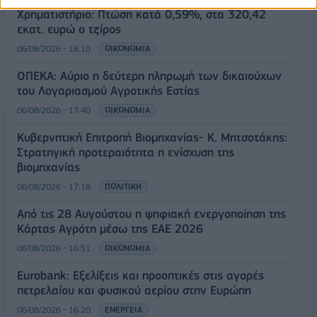
Χρηματιστήριο: Πτώση κατά 0,59%, στα 320,42
εκατ. ευρώ ο τζίρος
06/08/2026 - 18:10
ΟΙΚΟΝΟΜΙΑ
ΟΠΕΚΑ: Αύριο η δεύτερη πληρωμή των δικαιούχων
του Λογαριασμού Αγροτικής Εστίας
06/08/2026 - 17:40
ΟΙΚΟΝΟΜΙΑ
Κυβερνητική Επιτροπή Βιομηχανίας- Κ. Μητσοτάκης:
Στρατηγική προτεραιότητα η ενίσχυση της
βιομηχανίας
06/08/2026 - 17:18
ΠΟΛΙΤΙΚΗ
Από τις 28 Αυγούστου η ψηφιακή ενεργοποίηση της
Κάρτας Αγρότη μέσω της ΕΑΕ 2026
06/08/2026 - 16:51
ΟΙΚΟΝΟΜΙΑ
Eurobank: Εξελίξεις και προοπτικές στις αγορές
πετρελαίου και φυσικού αερίου στην Ευρώπη
06/08/2026 - 16:20
ΕΝΕΡΓΕΙΑ