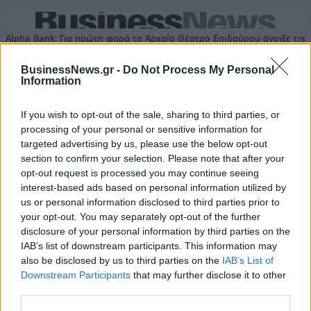
Alpha Bank: Για πρώτη φορά το Αρχαίο Θέατρο Επιδαύρου άνοιξε τις
πύλες του σε όλους
BusinessNews.gr -
Do Not Process My Personal
Information
ESG Report 2025: Πώς η ΑΒ Βασιλόπουλος μετατρέπει τη
If you wish to opt-out of the sale, sharing to third parties, or
βιωσιμότητα σε καθημερινή πράξη
processing of your personal or sensitive information for
targeted advertising by us, please use the below opt-out
section to confirm your selection. Please note that after your
opt-out request is processed you may continue seeing
interest-based ads based on personal information utilized by
ΠΕΡΙΣΣΌΤΕΡΑ ΣΕ ΑΥΤΉ ΤΗΝ ΚΑΤΗΓΟΡΊΑ
us or personal information disclosed to third parties prior to
your opt-out. You may separately opt-out of the further
disclosure of your personal information by third parties on the
IAB’s list of downstream participants. This information may
also be disclosed by us to third parties on the
IAB’s List of
Downstream Participants
that may further disclose it to other
third parties.