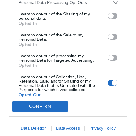
Personal Data Processing Opt Outs
Νίκος Ταχιάος: Μετρό και
Θεσσαλονίκη: Τριάντα δύο
Flyover μεταμορφώνουν
(32)+ 6 έργα στον τομέα
I want to opt-out of the Sharing of my
τη Θεσσαλονίκη
Υγείας, εκ των οποίων τα
personal data.
Opted In
τέσσερα εμβληματικά
27/08/2024 - 10:03
26/08/2024 - 17:39
I want to opt-out of the Sale of my
Personal Data.
Opted In
I want to opt-out of processing my
Personal Data for Targeted Advertising.
Opted In
I want to opt-out of Collection, Use,
Retention, Sale, and/or Sharing of my
Personal Data that Is Unrelated with the
Purposes for which it was collected.
Opted Out
CONFIRM
ΡΟΗ ΕΙΔΗΣΕΩΝ
Data Deletion
Data Access
Privacy Policy