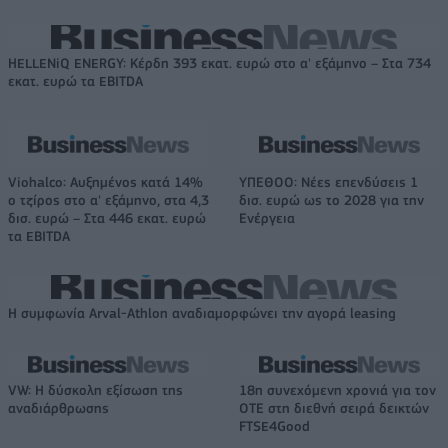
HELLENiQ ENERGY: Κέρδη 393 εκατ. ευρώ στο α' εξάμηνο – Στα 734
εκατ. ευρώ τα EBITDA
Viohalco: Αυξημένος κατά 14%
ΥΠΕΘΟΟ: Νέες επενδύσεις 1
ο τζίρος στο α' εξάμηνο, στα 4,3
δισ. ευρώ ως το 2028 για την
δισ. ευρώ – Στα 446 εκατ. ευρώ
Ενέργεια
τα EBITDA
Η συμφωνία Arval-Athlon αναδιαμορφώνει την αγορά leasing
VW: Η δύσκολη εξίσωση της
18η συνεχόμενη χρονιά για τον
αναδιάρθρωσης
ΟΤΕ στη διεθνή σειρά δεικτών
FTSE4Good