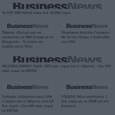
Το FIAT 500 Hybrid τώρα από 18.990 ευρώ
Πάρκερ: «Όνειρό μου να
Παγκόσμιο Κύπελλο Γυναικών:
κατακτήσω το ΝΒΑ Europe με τη
Με Κέιτλιν Κλαρκ η δωδεκάδα
Βιλερμπάν – Το πλάνο της
των ΗΠΑ
ομάδας μένει ίδιο»
HELLENiQ ENERGY: Κέρδη 393 εκατ. ευρώ στο α' εξάμηνο – Στα 734
εκατ. ευρώ τα EBITDA
Viohalco: Αυξημένος κατά 14%
ΥΠΕΘΟΟ: Νέες επενδύσεις 1
ο τζίρος στο α' εξάμηνο, στα 4,3
δισ. ευρώ ως το 2028 για την
δισ. ευρώ – Στα 446 εκατ. ευρώ
Ενέργεια
τα EBITDA