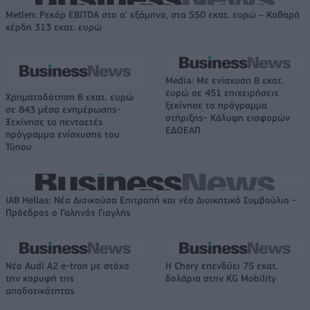
Metlen: Ρεκόρ EBITDA στο α' εξάμηνο, στα 550 εκατ. ευρώ – Καθαρά
κέρδη 313 εκατ. ευρώ
Media: Με ενίσχυση 8 εκατ.
ευρώ σε 451 επιχειρήσεις
Χρηματοδότηση 8 εκατ. ευρώ
ξεκίνησε το πρόγραμμα
σε 843 μέσα ενημέρωσης-
στήριξης- Κάλυψη εισφορών
Ξεκίνησε το πενταετές
ΕΔΟΕΑΠ
πρόγραμμα ενίσχυσης του
Τύπου
IAB Hellas: Νέα Διοικούσα Επιτροπή και νέο Διοικητικό Συμβούλιο -
Πρόεδρος ο Γαληνός Γιαγλής
Νέο Audi A2 e-tron με στόχο
Η Chery επενδύει 75 εκατ.
την κορυφή της
δολάρια στην KG Mobility
αποδοτικότητας