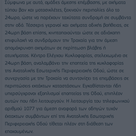
Σύμφωνα με αυτό, ομάδες άμεσης επέμβασης, με οχήματα
τύπου βαν και μοτοσικλέτες, ξεκινούν περιπολίες όλο το
24ωρο, ώστε να παρέχουν ταχύτατα συνδρομή σε συμβάντα
στην οδό. Τέσσερις γερανοί και οχήματα οδικής βοήθειας, σε
24ωρη βάση επίσης, κινητοποιούνται ώστε σε αδιάκοπη
επιφυλακή να συνδράμουν την Τροχαία για την άμεση
απομάκρυνση οχημάτων σε περίπτωση βλάβης ή
ατυχήματος. Κέντρο Ελέγχου Κυκλοφορίας, στελεχωμένο σε
24ωρη βάση, αναλαμβάνει την εποπτεία της κυκλοφορίας
της Ανατολικής Εσωτερικής Περιφερειακής Οδού, ώστε σε
συνεργασία με την Τροχαία να συντονίζει τις επεμβάσεις σε
περιπτώσεις εκτάκτων καταστάσεων. Εγκαθίστανται ήδη
υπερσύγχρονοι εξοπλισμοί εποπτείας της Οδού, επιπλέον
αυτών που ήδη λειτουργούν. Η λειτουργία του τηλεφωνικού
αριθμού 1077 για άμεση αναφορά των οδηγών τυχόν
έκτακτων συμβάντων επί της Ανατολικής Εσωτερικής
Περιφερειακής Οδού τίθεται πλέον στη διάθεση των
εποχουμένων.