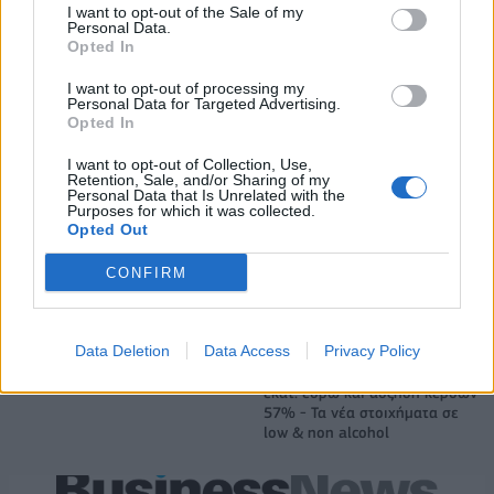
I want to opt-out of the Sale of my
Personal Data.
Opted In
I want to opt-out of processing my
Personal Data for Targeted Advertising.
Opted In
I want to opt-out of Collection, Use,
Retention, Sale, and/or Sharing of my
Personal Data that Is Unrelated with the
Purposes for which it was collected.
Opted Out
Άρης: Ανακοίνωσε την απόκτηση του Άνταμ Μοκόκα - Δωρεά της ΚΑΕ
στους πυρόπληκτους
CONFIRM
Νόλεϊ: «Ανυπομονώ να ζήσω
Data Deletion
Data Access
Privacy Policy
την εκπληκτική ενέργεια των
Β.Σ. Καρούλιας: Τζίρος 98,7
οπαδών της ΑΕΚ»
εκατ. ευρώ και αύξηση κερδών
57% - Τα νέα στοιχήματα σε
low & non alcohol