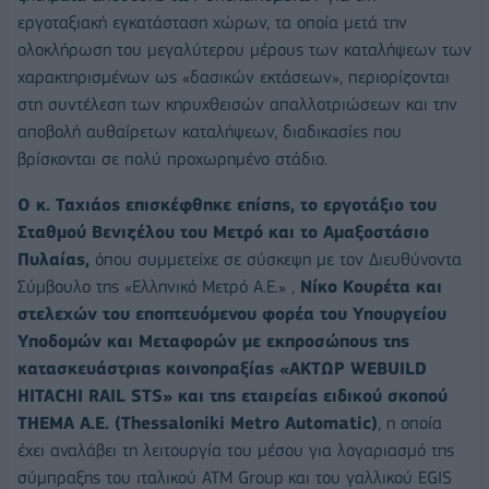
εργοταξιακή εγκατάσταση χώρων, τα οποία μετά την
ολοκλήρωση του μεγαλύτερου μέρους των καταλήψεων των
χαρακτηρισμένων ως «δασικών εκτάσεων», περιορίζονται
στη συντέλεση των κηρυχθεισών απαλλοτριώσεων και την
αποβολή αυθαίρετων καταλήψεων, διαδικασίες που
βρίσκονται σε πολύ προχωρημένο στάδιο.
Ο κ. Ταχιάος επισκέφθηκε επίσης, το εργοτάξιο του
Σταθμού Βενιζέλου του Μετρό και το Αμαξοστάσιο
Πυλαίας,
όπου συμμετείχε σε σύσκεψη με τον Διευθύνοντα
Σύμβουλο της «Ελληνικό Μετρό Α.Ε.» ,
Νίκο Κουρέτα και
στελεχών του εποπτευόμενου φορέα του Υπουργείου
Υποδομών και Μεταφορών με εκπροσώπους της
κατασκευάστριας κοινοπραξίας «ΑΚΤΩΡ WEBUILD
HITACHI RAIL STS» και της εταιρείας ειδικού σκοπού
THEMA Α.Ε. (Thessaloniki Metro Automatic)
, η οποία
έχει αναλάβει τη λειτουργία του μέσου για λογαριασμό της
σύμπραξης του ιταλικού ATM Group και του γαλλικού EGIS