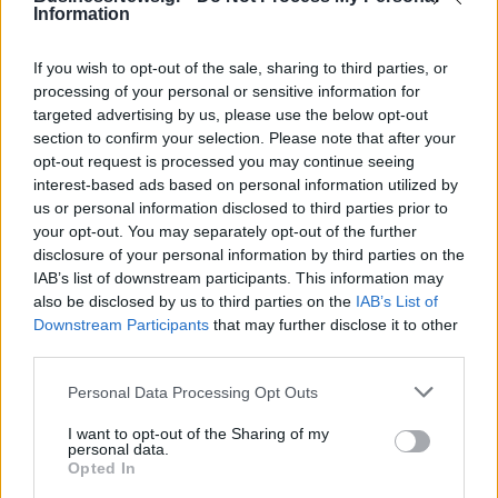
Information
Και τέλος, τρέχουμε πραγματικά, το σημαντικότερο έργο που
στη γενιά μας είδε η Βόρειος Ελλάς, η Εγνατία Οδός, να
If you wish to opt-out of the sale, sharing to third parties, or
αλλάξει επίπεδο, να προσθέσει ασφάλεια, άνεση
processing of your personal or sensitive information for
μετακινήσεων, λειτουργικότητα υποδομών και νέα έργα.
targeted advertising by us, please use the below opt-out
Φέρνουμε πιο κοντά τη μετάβαση στη Νέα Εγνατία Οδό.
section to confirm your selection. Please note that after your
Αλλάζουμε τη Θεσσαλονίκη, αλλάζουμε τη Βόρεια Ελλάδα».
opt-out request is processed you may continue seeing
interest-based ads based on personal information utilized by
us or personal information disclosed to third parties prior to
your opt-out. You may separately opt-out of the further
disclosure of your personal information by third parties on the
IAB’s list of downstream participants. This information may
ΤΑΧΙΑΟΣ
ΘΕΣΣΑΛΟΝΙΚΗ
ΜΕΤΡΟ
also be disclosed by us to third parties on the
IAB’s List of
Downstream Participants
that may further disclose it to other
third parties.
Personal Data Processing Opt Outs
I want to opt-out of the Sharing of my
personal data.
Opted In