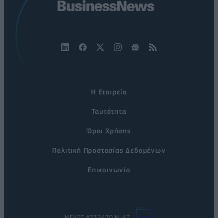
Η Εταιρεία
Ταυτότητα
Όροι Χρήσης
Πολιτική Προστασίας Δεδομένων
Επικοινωνία
ΜΕΛΟΣ #232470 Μ.Η.Τ.