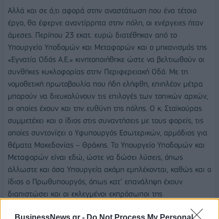
Αλλά και σε ό,τι αφορά στην αναστάτωση που ένα τέτοιο
έργο, θα έφερνε αναντίρρητα στην πόλη, οι ενέργειες ήταν
άμεσες. Περίπου 23 εκατ. ευρώ διατέθηκαν από το
Υπουργείο Υποδομών και Μεταφορών και ο μηχανισμός της
«Εγνατία Οδός Α.Ε.» κινητοποιήθηκε ώστε να βελτιωθούν οι
συνθήκες κυκλοφορίας στην Περιφερειακή Οδό. Με τη
νομοθετική πρωτοβουλία που ήδη ελήφθη, επιπλέον μέτρα
μπορούν να διευκολύνουν τις επιλογές των τοπικών αρχών,
οι οποίες έχουν και την ευθύνη της πόλης. Ο κ. Σταϊκούρας
συμμετέχει και ο ίδιος στις συναντήσεις με τους φορείς, τις
οποίες συντονίζει ο Υφυπουργός Εσωτερικών, αρμόδιος για
θέματα Μακεδονίας – Θράκης. Το Υπουργείο Υποδομών και
Μεταφορών είναι εδώ, ώστε να δώσει λύσεις, όπως
άλλωστε και όσα Υπουργεία ακόμη εμπλέκονται, καθώς και ο
ίδιος ο Πρωθυπουργός, όπως κατ’ επανάληψη έχουν
διαπιστώσει και οι εκλεγμένοι εκπρόσωποι της
Θεσσαλονίκης.
BusinessNews.gr -
Do Not Process My Personal