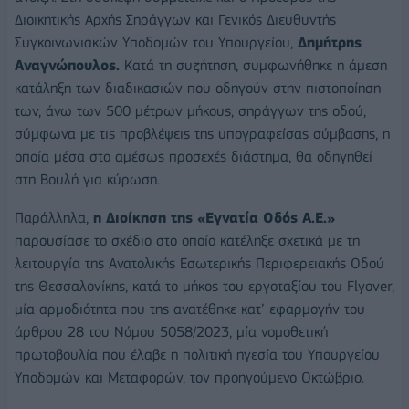
Διοικητικής Αρχής Σηράγγων και Γενικός Διευθυντής
Συγκοινωνιακών Υποδομών του Υπουργείου,
Δημήτρης
Αναγνώπουλος.
Κατά τη συζήτηση, συμφωνήθηκε η άμεση
κατάληξη των διαδικασιών που οδηγούν στην πιστοποίηση
των, άνω των 500 μέτρων μήκους, σηράγγων της οδού,
σύμφωνα με τις προβλέψεις της υπογραφείσας σύμβασης, η
οποία μέσα στο αμέσως προσεχές διάστημα, θα οδηγηθεί
στη Βουλή για κύρωση.
Παράλληλα,
η Διοίκηση της «Εγνατία Οδός Α.Ε.»
παρουσίασε το σχέδιο στο οποίο κατέληξε σχετικά με τη
λειτουργία της Ανατολικής Εσωτερικής Περιφερειακής Οδού
της Θεσσαλονίκης, κατά το μήκος του εργοταξίου του Flyover,
μία αρμοδιότητα που της ανατέθηκε κατ’ εφαρμογήν του
άρθρου 28 του Νόμου 5058/2023, μία νομοθετική
πρωτοβουλία που έλαβε η πολιτική ηγεσία του Υπουργείου
Υποδομών και Μεταφορών, τον προηγούμενο Οκτώβριο.