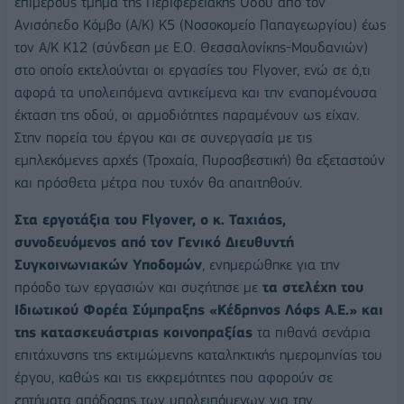
επιμέρους τμήμα της Περιφερειακής Οδού από τον
Ανισόπεδο Κόμβο (Α/Κ) Κ5 (Νοσοκομείο Παπαγεωργίου) έως
τον Α/Κ Κ12 (σύνδεση με Ε.Ο. Θεσσαλονίκης-Μουδανιών)
στο οποίο εκτελούνται οι εργασίες του Flyover, ενώ σε ό,τι
αφορά τα υπολειπόμενα αντικείμενα και την εναπομένουσα
έκταση της οδού, οι αρμοδιότητες παραμένουν ως είχαν.
Στην πορεία του έργου και σε συνεργασία με τις
εμπλεκόμενες αρχές (Τροχαία, Πυροσβεστική) θα εξεταστούν
και πρόσθετα μέτρα που τυχόν θα απαιτηθούν.
Στα εργοτάξια του Flyover, ο κ. Ταχιάος,
συνοδευόμενος από τον Γενικό Διευθυντή
Συγκοινωνιακών Υποδομών
, ενημερώθηκε για την
πρόοδο των εργασιών και συζήτησε με
τα στελέχη του
Ιδιωτικού Φορέα Σύμπραξης «Κέδρηνος Λόφς Α.Ε.» και
της κατασκευάστριας κοινοπραξίας
τα πιθανά σενάρια
επιτάχυνσης της εκτιμώμενης καταληκτικής ημερομηνίας του
έργου, καθώς και τις εκκρεμότητες που αφορούν σε
ζητήματα απόδοσης των υπολειπόμενων για την