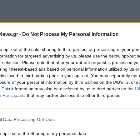
News.gr -
Do Not Process My Personal Information
to opt-out of the sale, sharing to third parties, or processing of your per
formation for targeted advertising by us, please use the below opt-out s
r selection. Please note that after your opt-out request is processed y
eing interest-based ads based on personal information utilized by us or
disclosed to third parties prior to your opt-out. You may separately opt-
losure of your personal information by third parties on the IAB’s list of
 η παράδοση αυτή ενισχύει περαιτέρω τις
. This information may also be disclosed by us to third parties on the
IA
οντας την
Ελληνική Πολεμική Αεροπορία
με τον
Participants
that may further disclose it to other third parties.
ό στόλο F-16 στην Ευρώπη.
ργάζεται με την ΕΑΒ για την αναβάθμιση των F-16
l Data Processing Opt Outs
Ελληνική Πολεμική Αεροπορία» δήλωσε ο
OJ
o opt-out of the Sharing of my personal data.
er Group της Lockheed Martin.