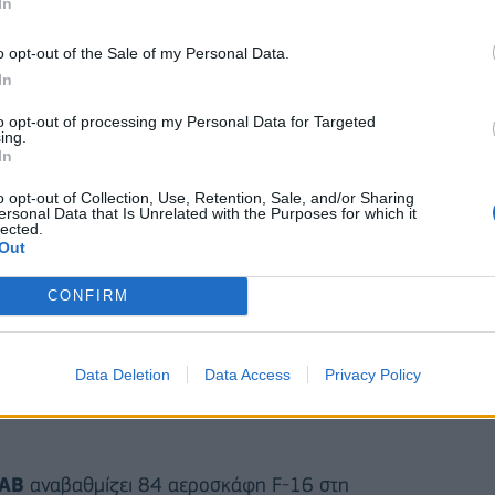
In
ς δυνατότητες που ενισχύουν το ρόλο της Ελλάδας
o opt-out of the Sale of my Personal Data.
ώς στις ειρηνευτικές και αποτρεπτικές επιχειρήσεις
In
to opt-out of processing my Personal Data for Targeted
ing.
In
o opt-out of Collection, Use, Retention, Sale, and/or Sharing
ersonal Data that Is Unrelated with the Purposes for which it
lected.
Out
CONFIRM
Data Deletion
Data Access
Privacy Policy
ΑΒ
αναβαθμίζει 84 αεροσκάφη F-16 στη