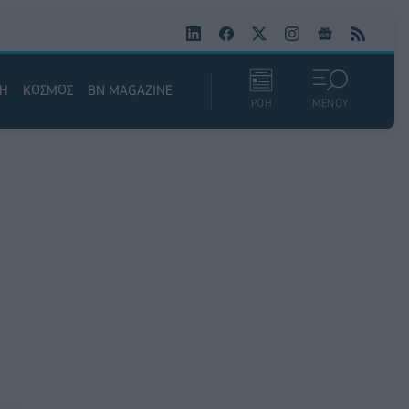
ΚΗ
ΚΟΣΜΟΣ
BN MAGAZINE
ΡΟΗ
ΜΕΝΟΥ