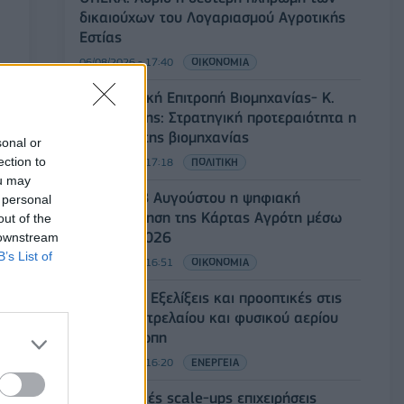
δικαιούχων του Λογαριασμού Αγροτικής
Εστίας
06/08/2026 - 17:40
ΟΙΚΟΝΟΜΙΑ
Κυβερνητική Επιτροπή Βιομηχανίας- Κ.
Μητσοτάκης: Στρατηγική προτεραιότητα η
ενίσχυση της βιομηχανίας
sonal or
ection to
06/08/2026 - 17:18
ΠΟΛΙΤΙΚΗ
ou may
Από τις 28 Αυγούστου η ψηφιακή
 personal
ενεργοποίηση της Κάρτας Αγρότη μέσω
out of the
της ΕΑΕ 2026
 downstream
B’s List of
06/08/2026 - 16:51
ΟΙΚΟΝΟΜΙΑ
Eurobank: Εξελίξεις και προοπτικές στις
αγορές πετρελαίου και φυσικού αερίου
στην Ευρώπη
06/08/2026 - 16:20
ΕΝΕΡΓΕΙΑ
Οι ελληνικές scale-ups επιχειρήσεις