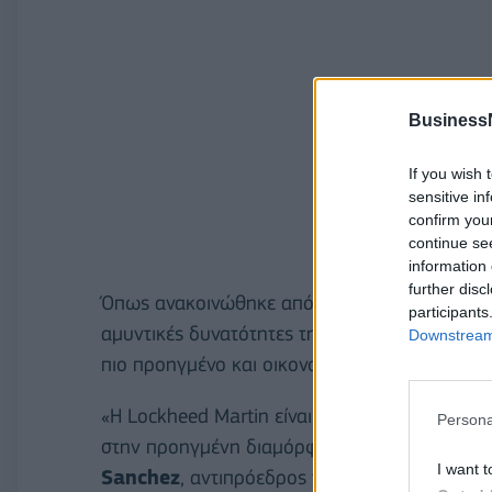
Business
If you wish 
sensitive in
confirm you
continue se
information 
further disc
Όπως ανακοινώθηκε από την Lockheed Martin,
participants
αμυντικές δυνατότητες της Ελλάδας, εξοπλίζ
Downstream 
πιο προηγμένο και οικονομικά αποτελεσματικ
«Η Lockheed Martin είναι περήφανη που συνε
Persona
στην προηγμένη διαμόρφωση Viper για την 
I want t
Sanchez
, αντιπρόεδρος του Integrated Fight