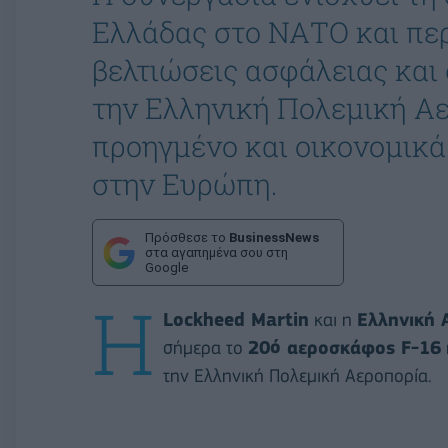
Ελλάδας στο ΝΑΤΟ και πε
βελτιώσεις ασφάλειας και
την Ελληνική Πολεμική Αε
προηγμένο και οικονομικά
στην Ευρώπη.
Πρόσθεσε το
BusinessNews
στα αγαπημένα σου στη
Google
Η
Lockheed Martin
και η
Ελληνική 
σήμερα το
20ό αεροσκάφος F-16
την Ελληνική Πολεμική Αεροπορία.