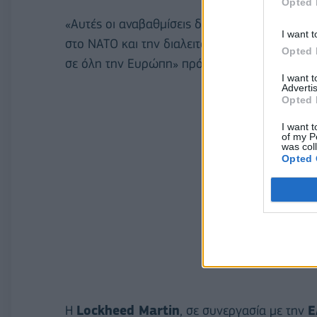
Opted 
«Αυτές οι αναβαθμίσεις διαθέτουν προηγμένε
I want t
στο ΝΑΤΟ και την διαλειτουργικότητά του, καθ
Opted 
σε όλη την Ευρώπη» πρόσθεσε.
I want 
Advertis
Opted 
I want t
of my P
was col
Opted 
Η
Lockheed Martin
, σε συνεργασία με την
Ε