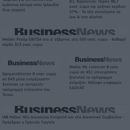
Β.Σ. Καρούλιας: Τζίρος 98,7
Ιωάννινα κόντρα στην Ιρλανδία
εκατ. ευρώ και αύξηση κερδών
(live stream)
57% - Τα νέα στοιχήματα σε
low & non alcohol
Metlen: Ρεκόρ EBITDA στο α' εξάμηνο, στα 550 εκατ. ευρώ – Καθαρά
κέρδη 313 εκατ. ευρώ
Media: Με ενίσχυση 8 εκατ.
ευρώ σε 451 επιχειρήσεις
Χρηματοδότηση 8 εκατ. ευρώ
ξεκίνησε το πρόγραμμα
σε 843 μέσα ενημέρωσης-
στήριξης- Κάλυψη εισφορών
Ξεκίνησε το πενταετές
ΕΔΟΕΑΠ
πρόγραμμα ενίσχυσης του
Τύπου
IAB Hellas: Νέα Διοικούσα Επιτροπή και νέο Διοικητικό Συμβούλιο -
Πρόεδρος ο Γαληνός Γιαγλής