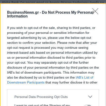
Alpha Bank: Για πρώτη φορά το Αρχαίο Θέατρο Επιδαύρου άνοιξε τις
πύλες του σε όλους
BusinessNews.gr -
Do Not Process My Personal
Information
If you wish to opt-out of the sale, sharing to third parties, or
processing of your personal or sensitive information for
ΠΕΡΙΣΣΌΤΕΡΑ ΣΕ ΑΥΤΉ ΤΗΝ ΚΑΤΗΓΟΡΊΑ
targeted advertising by us, please use the below opt-out
section to confirm your selection. Please note that after your
opt-out request is processed you may continue seeing
interest-based ads based on personal information utilized by
us or personal information disclosed to third parties prior to
your opt-out. You may separately opt-out of the further
disclosure of your personal information by third parties on the
IAB’s list of downstream participants. This information may
Νέα ψηφιακή πλατφόρμα
also be disclosed by us to third parties on the
IAB’s List of
για ακαθάριστα οικόπεδα:
H Sharjah (ΗΑΕ) τιμώμενη
Downstream Participants
that may further disclose it to other
Πώς θα γίνεται ο έλεγχος,
προσκεκλημένη της
third parties.
"τσουχτερά" τα πρόστιμα
Διεθνούς Έκθεσης Βιβλίου
Personal Data Processing Opt Outs
της Θεσσαλονίκης
14/05/2024 - 07:54
13/05/2024 - 17:57
I want to opt-out of the Sharing of my