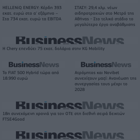
HELLENiQ ENERGY: Κέρδη 393
ΣΤΑΣΥ: 29,4 χλμ. νέων
εκατ. ευρώ στο α' εξάμηνο –
σιδηροτροχιών στο Μετρό της
Στα 734 εκατ. ευρώ τα EBITDA
Αθήνας - Στο τελικό στάδιο το
μεγαλύτερο έργο αναβάθμισης
Η Chery επενδύει 75 εκατ. δολάρια στην KG Mobility
Το FIAT 500 Hybrid τώρα από
Ατρόμητος και Novibet
18.990 ευρώ
συνεχίζουν μαζί: Ανανέωση της
συνεργασίας τους μέχρι το
2028
18η συνεχόμενη χρονιά για τον ΟΤΕ στη διεθνή σειρά δεικτών
FTSE4Good