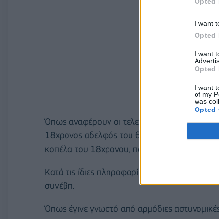
Opted 
I want t
Opted 
I want 
Advertis
Opted 
I want t
of my P
was col
Opted 
Όπως αναφέρουν οι τελευταίες πληροφορίες απ
18χρονος αδελφός του θύματος, ενώ καταθέσει
κοπέλα του 18χρονου, που βρίσκονταν στο σπί
Κατά τις ίδιες πληροφορίες, ο 18χρονος ομολ
συνέβη.
Όπως έγινε γνωστό από αρμόδιες αστυνομικές 