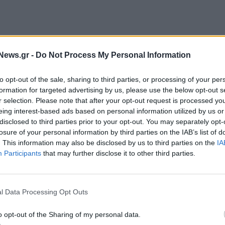
ς αλλά και ασθενοφόρο του ΕΚΑΒ. Τότε
News.gr -
Do Not Process My Personal Information
ιστεί σοβαρά από αιχμηρό αντικείμενο, πιθανότατα
Ο νεαρός διακομίστηκε αμέσως στο Λαϊκό Νοσοκομείο,
to opt-out of the sale, sharing to third parties, or processing of your per
formation for targeted advertising by us, please use the below opt-out s
r selection. Please note that after your opt-out request is processed y
των ατόμων που βρίσκονταν μέσα στο σπίτι και
eing interest-based ads based on personal information utilized by us or
disclosed to third parties prior to your opt-out. You may separately opt-
φού του, της γιαγιάς και μιας κοπέλας, η οποία
losure of your personal information by third parties on the IAB’s list of
 αδελφό του θύματος.
. This information may also be disclosed by us to third parties on the
IA
Participants
that may further disclose it to other third parties.
η διενέργεια νεκροψίας – νεκροτομής μόλις η
κρισης.
l Data Processing Opt Outs
o opt-out of the Sharing of my personal data.