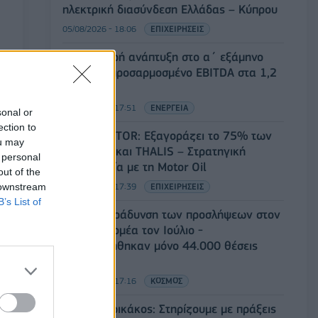
ηλεκτρική διασύνδεση Ελλάδας – Κύπρου
05/08/2026 - 18:06
ΕΠΙΧΕΙΡΗΣΕΙΣ
ΔΕΗ: Ισχυρή ανάπτυξη στο α΄ εξάμηνο
2026 με προσαρμοσμένο EBITDA στα 1,2
δισ. ευρώ
05/08/2026 - 17:51
ΕΝΕΡΓΕΙΑ
sonal or
ection to
Όμιλος AKTOR: Εξαγοράζει το 75% των
ou may
ΗΛΕΚΤΩΡ και THALIS – Στρατηγική
 personal
συνεργασία με τη Motor Oil
out of the
 downstream
05/08/2026 - 17:39
ΕΠΙΧΕΙΡΗΣΕΙΣ
B’s List of
ΗΠΑ: Επιβράδυνση των προσλήψεων στον
ιδιωτικό τομέα τον Ιούλιο -
Δημιουργήθηκαν μόνο 44.000 θέσεις
εργασίας
05/08/2026 - 17:16
ΚΟΣΜΟΣ
Τ. Θεοδωρικάκος: Στηρίζουμε με πράξεις