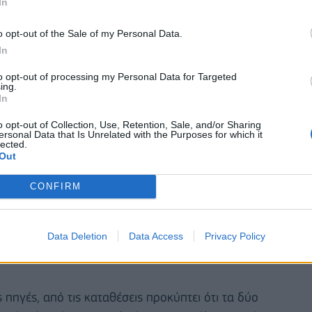
In
o opt-out of the Sale of my Personal Data.
In
to opt-out of processing my Personal Data for Targeted
ing.
In
o opt-out of Collection, Use, Retention, Sale, and/or Sharing
ersonal Data that Is Unrelated with the Purposes for which it
lected.
Out
ό την Αστυνομία, κρατείται και ανακρίνεται ο
CONFIRM
ς δίνουν η μητέρα και η γιαγιά τους, καθώς και η
τι.
Data Deletion
Data Access
Privacy Policy
όγησε το πρωί την πράξη του και περιέγραψε τι
πηγές, από τις καταθέσεις προκύπτει ότι τα δύο