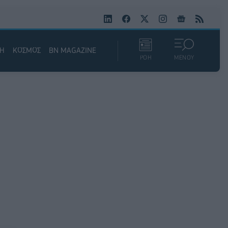
ΚΗ
ΚΟΣΜΟΣ
BN MAGAZINE
ΡΟΗ
ΜΕΝΟΥ