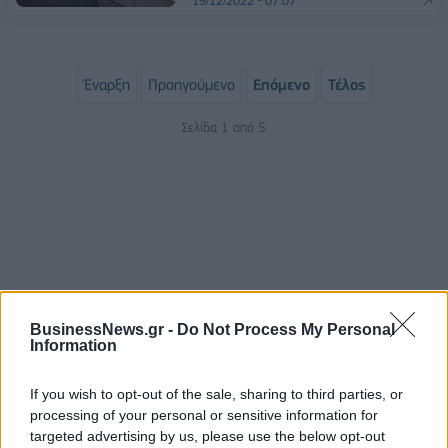
19/12/2022 - 07:07
Έναρξη
Προηγούμενο
Επόμενο
Τέλος
Σελίδα 1 από 5
BusinessNews.gr -
Do Not Process My Personal
Information
ΡΟΗ ΕΙΔΗΣΕΩΝ
If you wish to opt-out of the sale, sharing to third parties, or
processing of your personal or sensitive information for
Χρηματιστήριο: Πτώση κατά 0,59%, στα 320,42
targeted advertising by us, please use the below opt-out