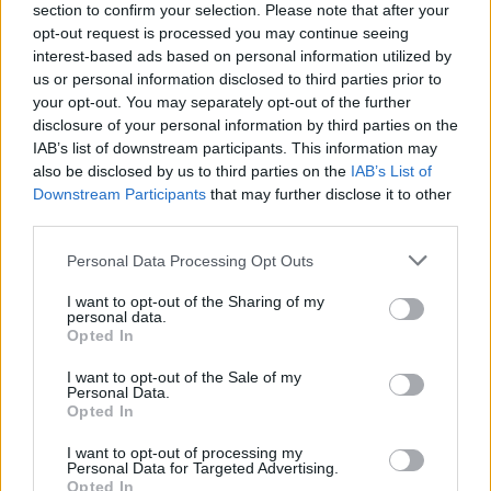
εκατ. ευρώ ο τζίρος
section to confirm your selection. Please note that after your
opt-out request is processed you may continue seeing
06/08/2026 - 18:10
ΟΙΚΟΝΟΜΙΑ
interest-based ads based on personal information utilized by
us or personal information disclosed to third parties prior to
ΟΠΕΚΑ: Αύριο η δεύτερη πληρωμή των δικαιούχων
your opt-out. You may separately opt-out of the further
του Λογαριασμού Αγροτικής Εστίας
disclosure of your personal information by third parties on the
06/08/2026 - 17:40
ΟΙΚΟΝΟΜΙΑ
IAB’s list of downstream participants. This information may
also be disclosed by us to third parties on the
IAB’s List of
Κυβερνητική Επιτροπή Βιομηχανίας- Κ. Μητσοτάκης:
Downstream Participants
that may further disclose it to other
Στρατηγική προτεραιότητα η ενίσχυση της
third parties.
βιομηχανίας
06/08/2026 - 17:18
ΠΟΛΙΤΙΚΗ
Personal Data Processing Opt Outs
Από τις 28 Αυγούστου η ψηφιακή ενεργοποίηση της
I want to opt-out of the Sharing of my
personal data.
Κάρτας Αγρότη μέσω της ΕΑΕ 2026
Opted In
06/08/2026 - 16:51
ΟΙΚΟΝΟΜΙΑ
I want to opt-out of the Sale of my
Eurobank: Εξελίξεις και προοπτικές στις αγορές
Personal Data.
Opted In
πετρελαίου και φυσικού αερίου στην Ευρώπη
06/08/2026 - 16:20
ΕΝΕΡΓΕΙΑ
I want to opt-out of processing my
Personal Data for Targeted Advertising.
Οι ελληνικές scale-ups επιχειρήσεις στρέφονται
Opted In