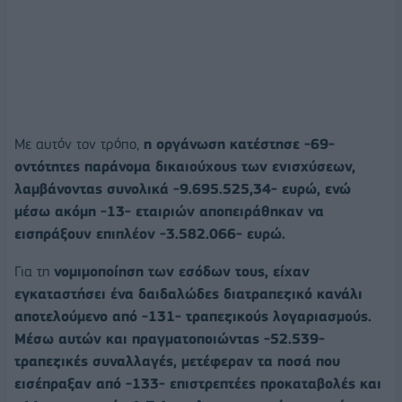
Με αυτόν τον τρόπο,
η οργάνωση κατέστησε -69-
οντότητες παράνομα δικαιούχους των ενισχύσεων,
λαμβάνοντας συνολικά -9.695.525,34- ευρώ, ενώ
μέσω ακόμη -13- εταιριών αποπειράθηκαν να
εισπράξουν επιπλέον -3.582.066- ευρώ.
Για τη
νομιμοποίηση των εσόδων τους, είχαν
εγκαταστήσει ένα δαιδαλώδες διατραπεζικό κανάλι
αποτελούμενο από -131- τραπεζικούς λογαριασμούς.
Μέσω αυτών και πραγματοποιώντας -52.539-
τραπεζικές συναλλαγές, μετέφεραν τα ποσά που
εισέπραξαν από -133- επιστρεπτέες προκαταβολές και