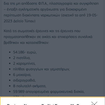
δια της μη απόδοσης Φ.Π.Α., πλαστογραφία και συγκρότηση
– ένταξη εγκληματικής οργάνωσης για διακεκριμένη
περίπτωση διακίνησης ναρκωτικών (σχετικό το από 19-05-
2023 Δελτίο Τύπου)
Κατά τις σωματικές έρευνες και τις έρευνες που
πραγματοποιήθηκαν σε οικίες και επιχειρήσεις συνολικά
βρέθηκαν και κατασχέθηκαν:
54.186- ευρώ,
2 πιστόλια,
2 καραμπίνες,
πλήθος φυσιγγίων και γεμιστήρων,
6 μαχαίρια,
σιδερογροθιά,
8 πολυτελή οχήματα,
59.989 απαγορευμένα φαρμακευτικά δισκία,
171 ηλεκτρονικά τσιγάρα και
πλήθος κινητών.