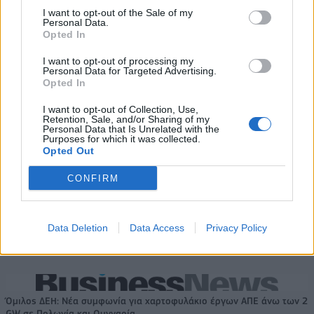
I want to opt-out of the Sale of my
Personal Data.
Opted In
I want to opt-out of processing my
Personal Data for Targeted Advertising.
Opted In
I want to opt-out of Collection, Use,
Η Κέιλα ΜακΜπράιντ έσπασε το ρεκόρ τριπόντων σε ένα παιχνίδι
Retention, Sale, and/or Sharing of my
του WNBA (vids)
Personal Data that Is Unrelated with the
Purposes for which it was collected.
Opted Out
CONFIRM
Εθνική Κορασίδων: Κόντρα στη
Νορβηγία για την πρόκριση
Στα 15 δισ. ευρώ ο στόχος για
στον τελικό (live stream)
νέα δάνεια το 2026 - Η
«ακτινογραφία» της
Data Deletion
Data Access
Privacy Policy
κερδοφορίας των τραπεζών το
α΄ εξάμηνο
Όμιλος ΔΕΗ: Νέα συμφωνία για χαρτοφυλάκιο έργων ΑΠΕ άνω των 2
GW σε Πολωνία και Ουγγαρία