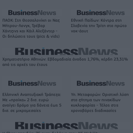
ΠΑΟΚ: Στη Θεσσαλονίκη οι Ναζ
Εθνική Παίδων: Κόντρα στη
Μήτρου-Λονγκ, Τρέβορ
Σλοβενία την Τρίτη στο πρώτο
Χάντζινς και Κάιλ Αλεξάντερ -
νοκ-άουτ
Οι δηλώσεις τους (pics & vids)
Χρηματιστήριο Αθηνών: Εβδομαδιαία άνοδος 1,76%, κέρδη 23,31%
από τις αρχές του έτους
Ελληνική Αναπτυξιακή Τράπεζα:
Υπ. Μεταφορών: Οριστική λύση
Με «προίκα» 2 δισ. ευρώ
στο ζήτημα των πινακίδων
ανοίγει δρόμο για δάνεια έως 5
κυκλοφορίας - Τέλος στις
δισ. σε μικρομεσαίες
χρονοβόρες διαδικασίες