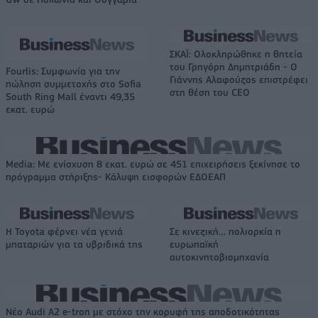
ΣΚΑΪ: Ολοκληρώθηκε η θητεία
του Γρηγόρη Δημητριάδη - Ο
Fourlis: Συμφωνία για την
Γιάννης Αλαφούζος επιστρέφει
πώληση συμμετοχής στο Sofia
στη θέση του CEO
South Ring Mall έναντι 49,35
εκατ. ευρώ
Media: Με ενίσχυση 8 εκατ. ευρώ σε 451 επιχειρήσεις ξεκίνησε το
πρόγραμμα στήριξης- Κάλυψη εισφορών ΕΔΟΕΑΠ
Η Toyota φέρνει νέα γενιά
Σε κινεζική… πολιορκία η
μπαταριών για τα υβριδικά της
ευρωπαϊκή
αυτοκινητοβιομηχανία
Νέο Audi A2 e-tron με στόχο την κορυφή της αποδοτικότητας