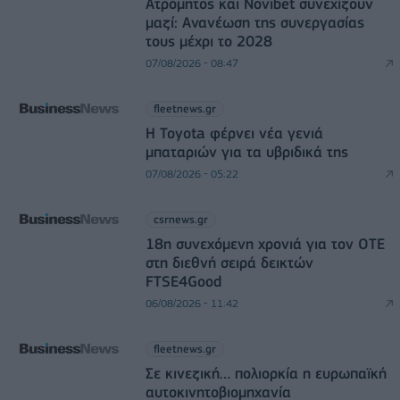
Ατρόμητος και Novibet συνεχίζουν
μαζί: Ανανέωση της συνεργασίας
τους μέχρι το 2028
07/08/2026 - 08:47
fleetnews.gr
Η Toyota φέρνει νέα γενιά
μπαταριών για τα υβριδικά της
07/08/2026 - 05:22
csrnews.gr
18η συνεχόμενη χρονιά για τον ΟΤΕ
στη διεθνή σειρά δεικτών
FTSE4Good
06/08/2026 - 11:42
fleetnews.gr
Σε κινεζική… πολιορκία η ευρωπαϊκή
αυτοκινητοβιομηχανία