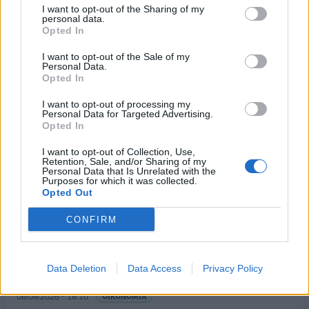
I want to opt-out of the Sharing of my
23/12/2020 - 17:43
personal data.
Opted In
I want to opt-out of the Sale of my
Personal Data.
Opted In
I want to opt-out of processing my
Personal Data for Targeted Advertising.
Opted In
I want to opt-out of Collection, Use,
Retention, Sale, and/or Sharing of my
Personal Data that Is Unrelated with the
Purposes for which it was collected.
Opted Out
ΡΟΗ ΕΙΔΗΣΕΩΝ
CONFIRM
Χρηματιστήριο: Πτώση κατά 0,59%, στα 320,42
Data Deletion
Data Access
Privacy Policy
εκατ. ευρώ ο τζίρος
06/08/2026 - 18:10
ΟΙΚΟΝΟΜΙΑ