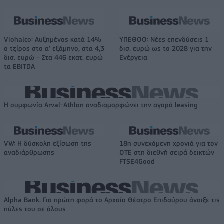
Viohalco: Αυξημένος κατά 14%
ΥΠΕΘΟΟ: Νέες επενδύσεις 1
ο τζίρος στο α' εξάμηνο, στα 4,3
δισ. ευρώ ως το 2028 για την
δισ. ευρώ – Στα 446 εκατ. ευρώ
Ενέργεια
τα EBITDA
Η συμφωνία Arval-Athlon αναδιαμορφώνει την αγορά leasing
VW: Η δύσκολη εξίσωση της
18η συνεχόμενη χρονιά για τον
αναδιάρθρωσης
ΟΤΕ στη διεθνή σειρά δεικτών
FTSE4Good
Alpha Bank: Για πρώτη φορά το Αρχαίο Θέατρο Επιδαύρου άνοιξε τις
πύλες του σε όλους