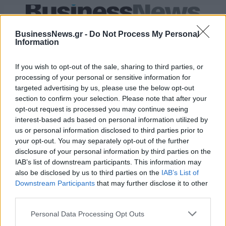
ESG Report 2025: Πώς η ΑΒ Βασιλόπουλος μετατρέπει τη
βιωσιμότητα σε καθημερινή πράξη
BusinessNews.gr -
Do Not Process My Personal
Information
If you wish to opt-out of the sale, sharing to third parties, or
processing of your personal or sensitive information for
targeted advertising by us, please use the below opt-out
ΠΕΡΙΣΣΌΤΕΡΑ ΣΕ ΑΥΤΉ ΤΗΝ ΚΑΤΗΓΟΡΊΑ
section to confirm your selection. Please note that after your
opt-out request is processed you may continue seeing
interest-based ads based on personal information utilized by
us or personal information disclosed to third parties prior to
your opt-out. You may separately opt-out of the further
disclosure of your personal information by third parties on the
IAB’s list of downstream participants. This information may
ΠτΔ: Η κυρά Ρήνη στην
also be disclosed by us to third parties on the
IAB’s List of
Κίναρο συμβολίζει τα
Downstream Participants
that may further disclose it to other
φετινά Χριστούγεννα
Αρχιεπίσκοπος Ιερώνυμος:
third parties.
«Ας μη σκανδαλίσουμε
23/12/2020 - 17:21
τους αδελφούς με άκριτες
Personal Data Processing Opt Outs
συμπεριφορές»