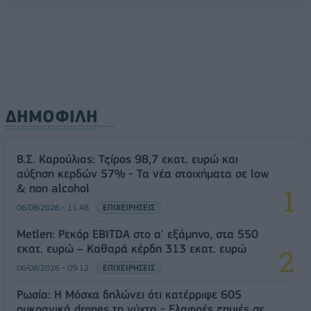
ΔΗΜΟΦΙΛΗ
Β.Σ. Καρούλιας: Τζίρος 98,7 εκατ. ευρώ και
αύξηση κερδών 57% - Τα νέα στοιχήματα σε low
& non alcohol
06/08/2026 - 11:48
ΕΠΙΧΕΙΡΗΣΕΙΣ
Metlen: Ρεκόρ EBITDA στο α' εξάμηνο, στα 550
εκατ. ευρώ – Καθαρά κέρδη 313 εκατ. ευρώ
06/08/2026 - 09:12
ΕΠΙΧΕΙΡΗΣΕΙΣ
Ρωσία: Η Μόσχα δηλώνει ότι κατέρριψε 605
ουκρανικά drones τη νύχτα - Ελαφρές ζημιές σε