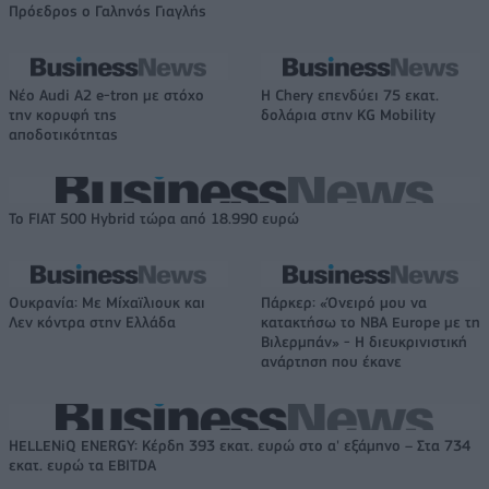
Πρόεδρος ο Γαληνός Γιαγλής
Νέο Audi A2 e-tron με στόχο
Η Chery επενδύει 75 εκατ.
την κορυφή της
δολάρια στην KG Mobility
αποδοτικότητας
Το FIAT 500 Hybrid τώρα από 18.990 ευρώ
Ουκρανία: Με Μίχαϊλιουκ και
Πάρκερ: «Όνειρό μου να
Λεν κόντρα στην Ελλάδα
κατακτήσω το ΝΒΑ Europe με τη
Βιλερμπάν» - Η διευκρινιστική
ανάρτηση που έκανε
HELLENiQ ENERGY: Κέρδη 393 εκατ. ευρώ στο α' εξάμηνο – Στα 734
εκατ. ευρώ τα EBITDA