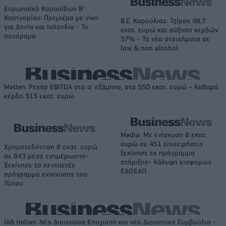
Ευρωπαϊκό Κορασίδων Β'
Κατηγορίας: Πρεμιέρα με νίκη
Β.Σ. Καρούλιας: Τζίρος 98,7
για Δανία και Ισλανδία - Το
εκατ. ευρώ και αύξηση κερδών
πανόραμα
57% - Τα νέα στοιχήματα σε
low & non alcohol
Metlen: Ρεκόρ EBITDA στο α' εξάμηνο, στα 550 εκατ. ευρώ – Καθαρά
κέρδη 313 εκατ. ευρώ
Media: Με ενίσχυση 8 εκατ.
ευρώ σε 451 επιχειρήσεις
Χρηματοδότηση 8 εκατ. ευρώ
ξεκίνησε το πρόγραμμα
σε 843 μέσα ενημέρωσης-
στήριξης- Κάλυψη εισφορών
Ξεκίνησε το πενταετές
ΕΔΟΕΑΠ
πρόγραμμα ενίσχυσης του
Τύπου
IAB Hellas: Νέα Διοικούσα Επιτροπή και νέο Διοικητικό Συμβούλιο -