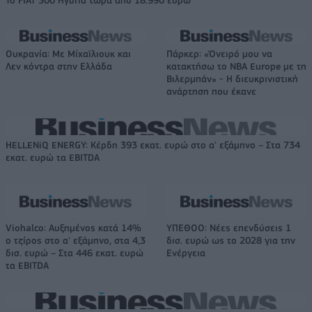
Ουκρανία: Με Μίχαϊλιουκ και
Πάρκερ: «Όνειρό μου να
Λεν κόντρα στην Ελλάδα
κατακτήσω το ΝΒΑ Europe με τη
Βιλερμπάν» - Η διευκρινιστική
ανάρτηση που έκανε
HELLENiQ ENERGY: Κέρδη 393 εκατ. ευρώ στο α' εξάμηνο – Στα 734
εκατ. ευρώ τα EBITDA
Viohalco: Αυξημένος κατά 14%
ΥΠΕΘΟΟ: Νέες επενδύσεις 1
ο τζίρος στο α' εξάμηνο, στα 4,3
δισ. ευρώ ως το 2028 για την
δισ. ευρώ – Στα 446 εκατ. ευρώ
Ενέργεια
τα EBITDA