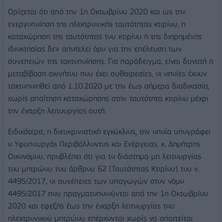
Ορίζεται ότι από την 1η Οκτωβρίου 2020 και ως την
ενεργοποίηση της ηλεκτρονικής ταυτότητας κτιρίου, η
καταχώρηση της ταυτότητας του κτιρίου ή της διηρημένης
ιδιοκτησίας δεν αποτελεί όρο για την επέλευση των
συνεπειών της τακτοποίησης. Για παράδειγμα, είναι δυνατή η
μεταβίβαση ακινήτου που έχει αυθαιρεσίες, οι οποίες έχουν
τακτοποιηθεί από 1.10.2020 με την έως σήμερα διαδικασία,
χωρίς απαίτηση καταχώρησης στην ταυτότητα κτιρίου μέχρι
την έναρξη λειτουργίας αυτή.
Ειδικότερα, η διευκρινιστική εγκύκλιος, την οποία υπογράφει
ο Υφυπουργός Περιβάλλοντος και Ενέργειας, κ. Δημήτρης
Οικονόμου, προβλέπει ότι για το διάστημα μη λειτουργίας
του μητρώου του άρθρου 62 (Ταυτότητας Κτιρίου) του ν.
4495/2017, οι συνέπειες των υπαγωγών στον νόμο
4495/2017 που πραγματοποιούνται από την 1η Οκτωβρίου
2020 και εφεξής έως την έναρξη λειτουργίας του
ηλεκτρονικού μητρώου επέρχονται χωρίς να απαιτείται