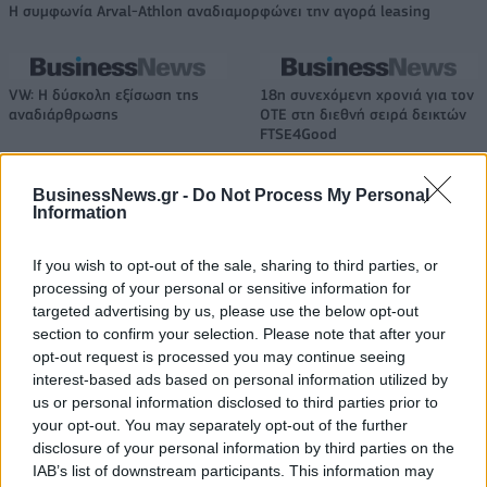
Η συμφωνία Arval-Athlon αναδιαμορφώνει την αγορά leasing
VW: Η δύσκολη εξίσωση της
18η συνεχόμενη χρονιά για τον
αναδιάρθρωσης
ΟΤΕ στη διεθνή σειρά δεικτών
FTSE4Good
BusinessNews.gr -
Do Not Process My Personal
Information
Alpha Bank: Για πρώτη φορά το Αρχαίο Θέατρο Επιδαύρου άνοιξε τις
πύλες του σε όλους
If you wish to opt-out of the sale, sharing to third parties, or
processing of your personal or sensitive information for
targeted advertising by us, please use the below opt-out
ESG Report 2025: Πώς η ΑΒ Βασιλόπουλος μετατρέπει τη
section to confirm your selection. Please note that after your
βιωσιμότητα σε καθημερινή πράξη
opt-out request is processed you may continue seeing
interest-based ads based on personal information utilized by
us or personal information disclosed to third parties prior to
your opt-out. You may separately opt-out of the further
disclosure of your personal information by third parties on the
ΠΕΡΙΣΣΌΤΕΡΑ ΣΕ ΑΥΤΉ ΤΗΝ ΚΑΤΗΓΟΡΊΑ
IAB’s list of downstream participants. This information may