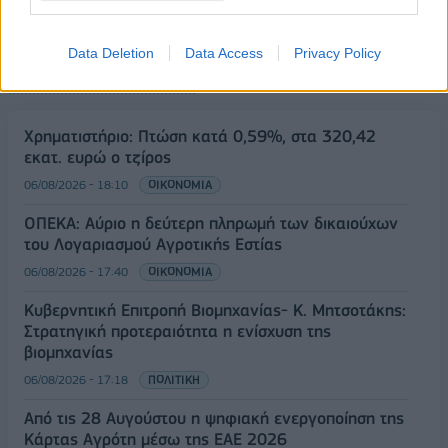
Data Deletion
Data Access
Privacy Policy
ΡΟΗ ΕΙΔΗΣΕΩΝ
Χρηματιστήριο: Πτώση κατά 0,59%, στα 320,42
εκατ. ευρώ ο τζίρος
06/08/2026 - 18:10
ΟΙΚΟΝΟΜΙΑ
ΟΠΕΚΑ: Αύριο η δεύτερη πληρωμή των δικαιούχων
του Λογαριασμού Αγροτικής Εστίας
06/08/2026 - 17:40
ΟΙΚΟΝΟΜΙΑ
Κυβερνητική Επιτροπή Βιομηχανίας- Κ. Μητσοτάκης:
Στρατηγική προτεραιότητα η ενίσχυση της
βιομηχανίας
06/08/2026 - 17:18
ΠΟΛΙΤΙΚΗ
Από τις 28 Αυγούστου η ψηφιακή ενεργοποίηση της
Κάρτας Αγρότη μέσω της ΕΑΕ 2026