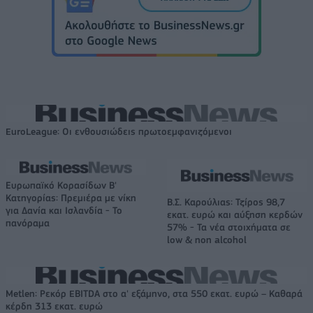
EuroLeague: Οι ενθουσιώδεις πρωτοεμφανιζόμενοι
Ευρωπαϊκό Κορασίδων Β'
Κατηγορίας: Πρεμιέρα με νίκη
Β.Σ. Καρούλιας: Τζίρος 98,7
για Δανία και Ισλανδία - Το
εκατ. ευρώ και αύξηση κερδών
πανόραμα
57% - Τα νέα στοιχήματα σε
low & non alcohol
Metlen: Ρεκόρ EBITDA στο α' εξάμηνο, στα 550 εκατ. ευρώ – Καθαρά
κέρδη 313 εκατ. ευρώ