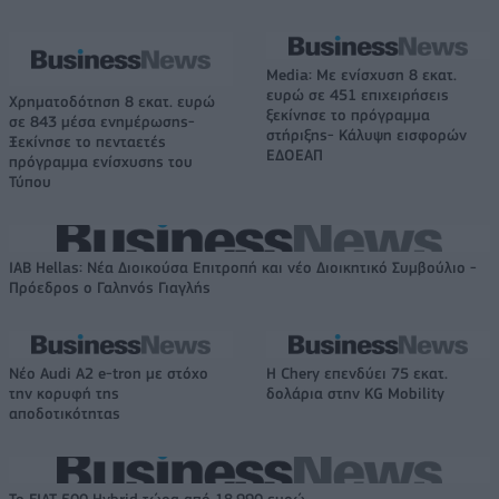
Media: Με ενίσχυση 8 εκατ.
ευρώ σε 451 επιχειρήσεις
Χρηματοδότηση 8 εκατ. ευρώ
ξεκίνησε το πρόγραμμα
σε 843 μέσα ενημέρωσης-
στήριξης- Κάλυψη εισφορών
Ξεκίνησε το πενταετές
ΕΔΟΕΑΠ
πρόγραμμα ενίσχυσης του
Τύπου
IAB Hellas: Νέα Διοικούσα Επιτροπή και νέο Διοικητικό Συμβούλιο -
Πρόεδρος ο Γαληνός Γιαγλής
Νέο Audi A2 e-tron με στόχο
Η Chery επενδύει 75 εκατ.
την κορυφή της
δολάρια στην KG Mobility
αποδοτικότητας
Το FIAT 500 Hybrid τώρα από 18.990 ευρώ