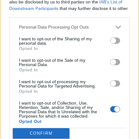
also be disclosed by us to third parties on the
IAB’s List of
Downstream Participants
that may further disclose it to other
third parties.
Personal Data Processing Opt Outs
I want to opt-out of the Sharing of my
Κορονοϊός: Νεαρός
personal data.
θετικός στον ιό ταξίδεψε
Κορονοϊός: Αυξάνονται οι
Opted In
σε νησιά
ομάδες κατά της χρήσης
μάσκας στο Facebook
I want to opt-out of the Sale of my
02/10/2020 - 12:37
Personal Data.
02/10/2020 - 13:19
Opted In
I want to opt-out of processing my
Personal Data for Targeted Advertising.
Opted In
I want to opt-out of Collection, Use,
Retention, Sale, and/or Sharing of my
Personal Data that Is Unrelated with the
Purposes for which it was collected.
Opted Out
CONFIRM