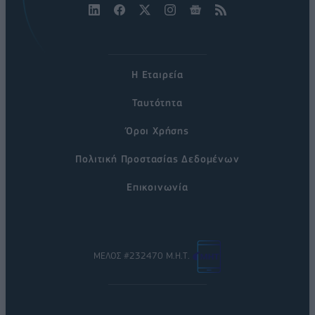
Η Εταιρεία
Ταυτότητα
Όροι Χρήσης
Πολιτική Προστασίας Δεδομένων
Επικοινωνία
ΜΕΛΟΣ #232470 Μ.Η.Τ.