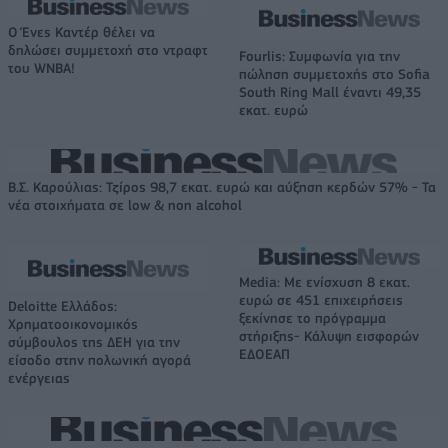
Ο Ένες Καντέρ θέλει να
δηλώσει συμμετοχή στο ντραφτ
Fourlis: Συμφωνία για την
του WNBA!
πώληση συμμετοχής στο Sofia
South Ring Mall έναντι 49,35
εκατ. ευρώ
Β.Σ. Καρούλιας: Τζίρος 98,7 εκατ. ευρώ και αύξηση κερδών 57% - Τα
νέα στοιχήματα σε low & non alcohol
Media: Με ενίσχυση 8 εκατ.
ευρώ σε 451 επιχειρήσεις
Deloitte Ελλάδος:
ξεκίνησε το πρόγραμμα
Χρηματοοικονομικός
στήριξης- Κάλυψη εισφορών
σύμβουλος της ΔΕΗ για την
ΕΔΟΕΑΠ
είσοδο στην πολωνική αγορά
ενέργειας