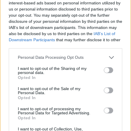
interest-based ads based on personal information utilized by
us or personal information disclosed to third parties prior to
your opt-out. You may separately opt-out of the further
Χρηματοδότηση 8 εκατ. ευρώ
Metlen: Ρεκόρ EBITDA στο α'
disclosure of your personal information by third parties on the
σε 843 μέσα ενημέρωσης-
εξάμηνο, στα 550 εκατ. ευρώ –
IAB’s list of downstream participants. This information may
Ξεκίνησε το πενταετές
Καθαρά κέρδη 313 εκατ. ευρώ
πρόγραμμα ενίσχυσης του
also be disclosed by us to third parties on the
IAB’s List of
Τύπου
Downstream Participants
that may further disclose it to other
third parties.
Personal Data Processing Opt Outs
Η Chery επενδύει 75 εκατ. δολάρια στην KG Mobility
I want to opt-out of the Sharing of my
personal data.
Opted In
Το FIAT 500 Hybrid τώρα από
Ατρόμητος και Novibet
18.990 ευρώ
συνεχίζουν μαζί: Ανανέωση της
I want to opt-out of the Sale of my
Personal Data.
συνεργασίας τους μέχρι το
Opted In
2028
I want to opt-out of processing my
Personal Data for Targeted Advertising.
Opted In
18η συνεχόμενη χρονιά για τον ΟΤΕ στη διεθνή σειρά δεικτών
FTSE4Good
I want to opt-out of Collection, Use,