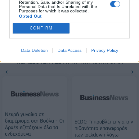
Retention, Sale, and/or Sharing of my
Personal Data that Is Unrelated with the
Purposes for which it was collected.
Opted Out
Alpha Bank: Για πρώτη φορά το Αρχαίο Θέατρο Επιδαύρου άνοιξε τις
πύλες του σε όλους
CONFIRM
Data Deletion
Data Access
Privacy Policy
ΠΕΡΙΣΣΌΤΕΡΑ ΣΕ ΑΥΤΉ ΤΗΝ ΚΑΤΗΓΟΡΊΑ
Νεκρή γυναίκα σε
διαμέρισμα στη Βούλα - Οι
ECDC: Τι προβλέπει για την
Αρχές εξετάζουν όλα τα
πιθανότητα επαναφοράς
ενδεχόμενα
των lockdown λόγω