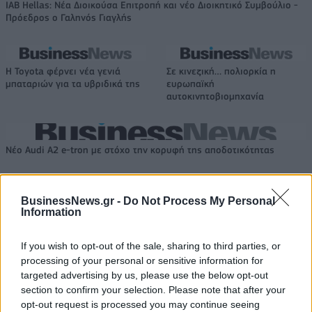
IAB Hellas: Νέα Διοικούσα Επιτροπή και νέο Διοικητικό Συμβούλιο -
Πρόεδρος ο Γαληνός Γιαγλής
Η Toyota φέρνει νέα γενιά
Σε κινεζική… πολιορκία η
μπαταριών για τα υβριδικά της
ευρωπαϊκή
αυτοκινητοβιομηχανία
Νέο Audi A2 e-tron με στόχο την κορυφή της αποδοτικότητας
BusinessNews.gr -
Do Not Process My Personal
Ευρωπαϊκό Κορασίδων: Άνετη
Γιαννακόπουλος: «Όταν σου
Information
νίκη της Ελλάδας στην
ρίχνουν μια πέτρα, τους
πρεμιέρα, 78-36 την Ιρλανδία
καταστρέφεις» (vid)
If you wish to opt-out of the sale, sharing to third parties, or
processing of your personal or sensitive information for
targeted advertising by us, please use the below opt-out
ΕΛΣΤΑΤ: Στο 3,4% υποχώρησε ο πληθωρισμός τον Ιούλιο
section to confirm your selection. Please note that after your
opt-out request is processed you may continue seeing