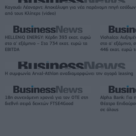
Καγουάι Λέοναρντ: Αποκάλυψη για νέα παράνομη πηγή εσόδων
από τους Κλίπερς (video)
HELLENiQ ENERGY: Κέρδη 393 εκατ. ευρώ
Viohalco: Αυξημέ
στο α' εξάμηνο – Στα 734 εκατ. ευρώ τα
στο α' εξάμηνο, σ
EBITDA
446 εκατ. ευρώ 
Η συμφωνία Arval-Athlon αναδιαμορφώνει την αγορά leasing
18η συνεχόμενη χρονιά για τον ΟΤΕ στη
Alpha Bank: Για 
διεθνή σειρά δεικτών FTSE4Good
Θέατρο Επιδαύρου
σε όλους