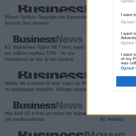
Opted 
I want t
Εθνική Παίδων: Πρεμιέρα στο Ευρωπαϊκό με αντίπαλο την
Opted 
Ισπανία (live stream)
I want 
Advertis
Opted 
Β.Σ. Καρούλιας: Τζίρος 98,7 εκατ. ευρώ
Metlen: Ρεκόρ EB
και αύξηση κερδών 57% - Τα νέα
στα 550 εκατ. ε
I want t
of my P
στοιχήματα σε low & non alcohol
εκατ. ευρώ
was col
Opted 
Media: Με ενίσχυση 8 εκατ. ευρώ σε 451 επιχειρήσεις ξεκίνησε
το πρόγραμμα στήριξης- Κάλυψη εισφορών ΕΔΟΕΑΠ
Νέο Audi A2 e-tron με στόχο την κορυφή
Η Chery επενδύει
της αποδοτικότητας
KG Mobility