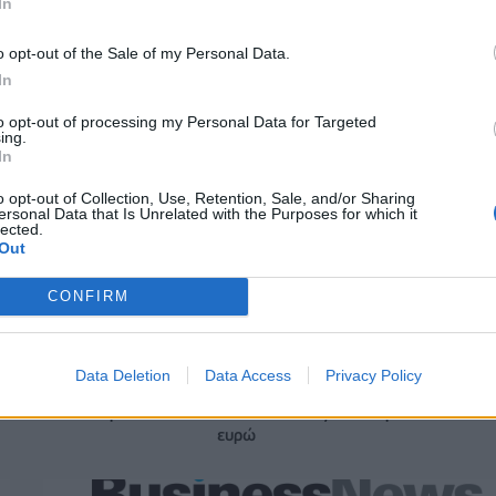
In
o opt-out of the Sale of my Personal Data.
Ευρωπαϊκό Κορασίδων: Τζάμπολ για την Εθνική στα Ιωάννι
In
κόντρα στην Ιρλανδία (live stream)
to opt-out of processing my Personal Data for Targeted
ing.
In
ITDA στο α' εξάμηνο,
Χρηματοδότηση 8 εκατ. ευρώ σε 843
υρώ – Καθαρά κέρδη 313
μέσα ενημέρωσης- Ξεκίνησε το πεντ
o opt-out of Collection, Use, Retention, Sale, and/or Sharing
ersonal Data that Is Unrelated with the Purposes for which it
πρόγραμμα ενίσχυσης του Τύπου
lected.
Out
CONFIRM
IAB Hellas: Νέα Διοικούσα Επιτροπή και νέο Διοικητικό Συμβ
- Πρόεδρος ο Γαληνός Γιαγλής
Data Deletion
Data Access
Privacy Policy
 75 εκατ. δολάρια στην
Το FIAT 500 Hybrid τώρα από 18.99
ευρώ