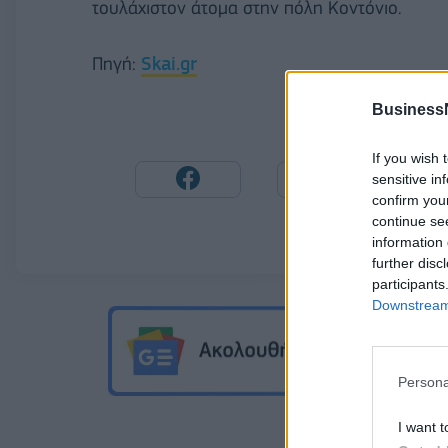
τουλάχιστον άτομα στην πόλη Κοντόνιο.
Πηγή:
Skai.gr
Business
If you wish 
sensitive in
confirm you
continue se
information 
further disc
participants
Downstream 
Persona
I want t