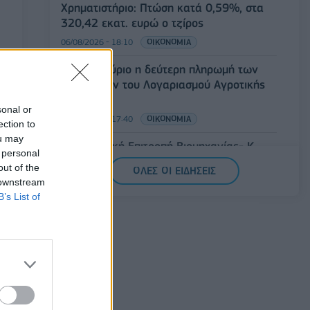
Χρηματιστήριο: Πτώση κατά 0,59%, στα
320,42 εκατ. ευρώ ο τζίρος
06/08/2026 - 18:10
ΟΙΚΟΝΟΜΙΑ
ΟΠΕΚΑ: Αύριο η δεύτερη πληρωμή των
δικαιούχων του Λογαριασμού Αγροτικής
Εστίας
sonal or
06/08/2026 - 17:40
ΟΙΚΟΝΟΜΙΑ
ection to
ou may
Κυβερνητική Επιτροπή Βιομηχανίας- Κ.
 personal
Μητσοτάκης: Στρατηγική προτεραιότητα η
out of the
ΟΛΕΣ ΟΙ ΕΙΔΗΣΕΙΣ
ενίσχυση της βιομηχανίας
 downstream
06/08/2026 - 17:18
ΠΟΛΙΤΙΚΗ
B’s List of