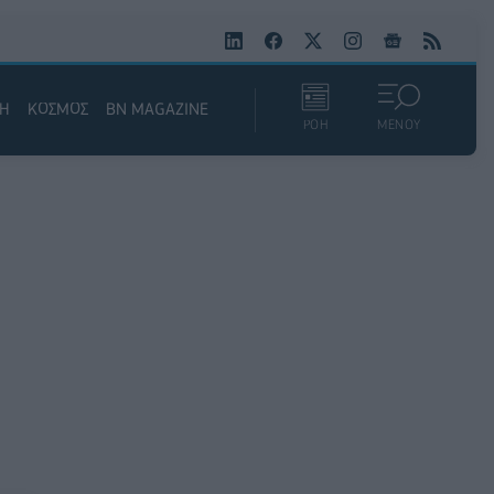
ΚΗ
ΚΟΣΜΟΣ
BN MAGAZINE
ΡΟΗ
ΜΕΝΟΥ