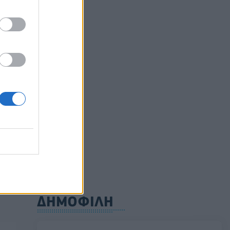
να
αετές
ούλιο
0
ΔΗΜΟΦΙΛΗ