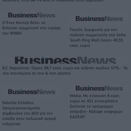
Νεάνιδες, ήττα 66-74 από τη Λιθουανία στην παράταση
Ο Ένες Καντέρ θέλει να
δηλώσει συμμετοχή στο ντραφτ
Fourlis: Συμφωνία για την
του WNBA!
πώληση συμμετοχής στο Sofia
South Ring Mall έναντι 49,35
εκατ. ευρώ
Β.Σ. Καρούλιας: Τζίρος 98,7 εκατ. ευρώ και αύξηση κερδών 57% - Τα
νέα στοιχήματα σε low & non alcohol
Media: Με ενίσχυση 8 εκατ.
ευρώ σε 451 επιχειρήσεις
Deloitte Ελλάδος:
ξεκίνησε το πρόγραμμα
Χρηματοοικονομικός
στήριξης- Κάλυψη εισφορών
σύμβουλος της ΔΕΗ για την
ΕΔΟΕΑΠ
είσοδο στην πολωνική αγορά
ενέργειας