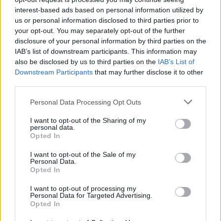
18η συνεχόμενη χρονιά για τον ΟΤΕ στη διεθνή σειρά δεικτών
interest-based ads based on personal information utilized by
FTSE4Good
us or personal information disclosed to third parties prior to
your opt-out. You may separately opt-out of the further
disclosure of your personal information by third parties on the
IAB’s list of downstream participants. This information may
Alpha Bank: Για πρώτη φορά το Αρχαίο Θέατρο Επιδαύρου άνοιξε τις
also be disclosed by us to third parties on the
IAB’s List of
πύλες του σε όλους
Downstream Participants
that may further disclose it to other
third parties.
Personal Data Processing Opt Outs
ΠΕΡΙΣΣΌΤΕΡΑ ΣΕ ΑΥΤΉ ΤΗΝ ΚΑΤΗΓΟΡΊΑ
I want to opt-out of the Sharing of my
personal data.
Opted In
I want to opt-out of the Sale of my
Personal Data.
Opted In
I want to opt-out of processing my
Πάτρα: Τρεις μαθητές οι
Personal Data for Targeted Advertising.
δράστες της επίθεσης με
ΣτΕ: «Μπλόκο» στην
Opted In
μολότοφ σε σχολείο
ανέγερση 9οροφου