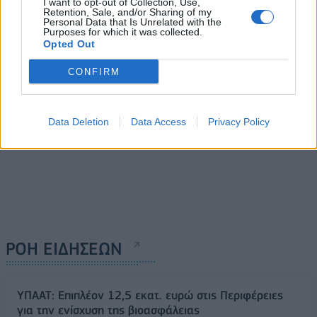
I want to opt-out of Collection, Use,
κτιρίου στην περιοχή
01/11/2019 - 16:11
Retention, Sale, and/or Sharing of my
Μακρυγιάννη
Personal Data that Is Unrelated with the
Purposes for which it was collected.
01/11/2019 - 15:33
Opted Out
CONFIRM
Data Deletion
Data Access
Privacy Policy
ΡΟΗ ΕΙΔΗΣΕΩΝ
ΥΠΑΑΤ: Επιπλέον 12,5 εκατ. ευρώ στις Περιφέρειες
για την ενίσχυση της βιοασφάλειας