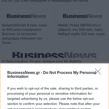
ΕΛΣΤΑΤ: Στο 3,4% υποχώρησε ο πληθωρισμός τον Ιούλιο
Χρηματοδότηση 8 εκατ. ευρώ
Metlen: Ρεκόρ EBITDA στο α'
σε 843 μέσα ενημέρωσης-
εξάμηνο, στα 550 εκατ. ευρώ –
Ξεκίνησε το πενταετές
Καθαρά κέρδη 313 εκατ. ευρώ
πρόγραμμα ενίσχυσης του
Τύπου
Η Chery επενδύει 75 εκατ. δολάρια στην KG Mobility
BusinessNews.gr -
Do Not Process My Personal
Information
Το FIAT 500 Hybrid τώρα από
Ατρόμητος και Novibet
18.990 ευρώ
συνεχίζουν μαζί: Ανανέωση της
If you wish to opt-out of the sale, sharing to third parties, or
συνεργασίας τους μέχρι το
2028
processing of your personal or sensitive information for
targeted advertising by us, please use the below opt-out
section to confirm your selection. Please note that after your
opt-out request is processed you may continue seeing