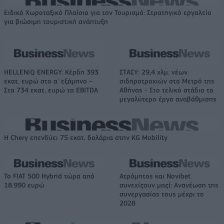
Ειδικό Χωροταξικό Πλαίσιο για τον Τουρισμό: Στρατηγικό εργαλείο
για βιώσιμη τουριστική ανάπτυξη
HELLENiQ ENERGY: Κέρδη 393
ΣΤΑΣΥ: 29,4 χλμ. νέων
εκατ. ευρώ στο α' εξάμηνο –
σιδηροτροχιών στο Μετρό της
Στα 734 εκατ. ευρώ τα EBITDA
Αθήνας - Στο τελικό στάδιο το
μεγαλύτερο έργο αναβάθμισης
Η Chery επενδύει 75 εκατ. δολάρια στην KG Mobility
Το FIAT 500 Hybrid τώρα από
Ατρόμητος και Novibet
18.990 ευρώ
συνεχίζουν μαζί: Ανανέωση της
συνεργασίας τους μέχρι το
2028