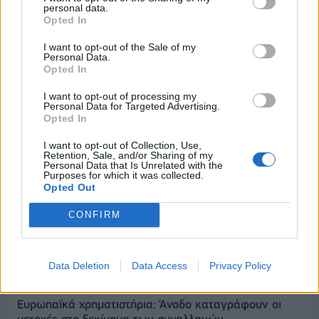
personal data.
Δείκτης Τιμών, με άνοδο 0,40%
Opted In
07/08/2026 - 13:07
ΟΙΚΟΝΟΜΙΑ
I want to opt-out of the Sale of my
ΕΛΣΤΑΤ: Στο 3,4% υποχώρησε ο πληθωρισμός τον
Personal Data.
Opted In
Ιούλιο
07/08/2026 - 12:46
ΟΙΚΟΝΟΜΙΑ
I want to opt-out of processing my
Personal Data for Targeted Advertising.
Εμπρησμός της Marfin: Προθεσμία έλαβε για την
Opted In
απολογία της η 46χρονη κατηγορούμενη
I want to opt-out of Collection, Use,
07/08/2026 - 12:27
ΕΛΛΑΔΑ
Retention, Sale, and/or Sharing of my
Personal Data that Is Unrelated with the
Purposes for which it was collected.
Η νέα σειρά foldables της Samsung διαθέσιμη στη
Opted Out
Vodafone
CONFIRM
07/08/2026 - 11:57
ΤΕΧΝΟΛΟΓΙΑ
Ατρόμητος και Novibet συνεχίζουν μαζί: Ανανέωση
της συνεργασίας τους μέχρι το 2028
Data Deletion
Data Access
Privacy Policy
07/08/2026 - 11:50
ΑΘΛΗΤΙΣΜΟΣ
Ευρωπαϊκά χρηματιστήρια: Άνοδο καταγράφουν οι