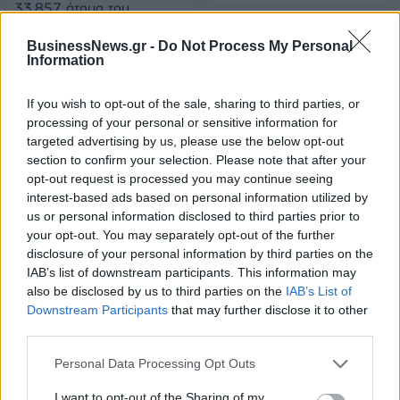
33.857 άτομα του
πληθυσμού πέρυσι σε
σχέση με το 2017
BusinessNews.gr -
Do Not Process My Personal
Information
01/11/2019 - 16:07
If you wish to opt-out of the sale, sharing to third parties, or
processing of your personal or sensitive information for
targeted advertising by us, please use the below opt-out
section to confirm your selection. Please note that after your
opt-out request is processed you may continue seeing
interest-based ads based on personal information utilized by
us or personal information disclosed to third parties prior to
your opt-out. You may separately opt-out of the further
disclosure of your personal information by third parties on the
IAB’s list of downstream participants. This information may
also be disclosed by us to third parties on the
IAB’s List of
Downstream Participants
that may further disclose it to other
third parties.
ΡΟΗ ΕΙΔΗΣΕΩΝ
Personal Data Processing Opt Outs
Χρηματιστήριο: Στις 2.618,95 μονάδες ο Γενικός
I want to opt-out of the Sharing of my