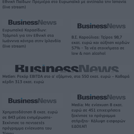
Εθνική Παίδων: Πρεμιέρα στο Ευρωπαϊκό με αντίπαλο την Ισπανία
(live stream)
Ευρωπαϊκό Κορασίδων:
Τζάμπολ για την Εθνική στα
Β.Σ. Καρούλιας: Τζίρος 98,7
Ιωάννινα κόντρα στην Ιρλανδία
εκατ. ευρώ και αύξηση κερδών
(live stream)
57% - Τα νέα στοιχήματα σε
low & non alcohol
Metlen: Ρεκόρ EBITDA στο α' εξάμηνο, στα 550 εκατ. ευρώ – Καθαρά
κέρδη 313 εκατ. ευρώ
Media: Με ενίσχυση 8 εκατ.
ευρώ σε 451 επιχειρήσεις
Χρηματοδότηση 8 εκατ. ευρώ
ξεκίνησε το πρόγραμμα
σε 843 μέσα ενημέρωσης-
στήριξης- Κάλυψη εισφορών
Ξεκίνησε το πενταετές
ΕΔΟΕΑΠ
πρόγραμμα ενίσχυσης του
Τύπου