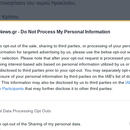
επιχειρήσεις του νομού Ηρακλείου,
 Κρήτης.
ν συλλογικών διαπραγματεύσεων τον Αύγουστο του
News.gr -
Do Not Process My Personal Information
 συλλογικές συμβάσεις εργασίας σ
ε 15 κλάδους της
to opt-out of the sale, sharing to third parties, or processing of your per
περισσότερους από 220.000 εργαζόμενους.
formation for targeted advertising by us, please use the below opt-out s
r selection. Please note that after your opt-out request is processed y
eing interest-based ads based on personal information utilized by us or
disclosed to third parties prior to your opt-out. You may separately opt-
losure of your personal information by third parties on the IAB’s list of
. This information may also be disclosed by us to third parties on the
IA
Participants
that may further disclose it to other third parties.
l Data Processing Opt Outs
o opt-out of the Sharing of my personal data.