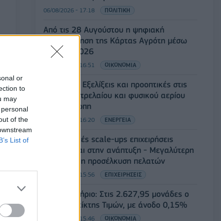
06/08/2026 - 17:18
ΠΟΛΙΤΙΚΗ
Από τις 28 Αυγούστου η ψηφιακή
ενεργοποίηση της Κάρτας Αγρότη μέσω
της ΕΑΕ 2026
06/08/2026 - 16:51
ΟΙΚΟΝΟΜΙΑ
sonal or
Eurobank: Εξελίξεις και προοπτικές στις
ection to
αγορές πετρελαίου και φυσικού αερίου
ou may
στην Ευρώπη
 personal
out of the
06/08/2026 - 16:20
ΕΝΕΡΓΕΙΑ
 downstream
Οι ελληνικές scale-ups επιχειρήσεις
B’s List of
στρέφονται στην ανάπτυξη - Μεγαλύτερη
πρόκληση η προσέλκυση πελατών
06/08/2026 - 15:56
ΕΠΙΧΕΙΡΗΣΕΙΣ
Χρηματιστήριο: Στις 2.627,95 μονάδες ο
Γενικός Δείκτης Τιμών, με άνοδο 0,15%
06/08/2026 - 15:46
ΟΙΚΟΝΟΜΙΑ