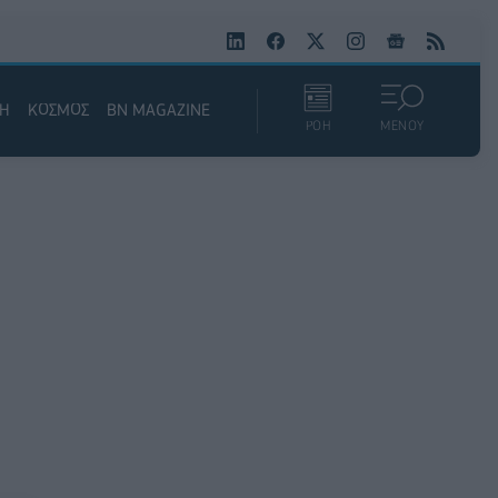
ΚΗ
ΚΟΣΜΟΣ
BN MAGAZINE
ΡΟΗ
ΜΕΝΟΥ