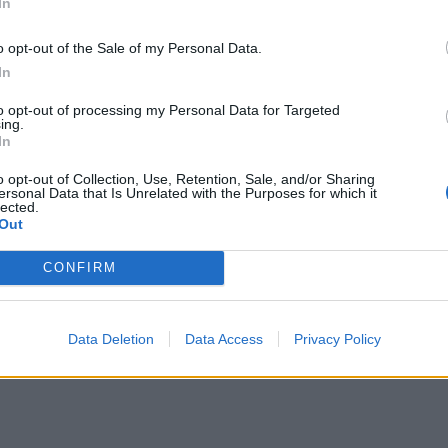
In
o opt-out of the Sale of my Personal Data.
εργαζομένων, μέσω της ευρείας κάλυψης της
In
αποτελεί κεντρική στόχευση του Υπουργείου
to opt-out of processing my Personal Data for Targeted
ing.
In
ες τις εν ισχύ συλλογικες συμβάσεις εργασίας και
o opt-out of Collection, Use, Retention, Sale, and/or Sharing
τωθεί εάν πληρούνται οι προϋποθέσεις για την
ersonal Data that Is Unrelated with the Purposes for which it
lected.
Out
CONFIRM
Data Deletion
Data Access
Privacy Policy