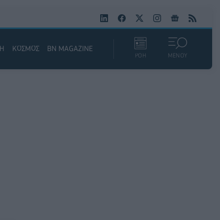
ΚΗ
ΚΟΣΜΟΣ
BN MAGAZINE
ΡΟΗ
ΜΕΝΟΥ