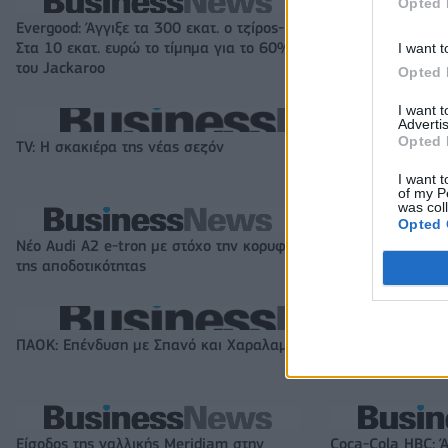
Opted 
Evergood: Άγγιξε τα 300 εκατ. ο τζίρος-
Όμιλος AKTOR: Ε
Στα 10 εκατ. ευρώ το τίμημα για το 60%
ΗΛΕΚΤΩΡ και THA
I want t
του Jackaroo
συνεργασία με τη
Opted 
I want 
Advertis
Opted 
TV: Η σκακιέρα της νέας σεζόν
I want t
of my P
was col
Opted 
Νέο Audi A2 e-tron με στόχο την κορυφή
Η Chery επενδύει
της αποδοτικότητας
KG Mobility
ΠΑΟΚ: Επένδυση με Σπανό και Χαραλαμπίδη
Είσοδος της γαλλικής Meridiam στην
Coca-Cola HBC: 