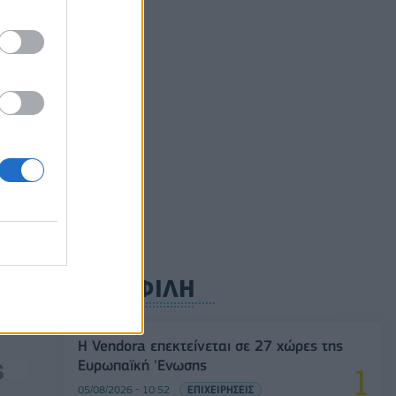
νο
 1,2
ούλιο
0
ΔΗΜΟΦΙΛΗ
μμα
Η Vendora επεκτείνεται σε 27 χώρες της
Ευρωπαϊκή 'Ενωσης
05/08/2026 - 10:52
ΕΠΙΧΕΙΡΗΣΕΙΣ