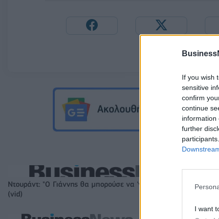
Business
If you wish 
sensitive in
confirm you
continue se
information 
further disc
participants
Downstream 
Ντουράντ: "Ο Γιάννης θα μπορούσε να 'ναι ο κορυφαίος όλων"!
Persona
(vid)
I want t