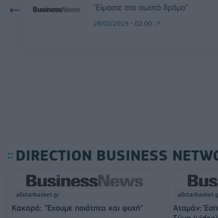
"Είμαστε στο σωστό δρόμο"
28/02/2019 - 02:00
DIRECTION BUSINESS NETW
allstarbasket.gr
allstarbasket.
Κακαρά: "Έχουμε ποιότητα και ψυχή"
Αταμάν: Έσπ
Σύμη (video)