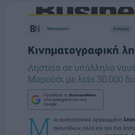
Newsroom
ΕΛΛΑΔΑ
Κινηματογραφική λη
Ληστεία σε υπάλληλο ναυτ
Μαρούσι με λεία 30.000 δο
Πρόσθεσε το
BusinessNews
στα αγαπημένα σου στη
Google
Μ
ια αριστοτεχνικά οργανωμένη
ληστ
σκουπιδιών, αλλά και τον ένα λησ