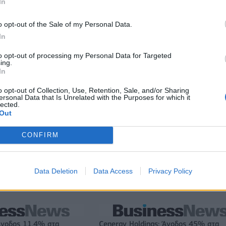
In
ξαγοράζει το 75% των
ΔΕΗ: Ισχυρή ανάπτυξη στο α΄ εξάμη
LIS – Στρατηγική
2026 με προσαρμοσμένο EBITDA στα
o opt-out of the Sale of my Personal Data.
 Motor Oil
δισ. ευρώ
In
to opt-out of processing my Personal Data for Targeted
ing.
In
IAB Hellas: Νέα Διοικούσα Επιτροπή και νέο Διοικητικό Συμβ
- Πρόεδρος ο Γαληνός Γιαγλής
o opt-out of Collection, Use, Retention, Sale, and/or Sharing
ersonal Data that Is Unrelated with the Purposes for which it
lected.
Out
 75 εκατ. δολάρια στην
Το FIAT 500 Hybrid τώρα από 18.99
ευρώ
CONFIRM
Data Deletion
Data Access
Privacy Policy
Εθνική: Στο T-Center ο αγώνας με την Ισπανία - Το πρόγρα
των φιλικών
Άνοδος 11,4% στα
Cenergy Holdings: Άνοδος 45% στα