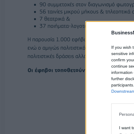
90 συμμετοχές στον διαγωνισμό φωτογρα
56 ταινίες μικρού μήκους & τηλεοπτικά 
7 θεατρικά &
37 ποιήματα-λογοτεχνήματα.
Business
Η παρουσία 1.000 εφήβων από όλη την Ελλά
ενώ ο αμιγώς πολιτιστικός χαρακτήρας της δρ
If you wish 
sensitive in
πολιτιστικές δράσεις αλλάζουν τον χαρακτήρα 
confirm you
continue se
Οι έφηβοι τοποθετούνται για το μετανασ
information 
further disc
participants
Downstream 
Persona
I want t