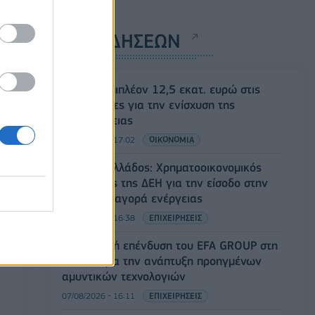
ΡΟΗ ΕΙΔΗΣΕΩΝ
ΥΠΑΑΤ: Επιπλέον 12,5 εκατ. ευρώ στις
Περιφέρειες για την ενίσχυση της
βιοασφάλειας
07/08/2026 - 17:02
ΟΙΚΟΝΟΜΙΑ
Deloitte Ελλάδος: Χρηματοοικονομικός
σύμβουλος της ΔΕΗ για την είσοδο στην
πολωνική αγορά ενέργειας
07/08/2026 - 16:38
ΕΠΙΧΕΙΡΗΣΕΙΣ
Στρατηγική επένδυση του EFA GROUP στη
Fractal για την ανάπτυξη προηγμένων
αμυντικών τεχνολογιών
07/08/2026 - 16:11
ΕΠΙΧΕΙΡΗΣΕΙΣ