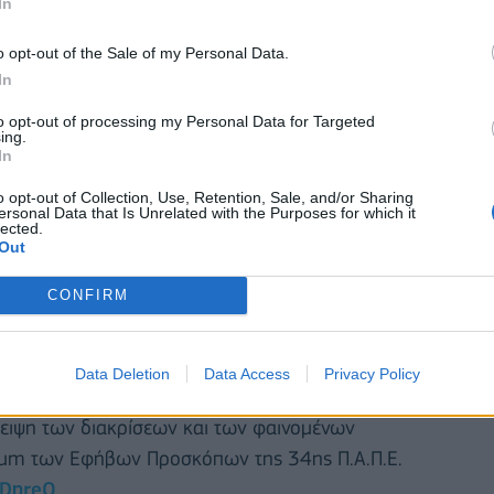
In
o opt-out of the Sale of my Personal Data.
In
to opt-out of processing my Personal Data for Targeted
ing.
τική διαδικασία στην οποία συμμετέχουν Πρόσκοποι
In
 αναδείξουν τα θέματα που απασχολούν και
o opt-out of Collection, Use, Retention, Sale, and/or Sharing
ς αποφασίζουν μόνοι τους το θέμα που θα
ersonal Data that Is Unrelated with the Purposes for which it
lected.
ση από ενηλίκους. Στο τέλος καταλήγουν από
Out
 οποία παρουσιάζεται σε όλους τους εφήβους
CONFIRM
υρύτερο κοινό που παρακολουθεί την εκδήλωση. Το
ο θέμα που έχει σχεδόν ξεχαστεί από την κοινωνία.
αι ένα πρόβλημα στο οποίο η πολιτεία και η
Data Deletion
Data Access
Privacy Policy
Και οι νέοι το βλέπουν αυτό! Ενδιαφέρονται και
λειψη των διακρίσεων και των φαινομένων
orum των Εφήβων Προσκόπων της 34ης Π.Α.Π.Ε.
2qDpreQ
.