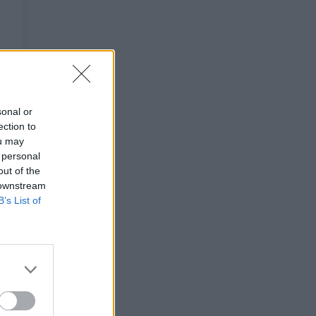
sonal or
ection to
ou may
 personal
out of the
 downstream
B’s List of