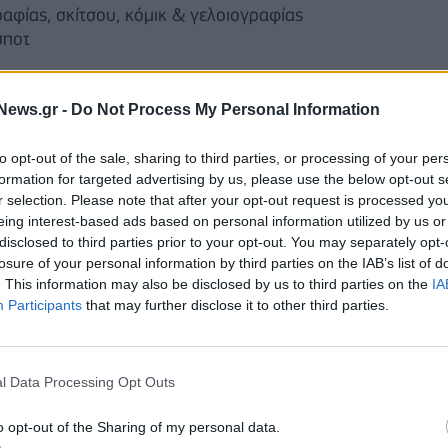
φίας, σκίτσου, κόμικ & γελοιογραφίας
σποτ
News.gr -
Do Not Process My Personal Information
δα έδωσε μοναδικό χρώμα στην πόλη της Ελευσίνας
άσης ανάδειξε τους τρόπους με τους οποίους οι
to opt-out of the sale, sharing to third parties, or processing of your per
formation for targeted advertising by us, please use the below opt-out s
και τις συνήθειες μιας πόλης.
r selection. Please note that after your opt-out request is processed y
eing interest-based ads based on personal information utilized by us or
τευτικό και το προσφυγικό
disclosed to third parties prior to your opt-out. You may separately opt-
losure of your personal information by third parties on the IAB’s list of
. This information may also be disclosed by us to third parties on the
IA
Participants
that may further disclose it to other third parties.
l Data Processing Opt Outs
o opt-out of the Sharing of my personal data.