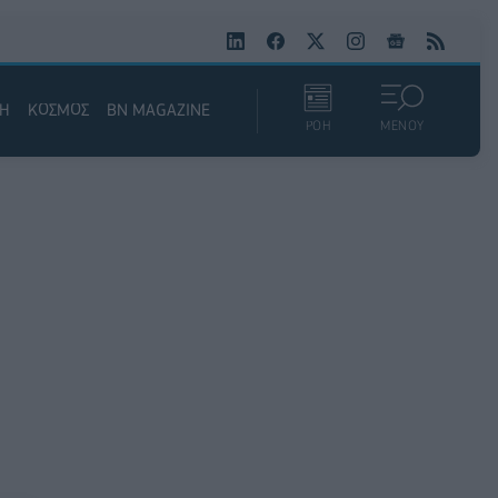
ΚΗ
ΚΟΣΜΟΣ
BN MAGAZINE
ΡΟΗ
ΜΕΝΟΥ