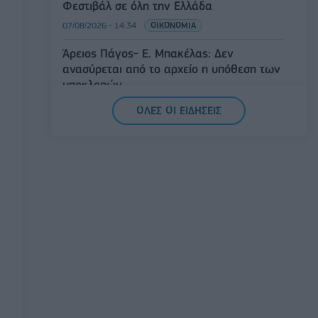
Φεστιβάλ σε όλη την Ελλάδα
07/08/2026 - 14:34
ΟΙΚΟΝΟΜΙΑ
Άρειος Πάγος- Ε. Μπακέλας: Δεν
ανασύρεται από το αρχείο η υπόθεση των
υποκλοπών
07/08/2026 - 14:11
ΕΛΛΑΔΑ
ΟΛΕΣ ΟΙ ΕΙΔΗΣΕΙΣ
Σαουδική Αραβία, Τουρκία και Πακιστάν
υπογράφουν κοινή αμυντική συμφωνία
07/08/2026 - 13:47
ΚΟΣΜΟΣ