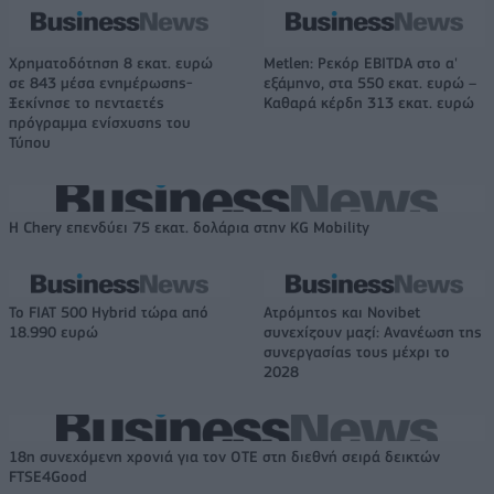
Χρηματοδότηση 8 εκατ. ευρώ
Metlen: Ρεκόρ EBITDA στο α'
σε 843 μέσα ενημέρωσης-
εξάμηνο, στα 550 εκατ. ευρώ –
Ξεκίνησε το πενταετές
Καθαρά κέρδη 313 εκατ. ευρώ
πρόγραμμα ενίσχυσης του
Τύπου
Η Chery επενδύει 75 εκατ. δολάρια στην KG Mobility
Το FIAT 500 Hybrid τώρα από
Ατρόμητος και Novibet
18.990 ευρώ
συνεχίζουν μαζί: Ανανέωση της
συνεργασίας τους μέχρι το
2028
18η συνεχόμενη χρονιά για τον ΟΤΕ στη διεθνή σειρά δεικτών
FTSE4Good