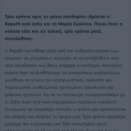
Τρία χρόνια πριν, εν μέσω πανδημίας ιδρύεται η
Repath από εσάς και τη Μαρία Σκούντα. Ποιος ήταν ο
στόχος τότε και αν τελικά, τρία χρόνια μετά,
επιτεύχθηκε;
Η Repath γεννήθηκε μέσα από την αυξημένη ανάγκη των
εταιριών να μπορέσουν ταχύτατα να ανταπεξέλθουν στις
νέες προκλήσεις που βίαια επέφερε η πανδημία. Απώτερος
στόχος ήταν να βοηθήσουμε τις επιχειρήσεις ανεξαρτήτως
μεγέθους να γίνουν πιο ανταγωνιστικές, ευέλικτες και
παραγωγικές υιοθετώντας προηγμένες τεχνολογίες και
ψηφιακά εργαλεία. Για να το πετύχουμε, συνεργαστήκαμε με
το Zoho, έναν από τους κορυφαίους παρόχους (vendors)
λογισμικού σε παγκόσμιο επίπεδο ο οποίος μας εμπιστεύτηκε
και στήριξε και στηρίζει το όραμα μας. Τρία χρόνια αργότερα
μετράμε στο ενεργητικό μας 300 επιτυχημένα έργα