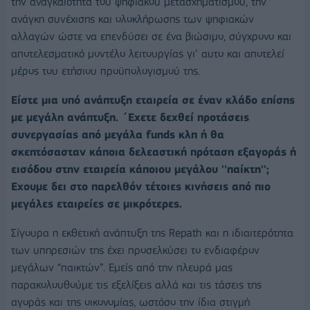
την αναγκαιότητα του ψηφιακού μετασχηματισμού, την
ανάγκη συνέχισης και ολοκλήρωσης των ψηφιακών
αλλαγών ώστε να επενδύσει σε ένα βιώσιμο, σύγχρονο και
αποτελεσματικό μοντέλο λειτουργίας γι’ αυτο και αποτελεί
μέρος του ετήσιου προϋπολογισμού της.
Είστε μια υπό ανάπτυξη εταιρεία σε έναν κλάδο επίσης
με μεγάλη ανάπτυξη. ΄Εχετε δεχθεί προτάσεις
συνεργασίας από μεγάλα funds κλπ ή θα
σκεπτόσασταν κάποια δελεαστική πρόταση εξαγοράς ή
εισόδου στην εταιρεία κάποιου μεγάλου ''παίκτη'';
Εχουμε δει στο παρελθόν τέτοιες κινήσεις από πιο
μεγάλες εταιρείες σε μικρότερες.
Σίγουρα η εκθετική ανάπτυξη της Repath και η ιδιαιτερότητα
των υπηρεσιών της έχει προσελκύσει το ενδιαφέρον
μεγάλων “παικτών”. Εμείς από την πλευρά μας
παρακολουθούμε τις εξελίξεις αλλά και τις τάσεις της
αγοράς και της οικονομίας, ωστόσο την ίδια στιγμή