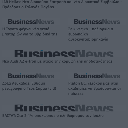
IAB Hellas: Νέα Διοικούσα Επιτροπή και νέο Διοικητικό Συμβούλιο -
Πρόεδρος ο Γαληνός Γιαγλής
Η Toyota φέρνει νέα γενιά
Σε κινεζική… πολιορκία η
μπαταριών για τα υβριδικά της
ευρωπαϊκή
αυτοκινητοβιομηχανία
Νέο Audi A2 e-tron με στόχο την κορυφή της αποδοτικότητας
Δόξα Λευκάδας: Έβδομη
Platon BC: «Στόχος μας στις
μεταγραφή ο Τζος Σάρμα (vid)
ακαδημίες να εξελίσσονται οι
παίκτες»
ΕΛΣΤΑΤ: Στο 3,4% υποχώρησε ο πληθωρισμός τον Ιούλιο