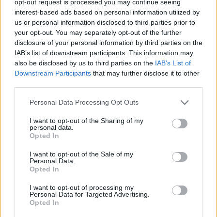
opt-out request is processed you may continue seeing
τα τελευταία χρόνια. Στόχος μας για το 2024 είναι να
interest-based ads based on personal information utilized by
παρέχουμε τις συγκεκριμένες λύσεις σε μεγαλύτερη κλίμακα
us or personal information disclosed to third parties prior to
your opt-out. You may separately opt-out of the further
δημιουργώντας λύσεις “Software as a Service”. Μια απο
disclosure of your personal information by third parties on the
αυτές τις λύσεις είναι και το νέο μας προϊόν με το όνομα
IAB’s list of downstream participants. This information may
“Shield” το οποίο στην ουσία απελευθερωνει κάθε
also be disclosed by us to third parties on the
IAB’s List of
περιορισμό των cloud εφαρμογών, βελτιώνει σε σημαντικό
Downstream Participants
that may further disclose it to other
βαθμό την ταχύτητα στη σύνδεση διαφορετικών
third parties.
συστημάτων μειώνοντας παράλληλα προβλήματα
Personal Data Processing Opt Outs
συνδεσιμότητας ως απόρροια ύπαρξης διαφορετικών
πρωτοκόλλων και format δεδομένων.
I want to opt-out of the Sharing of my
personal data.
Opted In
I want to opt-out of the Sale of my
Personal Data.
Opted In
ΜΑΝΟΛΗΣ ΛΑΜΠΟΒΑΣ
REPATH
CEO
I want to opt-out of processing my
Personal Data for Targeted Advertising.
ΤΕΧΝΟΛΟΓΙΑ
Opted In
ΨΗΦΙΑΚΟΣ ΜΕΤΑΣΧΗΜΑΤΙΣΜΟΣ