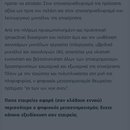
πρεπει να εστιάσει: Στον επαναπροσδιορισμό της πρότασης
αξίας ως προς τον πελάτη και στον επαναπροσδιορισμό του
λειτουργικού μοντέλου της επιχείρησης
Από την πλήρως προσωποποιημένη και προληπτική
(proactive) διαχείριση του πελάτη έως και την υιοθέτηση
καινοτόμων μοντέλων εργασίας (τηλεργασία, υβριδικό
μοντέλο) και τεχνολογιών (AI), απαιτείται μια ολιστική
ενοποίηση και βελτιστοποίηση όλων των επιχειρηματικών
δραστηριοτήτων εσωτερικά και εξωτερικά της επιχείρησης.
Πλέον με την ταχύτητα και πολυπλοκότητα στη ροή της
πληροφορίας, ο ψηφιακός μετασχηματισμός θεωρείται
πράγματι “εκ των ων ουκ ανευ”.
Ποιες εταιρείες αφορά (σαν κλάδους εννοώ)
περισσότερο ο ψηφιακός μετασχηματισμός; Εχετε
κάποια εξειδίκευση σαν εταιρεία;