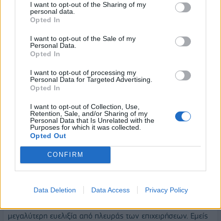
πολλούς τρόπους. Σίγουρα έχουν επωφεληθεί ο κλάδος της
I want to opt-out of the Sharing of my
personal data.
τεχνολογίας, αλλά και αθτός των υποδομών. Επίσης,
Opted In
δευτερογενώς βοηθήθηκαν και ο τουρισμός και η εστίαση,
γιατί τα χρήματα από το Ταμείο Ανάκαμψης, δεν βγήκαν
I want to opt-out of the Sale of my
Personal Data.
εκτός Ελλάδος, ξοδεύτηκαν στην χώρα. Λένε πολλοί
Opted In
‘’παίρνουν τα χρήματα πέντε μεγάλοι’’, αυτά τα χρήματα,
I want to opt-out of processing my
όμως, αυτοί που παίρνουν, τα δίνουν, τα καταναλώνουν. Δεν
Personal Data for Targeted Advertising.
τα παίρνουν και φεύγουν. Είναι δηλαδή μια αλυσίδα
Opted In
επιχειρήσεων που έχουν βοηθηθεί. Η μικρομεσαία
I want to opt-out of Collection, Use,
επιχείρηση, ίσως ακόμα, δεν έχει βοηθηθεί αρκετά λόγω και
Retention, Sale, and/or Sharing of my
Personal Data that Is Unrelated with the
των απαιτήσεων που υπάρχουν από πλευράς
Purposes for which it was collected.
Opted Out
προγράμματος.
CONFIRM
Θεωρείτε ότι θα προλάβει να απορροφηθεί το σύνολο
των χρημάτων;
Data Deletion
Data Access
Privacy Policy
Εχουμε τις αμφιβολίες μας, αν θα απορροφηθεί σωστά και
στην ώρα του. Είναι στενά τα περιθώρια. Χρειάζεται
μεγαλύτερη ευελιξία από πλευράς των επιχειρήσεων. Εμείς