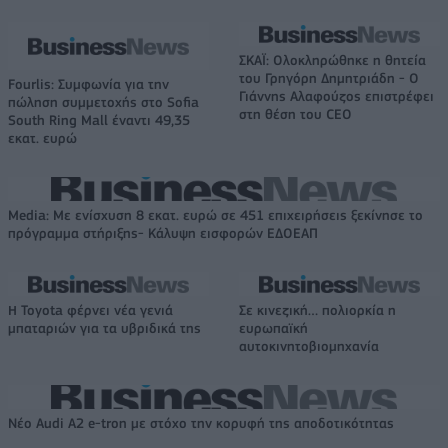
ΣΚΑΪ: Ολοκληρώθηκε η θητεία
του Γρηγόρη Δημητριάδη - Ο
Fourlis: Συμφωνία για την
Γιάννης Αλαφούζος επιστρέφει
πώληση συμμετοχής στο Sofia
στη θέση του CEO
South Ring Mall έναντι 49,35
εκατ. ευρώ
Media: Με ενίσχυση 8 εκατ. ευρώ σε 451 επιχειρήσεις ξεκίνησε το
πρόγραμμα στήριξης- Κάλυψη εισφορών ΕΔΟΕΑΠ
Η Toyota φέρνει νέα γενιά
Σε κινεζική… πολιορκία η
μπαταριών για τα υβριδικά της
ευρωπαϊκή
αυτοκινητοβιομηχανία
Νέο Audi A2 e-tron με στόχο την κορυφή της αποδοτικότητας