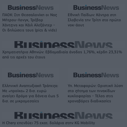
ΠΑΟΚ: Στη Θεσσαλονίκη οι Ναζ
Εθνική Παίδων: Κόντρα στη
Μήτρου-Λονγκ, Τρέβορ
Σλοβενία την Τρίτη στο πρώτο
Χάντζινς και Κάιλ Αλεξάντερ -
νοκ-άουτ
Οι δηλώσεις τους (pics & vids)
Χρηματιστήριο Αθηνών: Εβδομαδιαία άνοδος 1,76%, κέρδη 23,31%
από τις αρχές του έτους
Ελληνική Αναπτυξιακή Τράπεζα:
Υπ. Μεταφορών: Οριστική λύση
Με «προίκα» 2 δισ. ευρώ
στο ζήτημα των πινακίδων
ανοίγει δρόμο για δάνεια έως 5
κυκλοφορίας - Τέλος στις
δισ. σε μικρομεσαίες
χρονοβόρες διαδικασίες
Η Chery επενδύει 75 εκατ. δολάρια στην KG Mobility