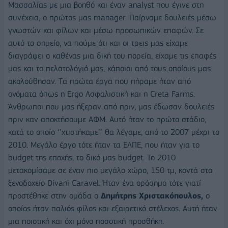
Μασσαλίας με μια βοηθό και έναν analyst που έγινε στη
συνέχεια, ο πρώτος μας manager. Παίρναμε δουλειές μέσω
γνωστών και φίλων και μέσω προσωπικών επαφών. Σε
αυτό το σημείο, να πούμε ότι και οι τρεις μας είχαμε
διαγράψει ο καθένας μια δική του πορεία, είχαμε τις επαφές
μας και το πελατολόγιό μας, κάποιοι από τους οποίους μας
ακολούθησαν. Tα πρώτα έργα που πήραμε ήταν από
ονόματα όπως η Ergo Aσφαλιστική και η Creta Farms.
Άνθρωποι που μας ήξεραν από πριν, μας έδωσαν δουλειές
πριν καν αποκτήσουμε ΑΦΜ. Αυτό ήταν το πρώτο στάδιο,
κατά το οποίο ‘’χτιστήκαμε’’ θα λέγαμε, από το 2007 μέχρι το
2010. Μεγάλο έργο τότε ήταν τα ΕΛΠΕ, που ήταν για το
budget της εποχής, το δικό μας budget. Το 2010
μετακομίσαμε σε έναν πιο μεγάλο χώρο, 150 τμ, κοντά στο
ξενοδοχείο Divani Caravel. Ήταν ένα ορόσημο τότε γιατί
προστέθηκε στην ομάδα ο
Δημήτρης Χριστακόπουλος,
ο
οποίος ήταν παλιός φίλος και εξαιρετικό στέλεχος. Αυτή ήταν
μια ποιοτική και όχι μόνο ποσοτική προσθήκη.