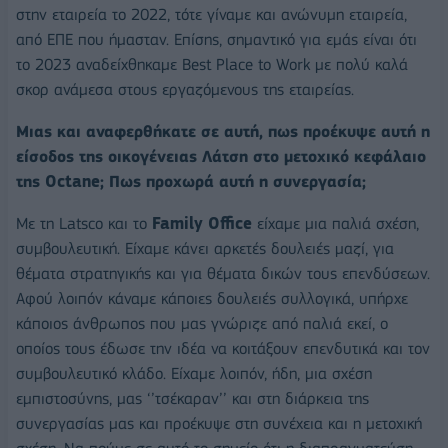
στην εταιρεία το 2022, τότε γίναμε και ανώνυμη εταιρεία,
από ΕΠΕ που ήμασταν. Επίσης, σημαντικό για εμάς είναι ότι
το 2023 αναδείχθηκαμε Best Place to Work με πολύ καλά
σκορ ανάμεσα στους εργαζόμενους της εταιρείας.
Μιας και αναφερθήκατε σε αυτή, πως προέκυψε αυτή η
είσοδος της οικογένειας Λάτση στο μετοχικό κεφάλαιο
της Octane; Πως προχωρά αυτή η συνεργασία;
Με τη Latsco και το
Family Office
είχαμε μια παλιά σχέση,
συμβουλευτική. Είχαμε κάνει αρκετές δουλειές μαζί, για
θέματα στρατηγικής και για θέματα δικών τους επενδύσεων.
Αφού λοιπόν κάναμε κάποιες δουλειές συλλογικά, υπήρχε
κάποιος άνθρωπος που μας γνώριζε από παλιά εκεί, ο
οποίος τους έδωσε την ιδέα να κοιτάξουν επενδυτικά και τον
συμβουλευτικό κλάδο. Είχαμε λοιπόν, ήδη, μια σχέση
εμπιστοσύνης, μας ‘’τσέκαραν’’ και στη διάρκεια της
συνεργασίας μας και προέκυψε στη συνέχεια και η μετοχική