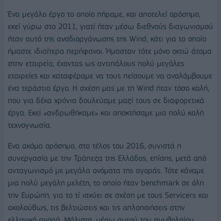
Ένα μεγάλο έργο το οποίο πήραμε, και αποτελεί ορόσημο,
εκεί γύρω στο 2011, γιατί ήταν μέσω διεθνούς διαγωνισμού
ήταν αυτό της αναδιοργάνωσης της Wind, κάτι για το οποίο
ήμαστε ιδιαίτερα περήφανοι. Ήμασταν τότε μόνο οκτώ άτομα
στην εταιρεία, έχοντας ως αντιπάλους πολύ μεγάλες
εταιρείες και καταφέραμε να τους πείσουμε να αναλάμβουμε
ένα τεράστιο έργο. Η σχέση μας με τη Wind ήταν τόσο καλή,
που για δέκα χρόνια δουλεύαμε μαζί τους σε διαφορετικά
έργα. Εκεί «ανδρωθήκαμε» και αποκτήσαμε μια πολύ καλή
τεχνογνωσία.
Ενα ακόμα ορόσημο, στο τέλος του 2016, συνιστά η
συνεργασία με την Τράπεζα της Ελλάδος, επίσης, μετά από
ανταγωνισμό με μεγάλα ονόματα της αγοράς. Τότε κάναμε
μια πολύ μεγάλη μελέτη, το οποίο ήταν benchmark σε όλη
την Ευρώπη, για το τί ισχύει σε σχέση με τους Servicers και
ακολούθως, τις βελτιώσεις και τις απλοποιήσεις στην
ελληνική αγορά. Μάλιστα, μέσω αυτού του συμβολαίου,