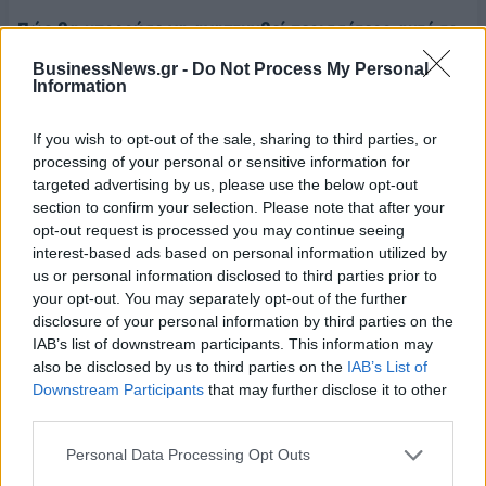
Πώς θα μπορούσε να αναπτυχθεί περισσότερο αυτό το
καλό κλίμα; Ποιά είναι τα σημεία τριβής, ακόμα, θα
BusinessNews.gr -
Do Not Process My Personal
μπορούσαμε να πούμε;
Information
Υπάρχει ακόμα γραφειοκρατική δυσκολία, παρότι υπάρχει
If you wish to opt-out of the sale, sharing to third parties, or
τεράστια βελτίωση, έχουν γίνει μεγάλα άλματα. Σίγουρα την
processing of your personal or sensitive information for
τελευταία τετραετία, και δεν έχει αυτή η δήλωση πολιτική
targeted advertising by us, please use the below opt-out
section to confirm your selection. Please note that after your
χροιά, η σχέση της επιχείρησης με το κράτος έχει βελτιωθεί
opt-out request is processed you may continue seeing
άρδην και αυτό φαίνεται από απλά πράγματα όπως το
interest-based ads based on personal information utilized by
ποινικό μητρώο, τις υπεύθυνες δηλώσεις, το ενιαίο
us or personal information disclosed to third parties prior to
πιστοποιητικό, τα οποία γλιτώνουν και χρόνο και πολλά
your opt-out. You may separately opt-out of the further
χρήματα. Γίνονται πλέον βήματα, γίνονται έξυπνα βήματα.
disclosure of your personal information by third parties on the
IAB’s list of downstream participants. This information may
Από το Ταμείο Ανάκαμψης τελικά είχαμε θετικό
also be disclosed by us to third parties on the
IAB’s List of
feedback ως ελληνική επιχειρηματικότητα; Ποιους
Downstream Participants
that may further disclose it to other
third parties.
κλάδους βοήθησε;
Personal Data Processing Opt Outs
Το Ταμείο Ανάκαμψης έχει βοηθήσει την οικονομία με