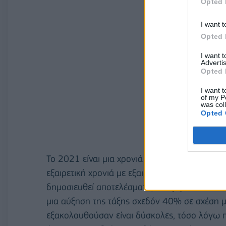
Opted 
I want t
Opted 
I want 
Advertis
Opted 
I want t
of my P
was col
Opted 
To 2021 είναι μια χρονιά ορόσημο για την
Co
εξαιρετική χρονιά με εξαιρετικά αποτελέσματα.
δημοσιευθεί αποτελέσματα, αναφέρουν ότι η χρ
μια αύξηση της τάξης σχεδόν 40% σε σχέση μ
εξακολουθούσαν είναι δύσκολες, τόσο λόγω π