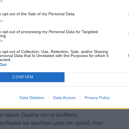
In
o opt-out of the Sale of my Personal Data.
In
to opt-out of processing my Personal Data for Targeted
ing.
In
o opt-out of Collection, Use, Retention, Sale, and/or Sharing
ersonal Data that Is Unrelated with the Purposes for which it
lected.
Out
CONFIRM
smos Aluminium.
Για την ακρίβεια ήταν μια
Data Deletion
Data Access
Privacy Policy
 Οι πρώτες ενδείξεις, γιατί ακόμα δεν έχουν
ονιά έχει κλείσει με 158 εκατ. τζίρο που σημαίνει
ε πέρυσι. Παρόλο που οι συνθήκες
ανδημίας και αργότερα μέσα στη χρονιά, όταν