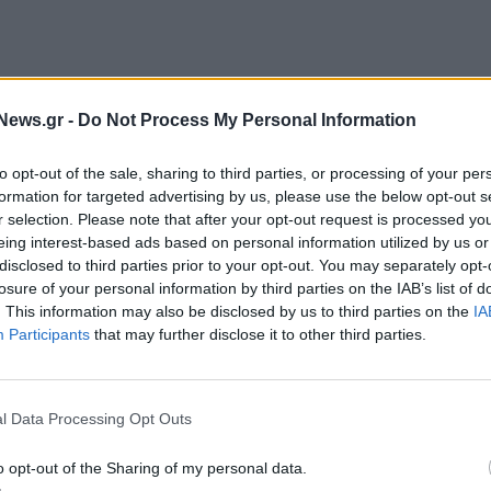
News.gr -
Do Not Process My Personal Information
καλοκαίρι συμπληρώνει 14 χρόνια λειτουργίας,
to opt-out of the sale, sharing to third parties, or processing of your per
ssNews.gr όλο το παρασκήνιο της συμφωνίας,
formation for targeted advertising by us, please use the below opt-out s
r selection. Please note that after your opt-out request is processed y
εποχή για τις δύο εταιρείες.
eing interest-based ads based on personal information utilized by us or
disclosed to third parties prior to your opt-out. You may separately opt-
ξη και μεγάλωμα της επιχείρησης και ακόμα
losure of your personal information by third parties on the IAB’s list of
ική έννοια που έχει η λέξη ‘’απορρόφηση’’ στην
. This information may also be disclosed by us to third parties on the
IA
Participants
that may further disclose it to other third parties.
uminium, δεδομένου ότι υπήρχαν ακόμα
l Data Processing Opt Outs
νώ ξεκινούσαν και τα ζητήματα με τα αυξημένα
o opt-out of the Sharing of my personal data.