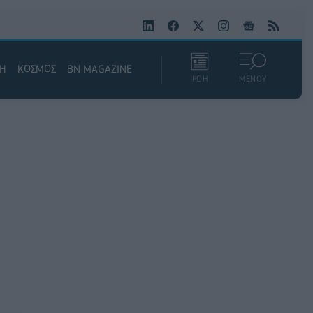
ΚΗ
ΚΟΣΜΟΣ
BN MAGAZINE
ΡΟΗ
ΜΕΝΟΥ