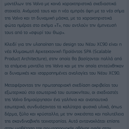
μοντέλων της Volvo με κοινά χαρακτηριστικά σχεδιαστικά
στοιχεία. Ανάμεσά τους και η νέα εμπρός όψη με το νέο σήμα
της Volvo και τη δυναμική μάσκα, με τα χαρακτηριστικά
φώτα ημέρας στο σχήμα «Τ», που αντλούν την έμπνευσή
τους από το «σφυρί του Θωρ».
Κλειδί για την υλοποίηση του design του Νέου XC90 είναι η
νέα Κλιμακωτή Αρχιτεκτονική Προϊόντος SPA (Scalable
Product Architecture), στην οποία θα βασίζονται πολλά από
τα επόμενα μοντέλα της Volvo και με την οποία επιτεύχθηκαν
οι δυναμικές και ισορροπημένες αναλογίες του Νέου XC90.
Μεταφέροντας την πρωτοποριακή σχεδίαση ακριβείας του
εξωτερικού στο εσωτερικό του αυτοκινήτου, οι σχεδιαστές
της Volvo δημιούργησαν ένα γαλήνιο και αναπαυτικό
εσωτερικό, συνδυάζοντας τα καλύτερα φυσικά υλικά, όπως
δέρμα, ξύλο και κρύσταλλο, με την οικειότητα και πολυτέλεια
της σκανδιναβικής τεχνοτροπίας. Αυτό αντανακλάται επίσης
στην υιοθέτηση της πρωτοποριακής οθόνης αφής στην