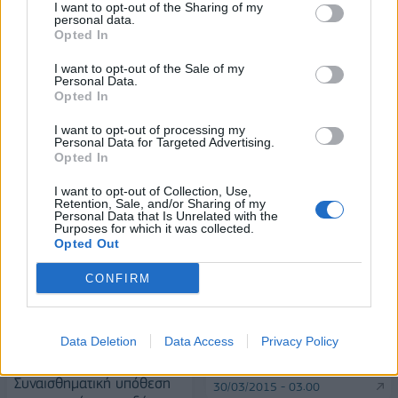
I want to opt-out of the Sharing of my
18η συνεχόμενη χρονιά για τον ΟΤΕ στη διεθνή σειρά δεικτών
personal data.
FTSE4Good
Opted In
I want to opt-out of the Sale of my
Personal Data.
Opted In
Alpha Bank: Για πρώτη φορά το
Αρχαίο Θέατρο Επιδαύρου
άνοιξε τις πύλες του σε όλους
I want to opt-out of processing my
Personal Data for Targeted Advertising.
Opted In
I want to opt-out of Collection, Use,
Retention, Sale, and/or Sharing of my
Personal Data that Is Unrelated with the
Purposes for which it was collected.
ΠΕΡΙΣΣΌΤΕΡΑ ΣΕ ΑΥΤΉ ΤΗΝ ΚΑΤΗΓΟΡΊΑ
Opted Out
CONFIRM
Ανάκληση αυτοκινήτων
Data Deletion
Data Access
Privacy Policy
Honda
Continental:
Συναισθηματική υπόθεση
30/03/2015 - 03:00