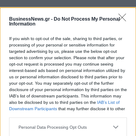
BusinessNews.gr -
Do Not Process My Personal
Νέο Audi A2 e-tron με στόχο την κορυφή της αποδοτικότητας
Information
If you wish to opt-out of the sale, sharing to third parties, or
Ευρωπαϊκό Κορασίδων: Άνετη
Γιαννακόπουλος: «Όταν σου
processing of your personal or sensitive information for
νίκη της Ελλάδας στην
ρίχνουν μια πέτρα, τους
targeted advertising by us, please use the below opt-out
πρεμιέρα, 78-36 την Ιρλανδία
καταστρέφεις» (vid)
section to confirm your selection. Please note that after your
opt-out request is processed you may continue seeing
interest-based ads based on personal information utilized by
us or personal information disclosed to third parties prior to
Η Chery επενδύει 75 εκατ. δολάρια στην KG Mobility
your opt-out. You may separately opt-out of the further
disclosure of your personal information by third parties on the
IAB’s list of downstream participants. This information may
Το FIAT 500 Hybrid τώρα από
Ατρόμητος και Novibet
also be disclosed by us to third parties on the
IAB’s List of
18.990 ευρώ
συνεχίζουν μαζί: Ανανέωση της
Downstream Participants
that may further disclose it to other
συνεργασίας τους μέχρι το
third parties.
2028
Personal Data Processing Opt Outs