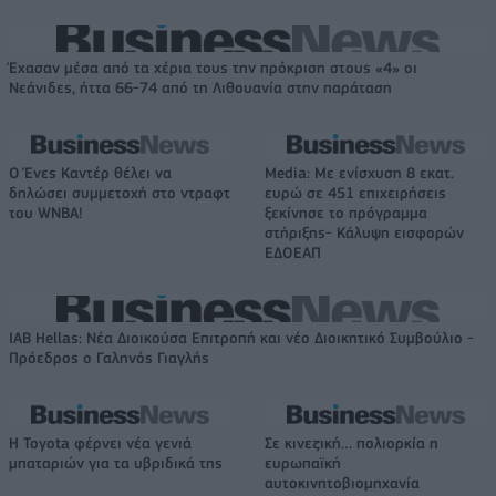
Έχασαν μέσα από τα χέρια τους την πρόκριση στους «4» οι
Νεάνιδες, ήττα 66-74 από τη Λιθουανία στην παράταση
Ο Ένες Καντέρ θέλει να
Media: Με ενίσχυση 8 εκατ.
δηλώσει συμμετοχή στο ντραφτ
ευρώ σε 451 επιχειρήσεις
του WNBA!
ξεκίνησε το πρόγραμμα
στήριξης- Κάλυψη εισφορών
ΕΔΟΕΑΠ
IAB Hellas: Νέα Διοικούσα Επιτροπή και νέο Διοικητικό Συμβούλιο -
Πρόεδρος ο Γαληνός Γιαγλής
Η Toyota φέρνει νέα γενιά
Σε κινεζική… πολιορκία η
μπαταριών για τα υβριδικά της
ευρωπαϊκή
αυτοκινητοβιομηχανία