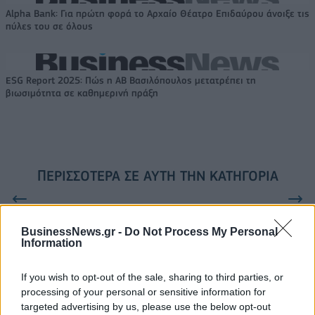
Alpha Bank: Για πρώτη φορά το Αρχαίο Θέατρο Επιδαύρου άνοιξε τις
πύλες του σε όλους
ESG Report 2025: Πώς η ΑΒ Βασιλόπουλος μετατρέπει τη
βιωσιμότητα σε καθημερινή πράξη
ΠΕΡΙΣΣΌΤΕΡΑ ΣΕ ΑΥΤΉ ΤΗΝ ΚΑΤΗΓΟΡΊΑ
BusinessNews.gr -
Do Not Process My Personal
Information
If you wish to opt-out of the sale, sharing to third parties, or
processing of your personal or sensitive information for
Ολυμπιακοί αγώνες: Το
Ολυμπιακοί αγώνες: Το
targeted advertising by us, please use the below opt-out