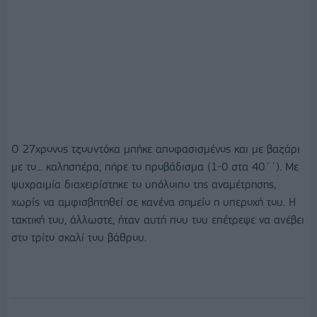
O 27χρονος τζουντόκα μπήκε αποφασισμένος και με βαζάρι
με το... καλησπέρα, πήρε το προβάδισμα (1-0 στα 40΄΄). Με
ψυχραιμία διαχειρίστηκε το υπόλοιπο της αναμέτρησης,
χωρίς να αμφισβητηθεί σε κανένα σημείο η υπεροχή του. Η
τακτική του, άλλωστε, ήταν αυτή που του επέτρεψε να ανέβει
στο τρίτο σκαλί του βάθρου.