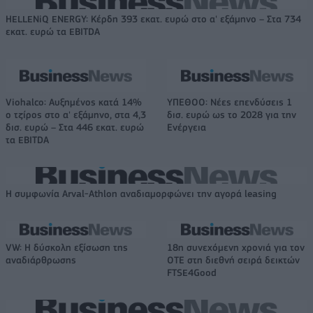
HELLENiQ ENERGY: Κέρδη 393 εκατ. ευρώ στο α' εξάμηνο – Στα 734
εκατ. ευρώ τα EBITDA
Viohalco: Αυξημένος κατά 14%
ΥΠΕΘΟΟ: Νέες επενδύσεις 1
ο τζίρος στο α' εξάμηνο, στα 4,3
δισ. ευρώ ως το 2028 για την
δισ. ευρώ – Στα 446 εκατ. ευρώ
Ενέργεια
τα EBITDA
Η συμφωνία Arval-Athlon αναδιαμορφώνει την αγορά leasing
VW: Η δύσκολη εξίσωση της
18η συνεχόμενη χρονιά για τον
αναδιάρθρωσης
ΟΤΕ στη διεθνή σειρά δεικτών
FTSE4Good