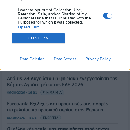
εκατ. ευρώ ο τζίρος
I want to opt-out of Collection, Use,
06/08/2026 - 18:10
ΟΙΚΟΝΟΜΙΑ
Retention, Sale, and/or Sharing of my
Personal Data that Is Unrelated with the
ΟΠΕΚΑ: Αύριο η δεύτερη πληρωμή των δικαιούχων
Purposes for which it was collected.
Opted Out
του Λογαριασμού Αγροτικής Εστίας
06/08/2026 - 17:40
ΟΙΚΟΝΟΜΙΑ
CONFIRM
Κυβερνητική Επιτροπή Βιομηχανίας- Κ. Μητσοτάκης:
Στρατηγική προτεραιότητα η ενίσχυση της
βιομηχανίας
Data Deletion
Data Access
Privacy Policy
06/08/2026 - 17:18
ΠΟΛΙΤΙΚΗ
Από τις 28 Αυγούστου η ψηφιακή ενεργοποίηση της
Κάρτας Αγρότη μέσω της ΕΑΕ 2026
06/08/2026 - 16:51
ΟΙΚΟΝΟΜΙΑ
Eurobank: Εξελίξεις και προοπτικές στις αγορές
πετρελαίου και φυσικού αερίου στην Ευρώπη
06/08/2026 - 16:20
ΕΝΕΡΓΕΙΑ
Οι ελληνικές scale-ups επιχειρήσεις στρέφονται