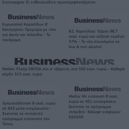
EuroLeague: Οι ενθουσιώδεις πρωτοεμφανιζόμενοι
Ευρωπαϊκό Κορασίδων Β'
Κατηγορίας: Πρεμιέρα με νίκη
Β.Σ. Καρούλιας: Τζίρος 98,7
για Δανία και Ισλανδία - Το
εκατ. ευρώ και αύξηση κερδών
πανόραμα
57% - Τα νέα στοιχήματα σε
low & non alcohol
Metlen: Ρεκόρ EBITDA στο α' εξάμηνο, στα 550 εκατ. ευρώ – Καθαρά
κέρδη 313 εκατ. ευρώ
Media: Με ενίσχυση 8 εκατ.
ευρώ σε 451 επιχειρήσεις
Χρηματοδότηση 8 εκατ. ευρώ
ξεκίνησε το πρόγραμμα
σε 843 μέσα ενημέρωσης-
στήριξης- Κάλυψη εισφορών
Ξεκίνησε το πενταετές
ΕΔΟΕΑΠ
πρόγραμμα ενίσχυσης του
Τύπου