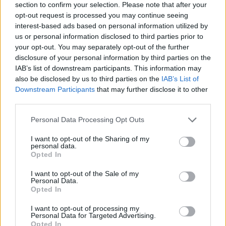
πρόγραμμα των Ελλήνων
πρόγραμμα των Ελλήνων
section to confirm your selection. Please note that after your
σήμερα
σημερα - Στη "μάχη"
opt-out request is processed you may continue seeing
μπαίνει η Ντρισμπιώτη
interest-based ads based on personal information utilized by
30/07/2024 - 10:02
us or personal information disclosed to third parties prior to
01/08/2024 - 09:26
your opt-out. You may separately opt-out of the further
disclosure of your personal information by third parties on the
IAB’s list of downstream participants. This information may
also be disclosed by us to third parties on the
IAB’s List of
Downstream Participants
that may further disclose it to other
third parties.
Personal Data Processing Opt Outs
I want to opt-out of the Sharing of my
personal data.
Opted In
I want to opt-out of the Sale of my
Personal Data.
ΡΟΗ ΕΙΔΗΣΕΩΝ
Opted In
I want to opt-out of processing my
Personal Data for Targeted Advertising.
Χρηματιστήριο: Πτώση κατά 0,59%, στα 320,42
Opted In