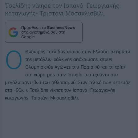
Τσελίδης νίκησε τον Ισπανό -Γεωργιανής
καταγωγής- Τριστάνι Μοσαχλισβίλι.
Πρόσθεσε το
BusinessNews
στα αγαπημένα σου στη
Google
Ο
Θοδωρής Τσελίδης χάρισε στην Ελλάδα το πρώτο
της μετάλλιο, χάλκινης απόχρωσης, στους
Ολυμπιακούς Αγώνες του Παρισιού και το τρίτο
στη χώρα μας στην Ιστορία του τζούντο στο
μεγάλο ραντεβού του αθλητισμού. Στον τελικό των ρεπεσάζ
στα -90κ. ο Τσελίδης νίκησε τον Ισπανό -Γεωργιανής
καταγωγής- Τριστάνι Μοσαχλισβίλι.