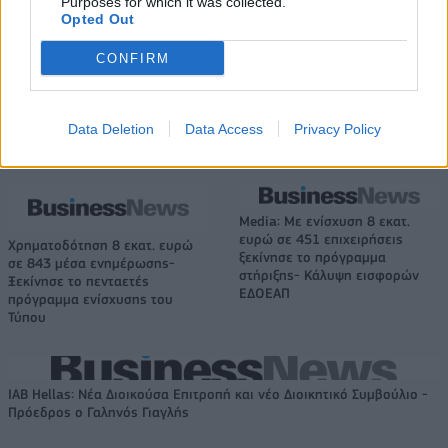
Purposes for which it was collected.
για Δανία και Ισλανδία - Το
εκατ. ευρώ και αύξηση κερδών
Opted Out
πανόραμα
57% - Τα νέα στοιχήματα σε
low & non alcohol
CONFIRM
Metlen: Ρεκόρ EBITDA στο α' εξάμηνο, στα 550 εκατ. ευρώ – Καθαρά
Data Deletion
Data Access
Privacy Policy
κέρδη 313 εκατ. ευρώ
Media: Με ενίσχυση 8 εκατ.
ευρώ σε 451 επιχειρήσεις
Χρηματοδότηση 8 εκατ. ευρώ
ξεκίνησε το πρόγραμμα
σε 843 μέσα ενημέρωσης-
στήριξης- Κάλυψη εισφορών
Ξεκίνησε το πενταετές
ΕΔΟΕΑΠ
πρόγραμμα ενίσχυσης του
Τύπου
IAB Hellas: Νέα Διοικούσα Επιτροπή και νέο Διοικητικό Συμβούλιο -
Πρόεδρος ο Γαληνός Γιαγλής