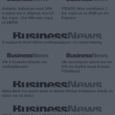
Viohalco: Αυξημένος κατά 14%
ΥΠΕΘΟΟ: Νέες επενδύσεις 1
ο τζίρος στο α' εξάμηνο, στα 4,3
δισ. ευρώ ως το 2028 για την
δισ. ευρώ – Στα 446 εκατ. ευρώ
Ενέργεια
τα EBITDA
Η συμφωνία Arval-Athlon αναδιαμορφώνει την αγορά leasing
VW: Η δύσκολη εξίσωση της
18η συνεχόμενη χρονιά για τον
αναδιάρθρωσης
ΟΤΕ στη διεθνή σειρά δεικτών
FTSE4Good
Alpha Bank: Για πρώτη φορά το Αρχαίο Θέατρο Επιδαύρου άνοιξε τις
πύλες του σε όλους