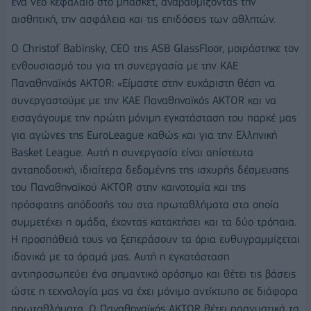
ένα νέο κεφάλαιο στο μπάσκετ, αναβαθμίζοντας την
αισθητική, την ασφάλεια και τις επιδόσεις των αθλητών.
Ο Christof Babinsky, CEO της ASB GlassFloor, μοιράστηκε τον
ενθουσιασμό του για τη συνεργασία με την ΚΑΕ
Παναθηναϊκός AKTOR: «Είμαστε στην ευχάριστη θέση να
συνεργαστούμε με την KAE Παναθηναϊκός AKTOR και να
εισαγάγουμε την πρώτη μόνιμη εγκατάσταση του παρκέ μας
για αγώνες της EuroLeague καθώς και για την Ελληνική
Basket League. Αυτή η συνεργασία είναι απίστευτα
ανταποδοτική, ιδιαίτερα δεδομένης της ισχυρής δέσμευσης
του Παναθηναϊκού AKTOR στην καινοτομία και της
πρόσφατης απόδοσής του στα πρωταθλήματα στα οποία
συμμετέχει η ομάδα, έχοντας κατακτήσει και τα δύο τρόπαια.
Η προσπάθειά τους να ξεπεράσουν τα όρια ευθυγραμμίζεται
ιδανικά με το όραμά μας. Αυτή η εγκατάσταση
αντιπροσωπεύει ένα σημαντικό ορόσημο και θέτει τις βάσεις
ώστε η τεχνολογία μας να έχει μόνιμο αντίκτυπο σε διάφορα
πρωταθλήματα. Ο Παναθηναϊκός AKTOR θέτει πραγματικά τα