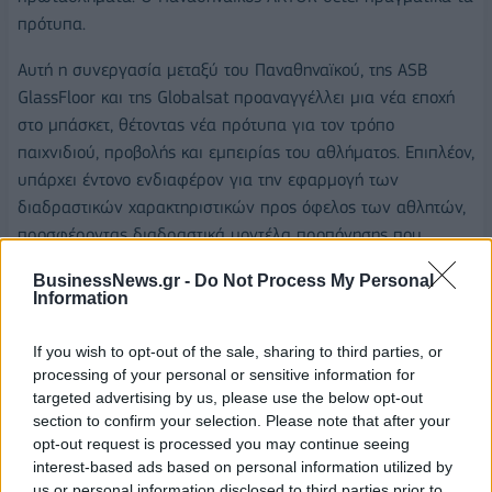
πρότυπα.
Αυτή η συνεργασία μεταξύ του Παναθηναϊκού, της ASB
GlassFloor και της Globalsat προαναγγέλλει μια νέα εποχή
στο μπάσκετ, θέτοντας νέα πρότυπα για τον τρόπο
παιχνιδιού, προβολής και εμπειρίας του αθλήματος. Επιπλέον,
υπάρχει έντονο ενδιαφέρον για την εφαρμογή των
διαδραστικών χαρακτηριστικών προς όφελος των αθλητών,
προσφέροντας διαδραστικά μοντέλα προπόνησης που
μπορούν να συμβάλουν στην περαιτέρω ανάπτυξη του
BusinessNews.gr -
Do Not Process My Personal
ανταγωνιστικού πλεονεκτήματος του Συλλόγου».
Information
If you wish to opt-out of the sale, sharing to third parties, or
processing of your personal or sensitive information for
targeted advertising by us, please use the below opt-out
section to confirm your selection. Please note that after your
ΚΑΕ ΠΑΝΑΘΗΝΑΙΚΟΣ AKTOR
GLOBALSAT
opt-out request is processed you may continue seeing
interest-based ads based on personal information utilized by
us or personal information disclosed to third parties prior to