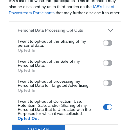
IAB’s list of downstream participants. This information may
also be disclosed by us to third parties on the
IAB’s List of
Downstream Participants
that may further disclose it to other
third parties.
ΡΟΗ ΕΙΔΗΣΕΩΝ
Personal Data Processing Opt Outs
I want to opt-out of the Sharing of my
personal data.
Κορυφώνεται η έξοδος του Αυγούστου – Πάνω από
Opted In
56.000 επιβάτες αναχωρούν σήμερα από τα
λιμάνια της Αττικής
I want to opt-out of the Sale of my
Personal Data.
08/08/2026 - 14:30
ΕΛΛΑΔΑ
Opted In
Δυτική Αττική: Η επόμενη ημέρα μετά τις πυρκαγιές
I want to opt-out of processing my
Personal Data for Targeted Advertising.
– Τα έργα Antinero και η «μάχη» πριν από τις
Opted In
βροχές
08/08/2026 - 14:08
ΕΛΛΑΔΑ
I want to opt-out of Collection, Use,
Retention, Sale, and/or Sharing of my
Personal Data that Is Unrelated with the
Ειδικό Χωροταξικό για τον Τουρισμό: Οι νέοι
Purposes for which it was collected.
κανόνες για επενδύσεις, νησιά και προορισμούς υπό
Opted Out
πίεση
CONFIRM