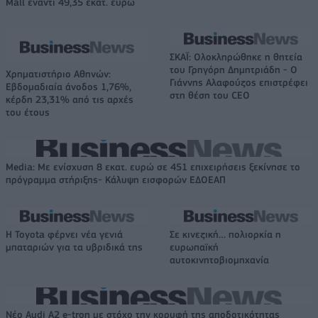
Mall έναντι 49,35 εκατ. ευρώ
ΣΚΑΪ: Ολοκληρώθηκε η θητεία
του Γρηγόρη Δημητριάδη - Ο
Χρηματιστήριο Αθηνών:
Γιάννης Αλαφούζος επιστρέφει
Εβδομαδιαία άνοδος 1,76%,
στη θέση του CEO
κέρδη 23,31% από τις αρχές
του έτους
Media: Με ενίσχυση 8 εκατ. ευρώ σε 451 επιχειρήσεις ξεκίνησε το
πρόγραμμα στήριξης- Κάλυψη εισφορών ΕΔΟΕΑΠ
Η Toyota φέρνει νέα γενιά
Σε κινεζική… πολιορκία η
μπαταριών για τα υβριδικά της
ευρωπαϊκή
αυτοκινητοβιομηχανία
Νέο Audi A2 e-tron με στόχο την κορυφή της αποδοτικότητας