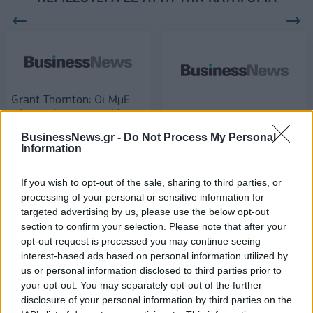
Grant Thornton: Οι ΜμΕ
αδυνατούν να εισπράξουν
Πειραιώς: Επέκταση του
τις απαιτήσεις τους
προγράμματος
BusinessNews.gr -
Do Not Process My Personal
Συμβολαιακής
Information
05/01/2015 - 02:00
Κτηνοτροφίας
07/01/2015 - 02:00
If you wish to opt-out of the sale, sharing to third parties, or
processing of your personal or sensitive information for
targeted advertising by us, please use the below opt-out
section to confirm your selection. Please note that after your
opt-out request is processed you may continue seeing
interest-based ads based on personal information utilized by
us or personal information disclosed to third parties prior to
your opt-out. You may separately opt-out of the further
disclosure of your personal information by third parties on the