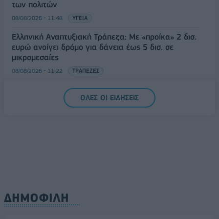
των πολιτών
08/08/2026 - 11:48
ΥΓΕΙΑ
Ελληνική Αναπτυξιακή Τράπεζα: Με «προίκα» 2 δισ.
ευρώ ανοίγει δρόμο για δάνεια έως 5 δισ. σε
μικρομεσαίες
08/08/2026 - 11:22
ΤΡΑΠΕΖΕΣ
5G παντού, 6G στον ορίζοντα: Πού βρίσκεται η
ΟΛΕΣ ΟΙ ΕΙΔΗΣΕΙΣ
Ελλάδα στη μεγάλη τεχνολογική μετάβαση
08/08/2026 - 10:54
ΤΕΧΝΟΛΟΓΙΑ
ΔΗΜΟΦΙΛΗ