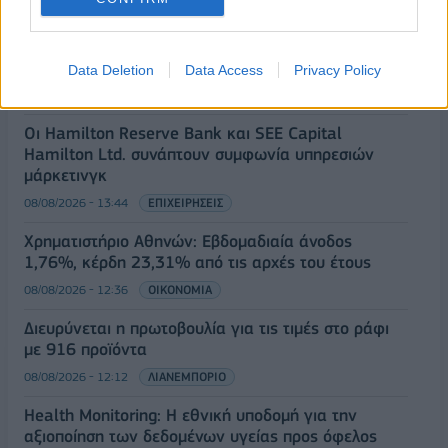
08/08/2026 - 13:21
ΤΟΥΡΙΣΜΟΣ
Υπουργείο Εργασίας: Ο “χάρτης” των πληρωμών
από τον e-ΕΦΚΑ και τη ΔΥΠΑ έως τις 14 Αυγούστου
Data Deletion
Data Access
Privacy Policy
08/08/2026 - 12:58
ΟΙΚΟΝΟΜΙΑ
Οι Hamilton Reserve Bank και SEE Capital
Hamilton Ltd. συνάπτουν συμφωνία υπηρεσιών
μάρκετινγκ
08/08/2026 - 13:44
ΕΠΙΧΕΙΡΗΣΕΙΣ
Χρηματιστήριο Αθηνών: Εβδομαδιαία άνοδος
1,76%, κέρδη 23,31% από τις αρχές του έτους
08/08/2026 - 12:36
ΟΙΚΟΝΟΜΙΑ
Διευρύνεται η πρωτοβουλία για τις τιμές στο ράφι
με 916 προϊόντα
08/08/2026 - 12:12
ΛΙΑΝΕΜΠΟΡΙΟ
Health Monitoring: Η εθνική υποδομή για την
αξιοποίηση των δεδομένων υγείας προς όφελος