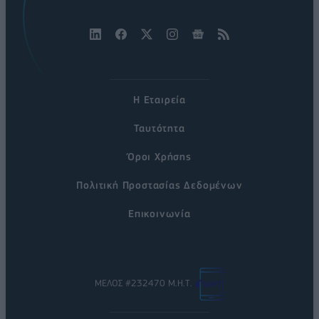
Η Εταιρεία
Ταυτότητα
Όροι Χρήσης
Πολιτική Προστασίας Δεδομένων
Επικοινωνία
ΜΕΛΟΣ #232470 Μ.Η.Τ.