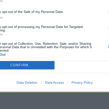
45, εγκαθίσταται στη Θεσσαλονίκη και ανοίγει εκεί
In
, ενώ το 1948 δημιουργείται το πρώτο οινοποιείο
o opt-out of the Sale of my Personal Data.
σάνταλη έγινε το 1962 και 7 χρόνια αργότερα
In
Tο 1971 η ατομική επιχείρηση του Ευάγγελου
to opt-out of processing my Personal Data for Targeted
με έδρα τον Άγιο Παύλο Χαλκιδικής. Η φήμη άρχισε
ing.
In
οροι από παντού έρχονταν να αγοράσουν το κρασί
ε το λανσάρισμα του κρασιού Agioritikos και το
o opt-out of Collection, Use, Retention, Sale, and/or Sharing
ersonal Data that Is Unrelated with the Purposes for which it
ε μια τεράστια εμπορική επιτυχία. Το 1991 ο
lected.
Out
 το οποίο ως τότε ανήκε στο Υπουργείο Γεωργίας.
ισε να γράφεται μια νέα σελίδα στην ιστορία του
CONFIRM
αναβίωση του ιστορικού αμπελώνα στη Μαρώνεια της
αμπελώνων Τσάνταλη με «βιολογικές μεθόδους» κατά
τατάσσεται στους μεγαλύτερους εξαγωγείς
Data Deletion
Data Access
Privacy Policy
αγκοσμίως.