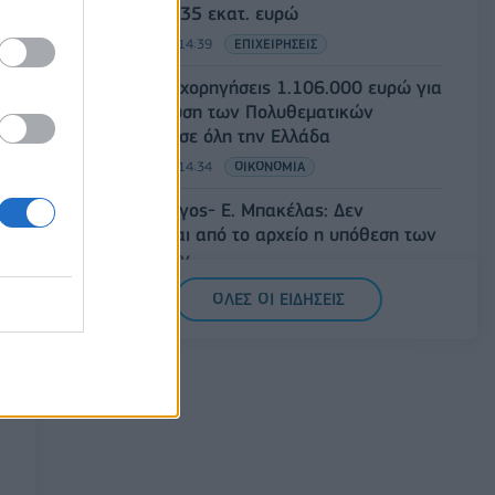
έναντι 49,35 εκατ. ευρώ
07/08/2026 - 14:39
ΕΠΙΧΕΙΡΗΣΕΙΣ
ΥΠΠΟ: Επιχορηγήσεις 1.106.000 ευρώ για
την ενίσχυση των Πολυθεματικών
Φεστιβάλ σε όλη την Ελλάδα
07/08/2026 - 14:34
ΟΙΚΟΝΟΜΙΑ
Άρειος Πάγος- Ε. Μπακέλας: Δεν
ανασύρεται από το αρχείο η υπόθεση των
υποκλοπών
07/08/2026 - 14:11
ΕΛΛΑΔΑ
ΟΛΕΣ ΟΙ ΕΙΔΗΣΕΙΣ
Σαουδική Αραβία, Τουρκία και Πακιστάν
υπογράφουν κοινή αμυντική συμφωνία
07/08/2026 - 13:47
ΚΟΣΜΟΣ