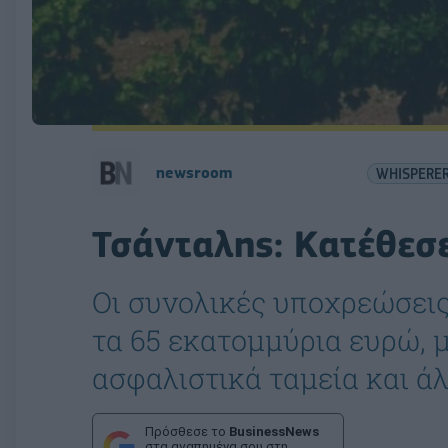
newsroom
WHISPERE
Τσάνταλης: Κατέθεσ
Οι συνολικές υποχρεώσεις
τα 65 εκατομμύρια ευρώ, μ
ασφαλιστικά ταμεία και ά
Πρόσθεσε το
BusinessNews
στα αγαπημένα σου στη