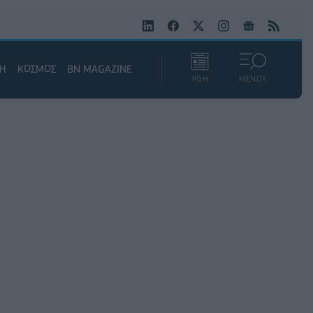
ΚΗ
ΚΟΣΜΟΣ
BN MAGAZINE
ΡΟΗ
ΜΕΝΟΥ