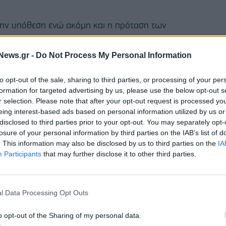
την υπόθεση ενώ ακόμη και η πρόταση των
 και Θωμά Γεωργιάδη, βασικών μετόχων της Premia,
κίμησε. Το οινοποιείο στον Άγιο Παύλο στην
News.gr -
Do Not Process My Personal Information
σσότεροι από 70 εργαζόμενοι βρίσκονται σε επίσχεση
to opt-out of the sale, sharing to third parties, or processing of your per
ορία της δεν έκανε τρύγο, με αποτέλεσμα να μην
formation for targeted advertising by us, please use the below opt-out s
α. Συνολικά,
οι συνολικές υποχρεώσεις της
r selection. Please note that after your opt-out request is processed y
α ευρώ, μαζί με τις οφειλές προς ασφαλιστικά
eing interest-based ads based on personal information utilized by us or
disclosed to third parties prior to your opt-out. You may separately opt-
losure of your personal information by third parties on the IAB’s list of
. This information may also be disclosed by us to third parties on the
IA
Participants
that may further disclose it to other third parties.
 οινοποιεί σταφύλια και αποστάζει τσίπουρα και ούζο
ης είχε τη φήμη ότι έβγαζε το καλύτερο σταφύλι.
l Data Processing Opt Outs
ς, γεννήθηκε στο Σιδηροχώρι της Ανατολικής Θράκης
οικογένεια εγκαταστάθηκε στις Σέρρες. Το 1938
o opt-out of the Sharing of my personal data.