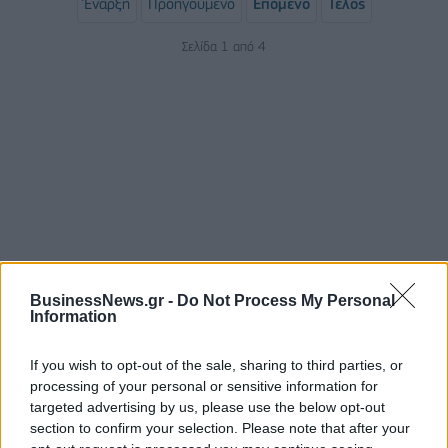
Έναρξη
Προηγούμενο
Επόμενο
Τέλος
Σελίδα 1 από 4
ΡΟΗ ΕΙΔΗΣΕΩΝ
BusinessNews.gr -
Do Not Process My Personal
Information
Χρ. Δήμας: «Προχωρούν τα έργα σε όλο το μήκος
If you wish to opt-out of the sale, sharing to third parties, or
του ΒΟΑΚ»
processing of your personal or sensitive information for
07/08/2026 - 09:50
ΠΟΛΙΤΙΚΗ
targeted advertising by us, please use the below opt-out
section to confirm your selection. Please note that after your
Τ. Θεοδωρικάκος: «Συμβάλλουμε στην εθνική