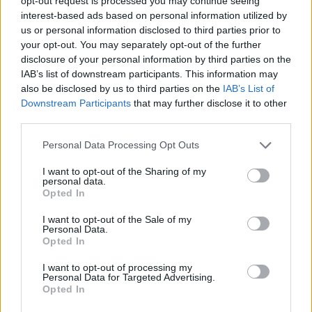
opt-out request is processed you may continue seeing
ασφάλεια της πατρίδας μας με νέο αναπτυξιακό
interest-based ads based on personal information utilized by
καθεστώς για την Άμυνα»
us or personal information disclosed to third parties prior to
your opt-out. You may separately opt-out of the further
07/08/2026 - 09:39
ΠΟΛΙΤΙΚΗ
disclosure of your personal information by third parties on the
Νέα στρατηγική συνεργασία της ΓΓ Επικοινωνίας
IAB’s list of downstream participants. This information may
και Ενημέρωσης με το ΕΙΕ
also be disclosed by us to third parties on the
IAB’s List of
Downstream Participants
that may further disclose it to other
07/08/2026 - 09:22
ΠΟΛΙΤΙΚΗ
third parties.
Ταϊλάνδη: Επτά νεκροί, 15 τραυματίες από
Personal Data Processing Opt Outs
πυροβολισμούς σε σχολείο - Αυτοκτόνησε ο δράστης
07/08/2026 - 09:11
ΚΟΣΜΟΣ
I want to opt-out of the Sharing of my
personal data.
Πειραιάς: Κορυφώνεται η έξοδος των αδειούχων
Opted In
του Αυγούστου
I want to opt-out of the Sale of my
07/08/2026 - 08:54
ΕΛΛΑΔΑ
Personal Data.
Opted In
Υψηλός κίνδυνος πυρκαγιάς σήμερα σε Αττική,
Κρήτη, Πελοπόννησο, Εύβοια και νησιά του Αιγαίου
I want to opt-out of processing my
Personal Data for Targeted Advertising.
07/08/2026 - 08:30
ΕΛΛΑΔΑ
Opted In