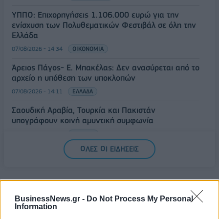
ΥΠΠΟ: Επιχορηγήσεις 1.106.000 ευρώ για την
ενίσχυση των Πολυθεματικών Φεστιβάλ σε όλη την
Ελλάδα
07/08/2026 - 14:34
ΟΙΚΟΝΟΜΙΑ
Άρειος Πάγος- Ε. Μπακέλας: Δεν ανασύρεται από το
αρχείο η υπόθεση των υποκλοπών
07/08/2026 - 14:11
ΕΛΛΑΔΑ
Σαουδική Αραβία, Τουρκία και Πακιστάν
υπογράφουν κοινή αμυντική συμφωνία
07/08/2026 - 13:47
ΚΟΣΜΟΣ
ΟΛΕΣ ΟΙ ΕΙΔΗΣΕΙΣ
BusinessNews.gr -
Do Not Process My Personal
Information