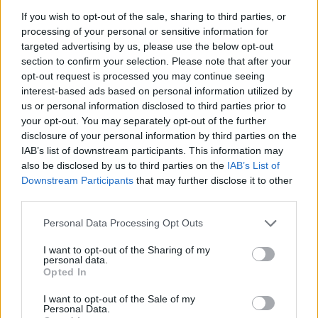
If you wish to opt-out of the sale, sharing to third parties, or
processing of your personal or sensitive information for
ΔΗΜΟΦΙΛΗ
targeted advertising by us, please use the below opt-out
section to confirm your selection. Please note that after your
opt-out request is processed you may continue seeing
Έρευνα ΕΟΤ: Η Ελλάδα στις κορυφαίες επιλογές
interest-based ads based on personal information utilized by
των Ευρωπαίων ταξιδιωτών
us or personal information disclosed to third parties prior to
your opt-out. You may separately opt-out of the further
07/08/2026 - 10:56
ΤΟΥΡΙΣΜΟΣ
disclosure of your personal information by third parties on the
Υψηλός κίνδυνος πυρκαγιάς σήμερα σε Αττική,
IAB’s list of downstream participants. This information may
Κρήτη, Πελοπόννησο, Εύβοια και νησιά του Αιγαίου
also be disclosed by us to third parties on the
IAB’s List of
Downstream Participants
that may further disclose it to other
07/08/2026 - 08:30
ΕΛΛΑΔΑ
third parties.
Χρηματιστήριο: Στις 2.618,95 μονάδες ο Γενικός
Personal Data Processing Opt Outs
Δείκτης Τιμών, με άνοδο 0,40%
07/08/2026 - 13:07
ΟΙΚΟΝΟΜΙΑ
I want to opt-out of the Sharing of my
personal data.
Χρ. Δήμας: «Προχωρούν τα έργα σε όλο το μήκος
Opted In
του ΒΟΑΚ»
I want to opt-out of the Sale of my
07/08/2026 - 09:50
ΠΟΛΙΤΙΚΗ
Personal Data.