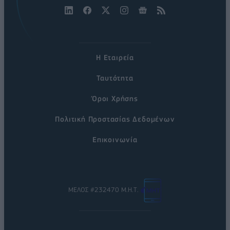
Η Εταιρεία
Ταυτότητα
Όροι Χρήσης
Πολιτική Προστασίας Δεδομένων
Επικοινωνία
ΜΕΛΟΣ #232470 Μ.Η.Τ.