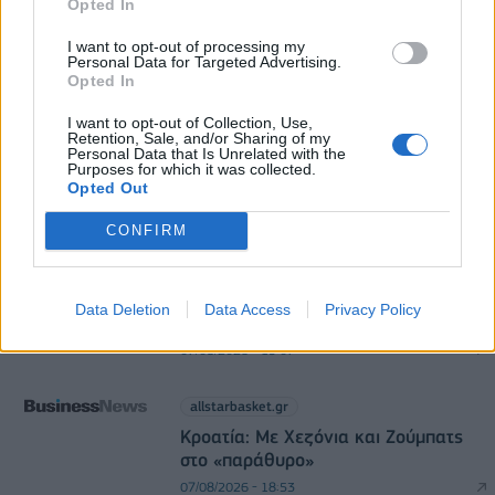
Opted In
Πειραιάς: Κορυφώνεται η έξοδος των αδειούχων
I want to opt-out of processing my
του Αυγούστου
Personal Data for Targeted Advertising.
07/08/2026 - 08:54
ΕΛΛΑΔΑ
Opted In
I want to opt-out of Collection, Use,
Retention, Sale, and/or Sharing of my
Personal Data that Is Unrelated with the
Purposes for which it was collected.
Opted Out
CONFIRM
allstarbasket.gr
Εθνική Κορασίδων: Οι δηλώσεις μετά
Data Deletion
Data Access
Privacy Policy
τη νίκη επί της Ιρλανδίας
07/08/2026 - 19:07
allstarbasket.gr
Κροατία: Με Χεζόνια και Ζούμπατς
στο «παράθυρο»
07/08/2026 - 18:53