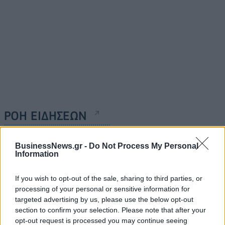
ΡΟΗ ΕΙΔΗΣΕΩΝ
BusinessNews.gr -
Do Not Process My Personal
Αλ. Τσίπρας: Στις 2 Σεπτεμβρίου η παρουσίαση του
Information
οικονομικού προγράμματος της ΕΛ.Α.Σ. στη
Θεσσαλονίκη
If you wish to opt-out of the sale, sharing to third parties, or
09/08/2026 - 10:03
ΠΟΛΙΤΙΚΗ
processing of your personal or sensitive information for
targeted advertising by us, please use the below opt-out
Κορυφώνεται η έξοδος του Αυγούστου – Πάνω από
section to confirm your selection. Please note that after your
56.000 επιβάτες αναχωρούν σήμερα από τα
opt-out request is processed you may continue seeing
λιμάνια της Αττικής