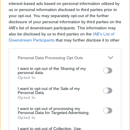
interest-based ads based on personal information utilized by
08/08/2026 - 14:30
ΕΛΛΑΔΑ
us or personal information disclosed to third parties prior to
your opt-out. You may separately opt-out of the further
Δυτική Αττική: Η επόμενη ημέρα μετά τις πυρκαγιές
disclosure of your personal information by third parties on the
– Τα έργα Antinero και η «μάχη» πριν από τις
IAB’s list of downstream participants. This information may
βροχές
also be disclosed by us to third parties on the
IAB’s List of
08/08/2026 - 14:08
ΕΛΛΑΔΑ
Downstream Participants
that may further disclose it to other
third parties.
Ειδικό Χωροταξικό για τον Τουρισμό: Οι νέοι
κανόνες για επενδύσεις, νησιά και προορισμούς υπό
Personal Data Processing Opt Outs
πίεση
I want to opt-out of the Sharing of my
08/08/2026 - 13:21
ΤΟΥΡΙΣΜΟΣ
personal data.
Opted In
Υπουργείο Εργασίας: Ο “χάρτης” των πληρωμών
από τον e-ΕΦΚΑ και τη ΔΥΠΑ έως τις 14 Αυγούστου
I want to opt-out of the Sale of my
Personal Data.
08/08/2026 - 12:58
ΟΙΚΟΝΟΜΙΑ
Opted In
Οι Hamilton Reserve Bank και SEE Capital
I want to opt-out of processing my
Hamilton Ltd. συνάπτουν συμφωνία υπηρεσιών
Personal Data for Targeted Advertising.
Opted In
μάρκετινγκ
08/08/2026 - 13:44
ΕΠΙΧΕΙΡΗΣΕΙΣ
I want to opt-out of Collection, Use,