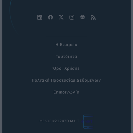
Η Εταιρεία
Ταυτότητα
Όροι Χρήσης
Πολιτική Προστασίας Δεδομένων
Επικοινωνία
ΜΕΛΟΣ #232470 Μ.Η.Τ.