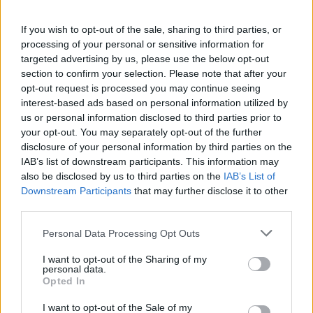
πυρετό
If you wish to opt-out of the sale, sharing to third parties, or
06/08/2026 - 15:33
ΟΙΚΟΝΟΜΙΑ
processing of your personal or sensitive information for
Στ. Παπασταύρου: Άμεσα αντιδιαβρωτικά έργα στη
targeted advertising by us, please use the below opt-out
Δυτική Αττική
section to confirm your selection. Please note that after your
opt-out request is processed you may continue seeing
06/08/2026 - 15:17
ΠΟΛΙΤΙΚΗ
interest-based ads based on personal information utilized by
us or personal information disclosed to third parties prior to
Συνάλλαγμα: Το ευρώ υποχωρεί κατά 0,11%, στα
your opt-out. You may separately opt-out of the further
1,1541 δολάρια
disclosure of your personal information by third parties on the
06/08/2026 - 14:59
ΟΙΚΟΝΟΜΙΑ
IAB’s list of downstream participants. This information may
ΟΛΕΣ ΟΙ ΕΙΔΗΣΕΙΣ
also be disclosed by us to third parties on the
IAB’s List of
Downstream Participants
that may further disclose it to other
third parties.
Personal Data Processing Opt Outs
I want to opt-out of the Sharing of my
personal data.
Opted In
I want to opt-out of the Sale of my