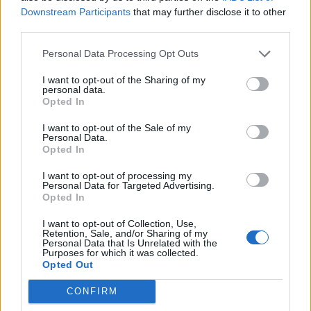
Κάρτας Αγρότη μέσω της ΕΑΕ 2026
Downstream Participants
that may further disclose it to other
third parties.
06/08/2026 - 16:51
ΟΙΚΟΝΟΜΙΑ
Eurobank: Εξελίξεις και προοπτικές στις αγορές
Personal Data Processing Opt Outs
πετρελαίου και φυσικού αερίου στην Ευρώπη
I want to opt-out of the Sharing of my
06/08/2026 - 16:20
ΕΝΕΡΓΕΙΑ
personal data.
Opted In
Οι ελληνικές scale-ups επιχειρήσεις στρέφονται
I want to opt-out of the Sale of my
στην ανάπτυξη - Μεγαλύτερη πρόκληση η
Personal Data.
προσέλκυση πελατών
Opted In
06/08/2026 - 15:56
ΕΠΙΧΕΙΡΗΣΕΙΣ
I want to opt-out of processing my
Personal Data for Targeted Advertising.
Χρηματιστήριο: Στις 2.627,95 μονάδες ο Γενικός
Opted In
Δείκτης Τιμών, με άνοδο 0,15%
I want to opt-out of Collection, Use,
06/08/2026 - 15:46
ΟΙΚΟΝΟΜΙΑ
Retention, Sale, and/or Sharing of my
Personal Data that Is Unrelated with the
ΥΠΑΑΤ: Αποζημιώσεις 38,1 εκατ. ευρώ σε
Purposes for which it was collected.
κτηνοτρόφους για ευλογιά, πανώλη και αφθώδη
Opted Out
πυρετό
CONFIRM
06/08/2026 - 15:33
ΟΙΚΟΝΟΜΙΑ