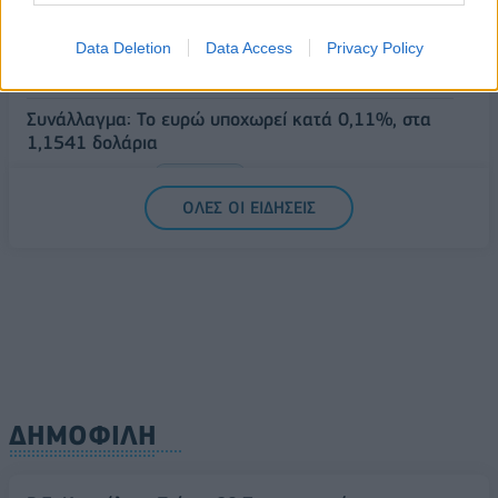
Στ. Παπασταύρου: Άμεσα αντιδιαβρωτικά έργα στη
Δυτική Αττική
Data Deletion
Data Access
Privacy Policy
06/08/2026 - 15:17
ΠΟΛΙΤΙΚΗ
Συνάλλαγμα: Το ευρώ υποχωρεί κατά 0,11%, στα
1,1541 δολάρια
06/08/2026 - 14:59
ΟΙΚΟΝΟΜΙΑ
ΟΛΕΣ ΟΙ ΕΙΔΗΣΕΙΣ
ΔΗΜΟΦΙΛΗ