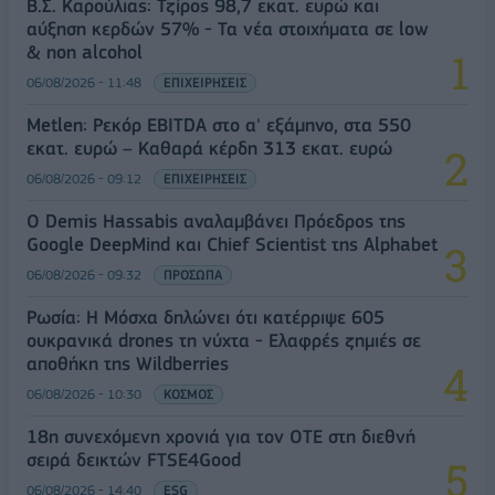
Β.Σ. Καρούλιας: Τζίρος 98,7 εκατ. ευρώ και
αύξηση κερδών 57% - Τα νέα στοιχήματα σε low
& non alcohol
06/08/2026 - 11:48
ΕΠΙΧΕΙΡΗΣΕΙΣ
Metlen: Ρεκόρ EBITDA στο α' εξάμηνο, στα 550
εκατ. ευρώ – Καθαρά κέρδη 313 εκατ. ευρώ
06/08/2026 - 09:12
ΕΠΙΧΕΙΡΗΣΕΙΣ
Ο Demis Hassabis αναλαμβάνει Πρόεδρος της
Google DeepMind και Chief Scientist της Alphabet
06/08/2026 - 09:32
ΠΡΟΣΩΠΑ
Ρωσία: Η Μόσχα δηλώνει ότι κατέρριψε 605
ουκρανικά drones τη νύχτα - Ελαφρές ζημιές σε
αποθήκη της Wildberries
06/08/2026 - 10:30
ΚΟΣΜΟΣ
18η συνεχόμενη χρονιά για τον ΟΤΕ στη διεθνή
σειρά δεικτών FTSE4Good
06/08/2026 - 14:40
ESG