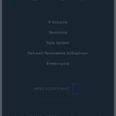
Η Εταιρεία
Ταυτότητα
Όροι Χρήσης
Πολιτική Προστασίας Δεδομένων
Επικοινωνία
ΜΕΛΟΣ #232470 Μ.Η.Τ.