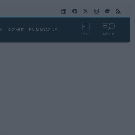
ΚΗ
ΚΟΣΜΟΣ
BN MAGAZINE
ΡΟΗ
ΜΕΝΟΥ