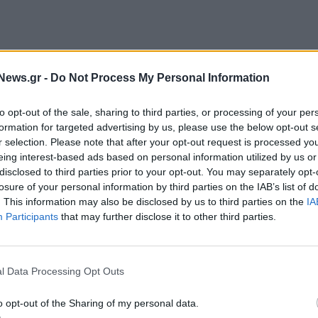
News.gr -
Do Not Process My Personal Information
ρώπων, οι περισσότεροι από τους οποίους το
γωγίας για τον ελεύθερο χρόνο τους. Υπάρχουν
to opt-out of the sale, sharing to third parties, or processing of your per
η διασκέδαση εργασία, εξασφαλίζοντας κάποιο
formation for targeted advertising by us, please use the below opt-out s
r selection. Please note that after your opt-out request is processed y
eing interest-based ads based on personal information utilized by us or
disclosed to third parties prior to your opt-out. You may separately opt-
 gaming και για ποιους λόγους; Ποιά είναι τα
losure of your personal information by third parties on the IAB’s list of
 αλλάξει η αγοραστική τους συμπεριφορά και
. This information may also be disclosed by us to third parties on the
IA
ικών εξελίξεων τα τελευταία χρόνια;
Participants
that may further disclose it to other third parties.
ό να συγκεντρώσει σημαντικές πληροφορίες για την
ευνήσει τα προβλήματα που ενδεχομένως να
l Data Processing Opt Outs
σματα τα οποία θα βοηθήσουν τους gamers να
o opt-out of the Sharing of my personal data.
ύ.