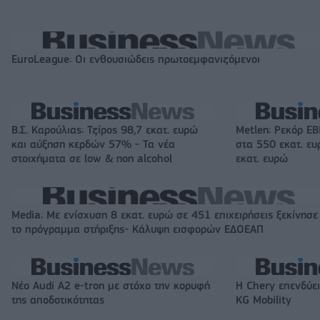
EuroLeague: Οι ενθουσιώδεις πρωτοεμφανιζόμενοι
Β.Σ. Καρούλιας: Τζίρος 98,7 εκατ. ευρώ
Metlen: Ρεκόρ EB
και αύξηση κερδών 57% - Τα νέα
στα 550 εκατ. ε
στοιχήματα σε low & non alcohol
εκατ. ευρώ
Media: Με ενίσχυση 8 εκατ. ευρώ σε 451 επιχειρήσεις ξεκίνησε
το πρόγραμμα στήριξης- Κάλυψη εισφορών ΕΔΟΕΑΠ
Νέο Audi A2 e-tron με στόχο την κορυφή
Η Chery επενδύει
της αποδοτικότητας
KG Mobility