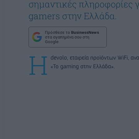
σημαντικές πληροφορίες 
gamers στην Ελλάδα.
Πρόσθεσε το
BusinessNews
στα αγαπημένα σου στη
Google
H
devolo, εταιρεία προϊόντων WiFi, αν
«Το gaming στην Ελλάδα».