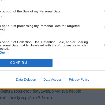
In
o opt-out of the Sale of my Personal Data.
In
to opt-out of processing my Personal Data for Targeted
ing.
In
o opt-out of Collection, Use, Retention, Sale, and/or Sharing
ersonal Data that Is Unrelated with the Purposes for which it
lected.
Out
CONFIRM
και την Παρασκευή 7 Ιουλίου. Μπορείτε να
Data Deletion
Data Access
Privacy Policy
://survey.zohopublic.eu/zs/DpDHts
. Ακόμη
είας μέρος στον διαγωνισμό για ένα devolo
οχής δεν ξεπερνά τα 5 λεπτά.