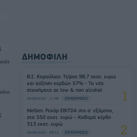
ΔΗΜΟΦΙΛΗ
αετές
Β.Σ. Καρούλιας: Τζίρος 98,7 εκατ. ευρώ
και αύξηση κερδών 57% - Τα νέα
στοιχήματα σε low & non alcohol
ούλιο
06/08/2026 - 11:48
ΕΠΙΧΕΙΡΗΣΕΙΣ
Metlen: Ρεκόρ EBITDA στο α' εξάμηνο,
στα 550 εκατ. ευρώ – Καθαρά κέρδη
0
313 εκατ. ευρώ
06/08/2026 - 09:12
ΕΠΙΧΕΙΡΗΣΕΙΣ