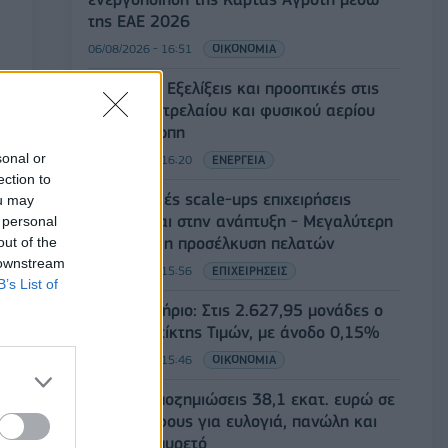
της ΕΑΕ 2026
06/08/2026 - 16:51
ΟΙΚΟΝΟΜΙΑ
Eurobank: Εξελίξεις και προοπτικές στις
αγορές πετρελαίου και φυσικού αερίου
στην Ευρώπη
sonal or
06/08/2026 - 16:20
ΕΝΕΡΓΕΙΑ
ection to
Οι ελληνικές scale-ups επιχειρήσεις
ou may
στρέφονται στην ανάπτυξη - Μεγαλύτερη
 personal
πρόκληση η προσέλκυση πελατών
out of the
 downstream
06/08/2026 - 15:56
ΕΠΙΧΕΙΡΗΣΕΙΣ
B’s List of
Χρηματιστήριο: Στις 2.627,95 μονάδες ο
Γενικός Δείκτης Τιμών, με άνοδο 0,15%
06/08/2026 - 15:46
ΟΙΚΟΝΟΜΙΑ
ΥΠΑΑΤ: Αποζημιώσεις 38,1 εκατ. ευρώ σε
κτηνοτρόφους για ευλογιά, πανώλη και
αφθώδη πυρετό