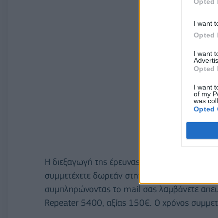
Opted 
I want t
Opted 
I want 
Advertis
Opted 
I want t
of my P
was col
Opted 
Η διεξαγωγή της έρευνας θα διαρκέσει μέχρι 
συμμετέχετε δωρεάν στην έρευνα εδώ:
https
συμπληρώνοντας το mail σας λαμβάνετε απευθ
Repeater 5400, αξίας 150€. Ο χρόνος συμμετ