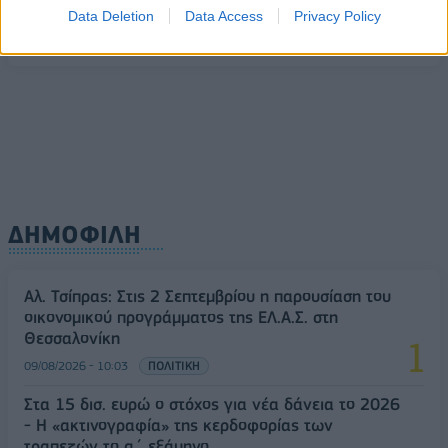
Υπ. Μεταφορών: Οριστική λύση στο ζήτημα των
Data Deletion
Data Access
Privacy Policy
ΟΛΕΣ ΟΙ ΕΙΔΗΣΕΙΣ
πινακίδων κυκλοφορίας - Τέλος στις χρονοβόρες
διαδικασίες
09/08/2026 - 11:18
ΕΛΛΑΔΑ
ΔΗΜΟΦΙΛΗ
Αλ. Τσίπρας: Στις 2 Σεπτεμβρίου η παρουσίαση του
οικονομικού προγράμματος της ΕΛ.Α.Σ. στη
Θεσσαλονίκη
09/08/2026 - 10:03
ΠΟΛΙΤΙΚΗ
Στα 15 δισ. ευρώ ο στόχος για νέα δάνεια το 2026
- Η «ακτινογραφία» της κερδοφορίας των
τραπεζών το α΄ εξάμηνο