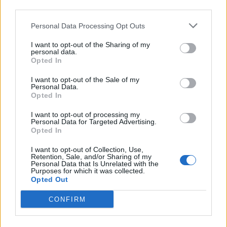
third parties.
09/08/2026 - 12:57
ΚΟΣΜΟΣ
Αυξημένη η επιβατική κίνηση από το λιμάνι του
Personal Data Processing Opt Outs
Πειραιά – Περίπου 60.000 ταξίδεψαν Παρασκευή
I want to opt-out of the Sharing of my
και Σάββατο
personal data.
Opted In
09/08/2026 - 12:33
ΕΛΛΑΔΑ
Από τη Δυτική Αττική στη Νότια Γαλλία : Οι εμπειρίες
I want to opt-out of the Sale of my
Personal Data.
Ελλήνων και Γάλλων πυροσβεστών από τα πύρινα
Opted In
μέτωπα
I want to opt-out of processing my
09/08/2026 - 12:08
ΚΟΣΜΟΣ
Personal Data for Targeted Advertising.
Opted In
Δεύτερη πηγή εισοδήματος για τους επαγγελματίες
ψαράδες ο αλιευτικός τουρισμός
I want to opt-out of Collection, Use,
Retention, Sale, and/or Sharing of my
09/08/2026 - 12:08
ΤΟΥΡΙΣΜΟΣ
Personal Data that Is Unrelated with the
Purposes for which it was collected.
Τ. Θεοδωρικάκος: Η ενίσχυση της βιομηχανίας
Opted Out
διασφαλίζει την ανάπτυξη, την ασφάλεια και
καλύτερους μισθούς
CONFIRM
09/08/2026 - 11:43
ΠΟΛΙΤΙΚΗ