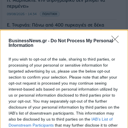
Π. Μαρινάκης: «Το δημογραφικό δεν μπορεί να
περιμένει»
09/08/2026 - 14:34
ΠΟΛΙΤΙΚΗ
Ε. Τουρνάς: Πάνω από 400 πυρκαγιές σε δέκα
ημέρες - Σε επιφυλακή ο κρατικός μηχανισμός
09/08/2026 - 14:17
ΠΟΛΙΤΙΚΗ
BusinessNews.gr -
Do Not Process My Personal
Information
Εξαγωγές: Η Ελλάδα κερδίζει τους Ευρωπαίους
ανταγωνιστές – Άνοδος μεριδίων σε 9 από 11
If you wish to opt-out of the sale, sharing to third parties, or
κλάδους (Εθνική Τράπεζα)
processing of your personal or sensitive information for
09/08/2026 - 13:51
ΟΙΚΟΝΟΜΙΑ
targeted advertising by us, please use the below opt-out
section to confirm your selection. Please note that after your
Προς εκτύπωση το πολλαπλό βιβλίο - «Σύγχρονο
opt-out request is processed you may continue seeing
εκπαιδευτικό υλικό, τόσο σε έντυπη όσο και σε
interest-based ads based on personal information utilized by
ηλεκτρονική μορφή»
us or personal information disclosed to third parties prior to
09/08/2026 - 13:24
ΕΛΛΑΔΑ
your opt-out. You may separately opt-out of the further
disclosure of your personal information by third parties on the
Γερμανία: Το Βερολίνο θα επεκτείνει την έρευνα για
IAB’s list of downstream participants. This information may
την ασφάλεια από τα drones μετά το περιστατικό σε
also be disclosed by us to third parties on the
IAB’s List of
αεροδρόμιο
Downstream Participants
that may further disclose it to other