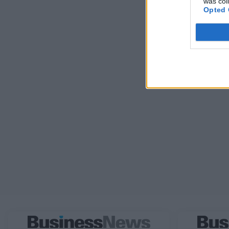
was col
Opted 