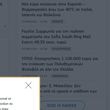
τά
Νέο κύμα καύσωνα στην Ευρώπη –
Θερμοκρασίες άνω των 40°C σε Ιταλία,
Ισπανία και Βαλκάνια
07/08/2026 - 14:58
ΚΟΣΜΟΣ
Fourlis: Συμφωνία για την πώληση
συμμετοχής στο Sofia South Ring Mall
έναντι 49,35 εκατ. ευρώ
07/08/2026 - 14:39
ΕΠΙΧΕΙΡΗΣΕΙΣ
ΥΠΠΟ: Επιχορηγήσεις 1.106.000 ευρώ για
την ενίσχυση των Πολυθεματικών
Φεστιβάλ σε όλη την Ελλάδα
07/08/2026 - 14:34
ΟΙΚΟΝΟΜΙΑ
Άρειος Πάγος- Ε. Μπακέλας: Δεν
ανασύρεται από το αρχείο η υπόθεση των
υποκλοπών
sonal or
07/08/2026 - 14:11
ΕΛΛΑΔΑ
ection to
ΟΛΕΣ ΟΙ ΕΙΔΗΣΕΙΣ
ou may