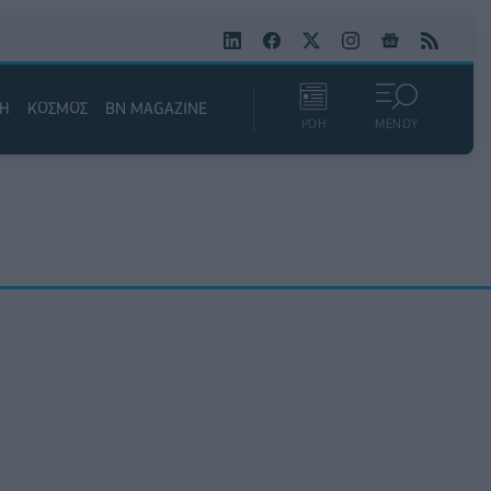
ΚΗ
ΚΟΣΜΟΣ
BN MAGAZINE
ΡΟΗ
ΜΕΝΟΥ