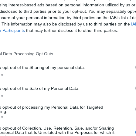
eing interest-based ads based on personal information utilized by us or
Έπεσαν οι υπογραφές για το dea
disclosed to third parties prior to your opt-out. You may separately opt-
της Chipita με τη Νίκας
losure of your personal information by third parties on the IAB’s list of
02/01/2017 - 02:00
. This information may also be disclosed by us to third parties on the
IA
Participants
that may further disclose it to other third parties.
3
4
5
6
7
Επόμενο
Τέλος
l Data Processing Opt Outs
ίδα 4 από 7
o opt-out of the Sharing of my personal data.
In
o opt-out of the Sale of my Personal Data.
In
to opt-out of processing my Personal Data for Targeted
ing.
In
o opt-out of Collection, Use, Retention, Sale, and/or Sharing
ersonal Data that Is Unrelated with the Purposes for which it