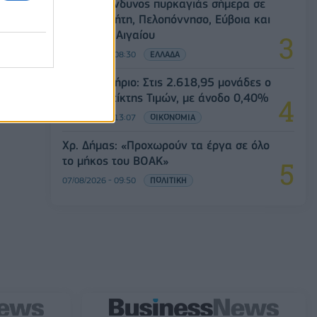
Υψηλός κίνδυνος πυρκαγιάς σήμερα σε
Αττική, Κρήτη, Πελοπόννησο, Εύβοια και
νησιά του Αιγαίου
07/08/2026 - 08:30
ΕΛΛΑΔΑ
Χρηματιστήριο: Στις 2.618,95 μονάδες ο
Γενικός Δείκτης Τιμών, με άνοδο 0,40%
07/08/2026 - 13:07
ΟΙΚΟΝΟΜΙΑ
Χρ. Δήμας: «Προχωρούν τα έργα σε όλο
το μήκος του ΒΟΑΚ»
07/08/2026 - 09:50
ΠΟΛΙΤΙΚΗ