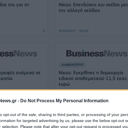
δια της για τη
Νίκας: Επενδύσεις και σχέδια με
την αλλαγή σελίδας
30/04/2017 - 03:00
ΛΙΑΝΕΜΠΟΡΙΟ
γραφές ανάμεσα σε
Nίκας: Εγκρίθηκε η δημιουργία
tannia
ειδικού αποθεματικού 11,5 εκατ.
ευρώ
03/02/2017 - 02:00
News.gr -
Do Not Process My Personal Information
to opt-out of the sale, sharing to third parties, or processing of your per
formation for targeted advertising by us, please use the below opt-out s
ΛΙΑΝΕΜΠΟΡΙΟ
s στην αρχή του
r selection. Please note that after your opt-out request is processed y