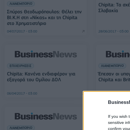
ΛΙΑΝΕΜΠΟΡΙΟ
Chipita: Τα σχέ
Σλοβακία
Σπύρος Θεοδωρόπουλος: Θέλει την
ΒΙ.Κ.Η στη «Νίκας» και τη Chipita
στο Χρηματιστήριο
04/07/2017 - 03:00
28/06/2017 - 03:00
ΕΠΙΧΕΙΡΗΣΕΙΣ
ΛΙΑΝΕΜΠΟΡΙΟ
Chipita: Κανένα ενδιαφέρον για
Έπεσαν οι υπο
εξαγορά του Ομίλου ΔΟΛ
Chipita και Bri
06/04/2017 - 03:00
31/03/2017 - 03:00
Business
If you wish 
ΕΠΙΧΕΙΡΗΣΕΙΣ
sensitive in
ΛΙΑΝΕΜΠΟΡΙΟ
5 μεγάλα deal
confirm you