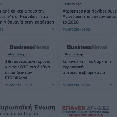
gr
csrnews.gr
 από τα χέρια τους την
Ατρόμητος και Novibet συνε
ους «4» οι Νεάνιδες, ήττα
Ανανέωση της συνεργασίας 
η Λιθουανία στην παράταση
το 2028
:09
07/08/2026 - 08:52
advertising.gr
fleetnews.gr
18η συνεχόμενη χρονιά
Σε κινεζική… πολιορκία η
για τον ΟΤΕ στη διεθνή
ευρωπαϊκή
σειρά δεικτών
αυτοκινητοβιομηχανία
FTSE4Good
06/08/2026 - 11:39
06/08/2026 - 05:00