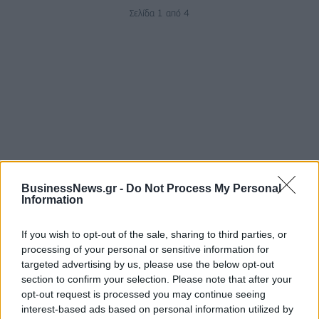
Σελίδα 1 από 4
ΡΟΗ ΕΙΔΗΣΕΩΝ
BusinessNews.gr -
Do Not Process My Personal
Information
ΥΠΑΑΤ: Επιπλέον 12,5 εκατ. ευρώ στις Περιφέρειες
If you wish to opt-out of the sale, sharing to third parties, or
για την ενίσχυση της βιοασφάλειας
processing of your personal or sensitive information for
targeted advertising by us, please use the below opt-out
07/08/2026 - 17:02
ΟΙΚΟΝΟΜΙΑ
section to confirm your selection. Please note that after your
Deloitte Ελλάδος: Χρηματοοικονομικός σύμβουλος
opt-out request is processed you may continue seeing
της ΔΕΗ για την είσοδο στην πολωνική αγορά
interest-based ads based on personal information utilized by