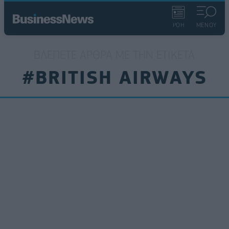
ΡΟΗ
ΜΕΝΟΥ
ΒΛΈΠΕΤΕ ΆΡΘΡΑ ΜΕ ΤΗΝ ΕΤΙΚΈΤΑ
#BRITISH AIRWAYS