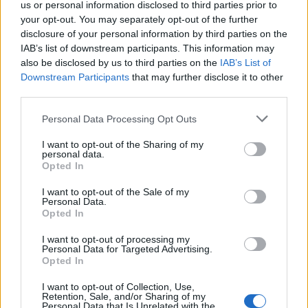
ενέργειας
us or personal information disclosed to third parties prior to
your opt-out. You may separately opt-out of the further
07/08/2026 - 16:38
ΕΠΙΧΕΙΡΗΣΕΙΣ
disclosure of your personal information by third parties on the
IAB’s list of downstream participants. This information may
Στρατηγική επένδυση του EFA GROUP στη Fractal
also be disclosed by us to third parties on the
IAB’s List of
για την ανάπτυξη προηγμένων αμυντικών
Downstream Participants
that may further disclose it to other
τεχνολογιών
third parties.
07/08/2026 - 16:11
ΕΠΙΧΕΙΡΗΣΕΙΣ
Personal Data Processing Opt Outs
Συνάλλαγμα: Το ευρώ ενισχύεται 0,08%, στα
1,1534 δολάρια
I want to opt-out of the Sharing of my
personal data.
07/08/2026 - 15:45
ΟΙΚΟΝΟΜΙΑ
Opted In
Χρηματιστήριο: Στις 2.623,19 μονάδες ο Γενικός
I want to opt-out of the Sale of my
Δείκτης Τιμών, με άνοδο 0,57%
Personal Data.
Opted In
07/08/2026 - 15:21
ΟΙΚΟΝΟΜΙΑ
I want to opt-out of processing my
Νέο κύμα καύσωνα στην Ευρώπη – Θερμοκρασίες
Personal Data for Targeted Advertising.
άνω των 40°C σε Ιταλία, Ισπανία και Βαλκάνια
Opted In
07/08/2026 - 14:58
ΚΟΣΜΟΣ
I want to opt-out of Collection, Use,
Retention, Sale, and/or Sharing of my
Fourlis: Συμφωνία για την πώληση συμμετοχής στο
Personal Data that Is Unrelated with the