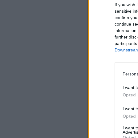
If you wish 
sensitive in
confirm you
continue se
information 
further disc
participants
Downstream 
Persona
I want t
Opted 
I want t
Opted 
I want 
Advertis
Opted 