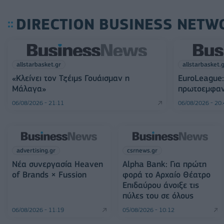
DIRECTION BUSINESS NETW
allstarbasket.gr
allstarbasket.
«Κλείνει τον Τζέιμς Γουάισμαν η
EuroLeague:
Μάλαγα»
πρωτοεμφαν
06/08/2026 - 21:11
06/08/2026 - 20
advertising.gr
csrnews.gr
Νέα συνεργασία Heaven
Alpha Bank: Για πρώτη
of Brands × Fussion
φορά το Αρχαίο Θέατρο
Επιδαύρου άνοιξε τις
πύλες του σε όλους
06/08/2026 - 11:19
05/08/2026 - 10:12