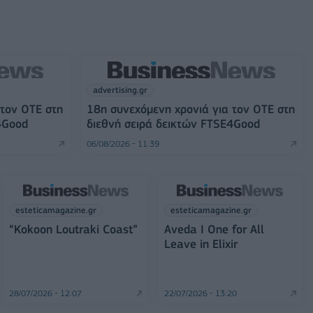
advertising.gr
 τον ΟΤΕ στη
18η συνεχόμενη χρονιά για τον ΟΤΕ στη
4Good
διεθνή σειρά δεικτών FTSE4Good
06/08/2026 - 11:39
esteticamagazine.gr
esteticamagazine.gr
“Kokoon Loutraki Coast”
Aveda I One for All
Leave in Elixir
28/07/2026 - 12:07
22/07/2026 - 13:20