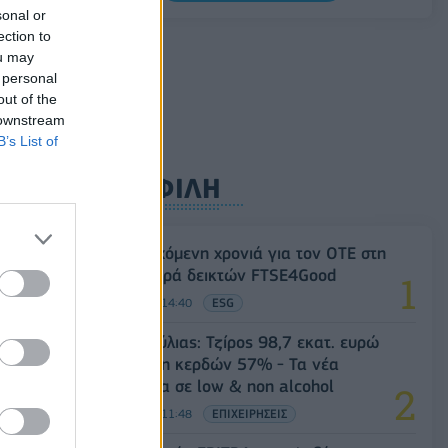
κτηνοτρόφους για ευλογιά, πανώλη και
sonal or
αφθώδη πυρετό
ection to
ou may
06/08/2026 - 15:33
ΟΙΚΟΝΟΜΙΑ
 personal
out of the
 downstream
B’s List of
ΔΗΜΟΦΙΛΗ
18η συνεχόμενη χρονιά για τον ΟΤΕ στη
διεθνή σειρά δεικτών FTSE4Good
06/08/2026 - 14:40
ESG
Β.Σ. Καρούλιας: Τζίρος 98,7 εκατ. ευρώ
και αύξηση κερδών 57% - Τα νέα
στοιχήματα σε low & non alcohol
06/08/2026 - 11:48
ΕΠΙΧΕΙΡΗΣΕΙΣ