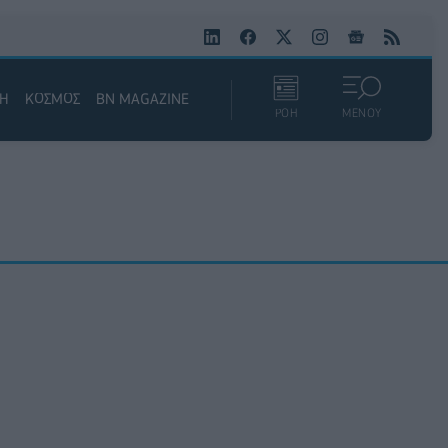
ΚΗ
ΚΟΣΜΟΣ
BN MAGAZINE
ΡΟΗ
ΜΕΝΟΥ