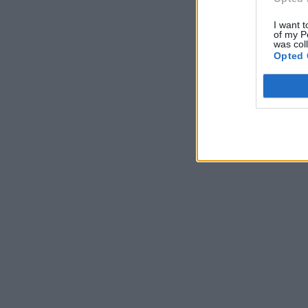
I want t
of my P
was col
Opted 