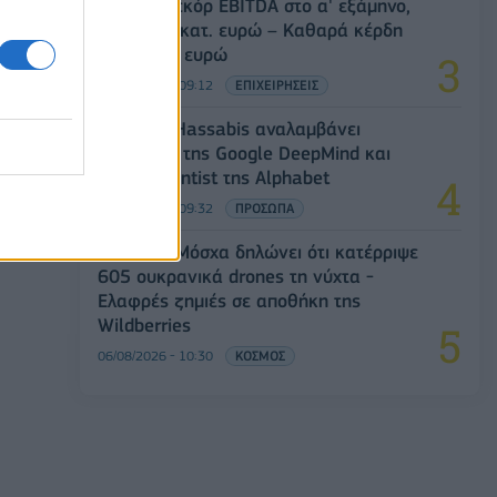
Metlen: Ρεκόρ EBITDA στο α' εξάμηνο,
στα 550 εκατ. ευρώ – Καθαρά κέρδη
313 εκατ. ευρώ
06/08/2026 - 09:12
ΕΠΙΧΕΙΡΗΣΕΙΣ
Ο Demis Hassabis αναλαμβάνει
Πρόεδρος της Google DeepMind και
Chief Scientist της Alphabet
06/08/2026 - 09:32
ΠΡΟΣΩΠΑ
Ρωσία: Η Μόσχα δηλώνει ότι κατέρριψε
605 ουκρανικά drones τη νύχτα -
Ελαφρές ζημιές σε αποθήκη της
Wildberries
06/08/2026 - 10:30
ΚΟΣΜΟΣ