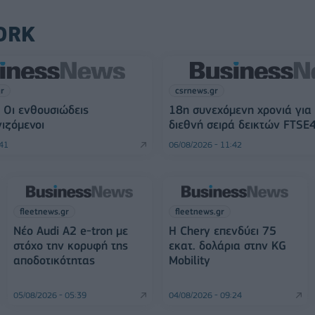
ORK
gr
csrnews.gr
 Οι ενθουσιώδεις
18η συνεχόμενη χρονιά για
ιζόμενοι
διεθνή σειρά δεικτών FTSE
:41
06/08/2026 - 11:42
fleetnews.gr
fleetnews.gr
Νέο Audi A2 e-tron με
Η Chery επενδύει 75
στόχο την κορυφή της
εκατ. δολάρια στην KG
αποδοτικότητας
Mobility
05/08/2026 - 05:39
04/08/2026 - 09:24