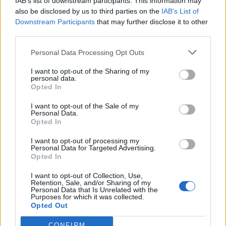
IAB’s list of downstream participants. This information may
08/08/2026 - 13:44
ΕΠΙΧΕΙΡΗΣΕΙΣ
also be disclosed by us to third parties on the
IAB’s List of
Χρηματιστήριο Αθηνών: Εβδομαδιαία άνοδος
Downstream Participants
that may further disclose it to other
1,76%, κέρδη 23,31% από τις αρχές του έτους
third parties.
08/08/2026 - 12:36
ΟΙΚΟΝΟΜΙΑ
Personal Data Processing Opt Outs
Διευρύνεται η πρωτοβουλία για τις τιμές στο ράφι
I want to opt-out of the Sharing of my
με 916 προϊόντα
personal data.
Opted In
08/08/2026 - 12:12
ΛΙΑΝΕΜΠΟΡΙΟ
I want to opt-out of the Sale of my
Health Monitoring: Η εθνική υποδομή για την
Personal Data.
αξιοποίηση των δεδομένων υγείας προς όφελος
Opted In
των πολιτών
I want to opt-out of processing my
08/08/2026 - 11:48
ΥΓΕΙΑ
Personal Data for Targeted Advertising.
Opted In
Ελληνική Αναπτυξιακή Τράπεζα: Με «προίκα» 2 δισ.
ευρώ ανοίγει δρόμο για δάνεια έως 5 δισ. σε
I want to opt-out of Collection, Use,
Retention, Sale, and/or Sharing of my
μικρομεσαίες
Personal Data that Is Unrelated with the
Purposes for which it was collected.
08/08/2026 - 11:22
ΤΡΑΠΕΖΕΣ
Opted Out
5G παντού, 6G στον ορίζοντα: Πού βρίσκεται η
CONFIRM