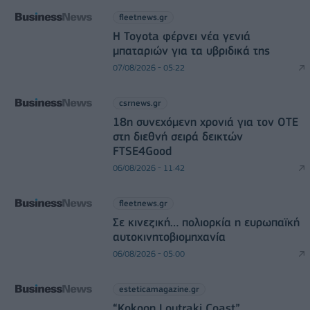
fleetnews.gr
Η Toyota φέρνει νέα γενιά
μπαταριών για τα υβριδικά της
07/08/2026 - 05:22
csrnews.gr
18η συνεχόμενη χρονιά για τον ΟΤΕ
στη διεθνή σειρά δεικτών
FTSE4Good
06/08/2026 - 11:42
fleetnews.gr
Σε κινεζική… πολιορκία η ευρωπαϊκή
αυτοκινητοβιομηχανία
06/08/2026 - 05:00
esteticamagazine.gr
“Kokoon Loutraki Coast”