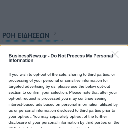
ΡΟΗ ΕΙΔΗΣΕΩΝ
Ειδικό Χωροταξικό για τον Τουρισμό: Οι νέοι
BusinessNews.gr -
Do Not Process My Personal
κανόνες για επενδύσεις, νησιά και προορισμούς υπό
Information
πίεση
08/08/2026 - 13:21
ΤΟΥΡΙΣΜΟΣ
If you wish to opt-out of the sale, sharing to third parties, or
processing of your personal or sensitive information for
Υπουργείο Εργασίας: Ο “χάρτης” των πληρωμών
targeted advertising by us, please use the below opt-out
από τον e-ΕΦΚΑ και τη ΔΥΠΑ έως τις 14 Αυγούστου
section to confirm your selection. Please note that after your
opt-out request is processed you may continue seeing
08/08/2026 - 12:58
ΟΙΚΟΝΟΜΙΑ
interest-based ads based on personal information utilized by
Οι Hamilton Reserve Bank και SEE Capital
us or personal information disclosed to third parties prior to
Hamilton Ltd. συνάπτουν συμφωνία υπηρεσιών
your opt-out. You may separately opt-out of the further
μάρκετινγκ
disclosure of your personal information by third parties on the