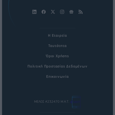
Η Εταιρεία
Ταυτότητα
Όροι Χρήσης
Πολιτική Προστασίας Δεδομένων
Επικοινωνία
ΜΕΛΟΣ #232470 Μ.Η.Τ.