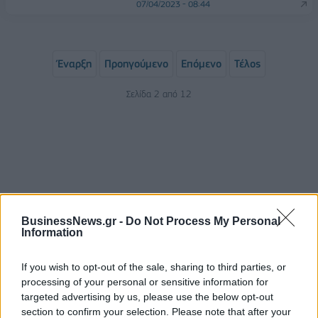
07/04/2023 - 08:44
Έναρξη
Προηγούμενο
Επόμενο
Τέλος
Σελίδα 2 από 12
BusinessNews.gr -
Do Not Process My Personal
Information
ΡΟΗ ΕΙΔΗΣΕΩΝ
If you wish to opt-out of the sale, sharing to third parties, or
processing of your personal or sensitive information for
targeted advertising by us, please use the below opt-out
section to confirm your selection. Please note that after your
ΥΠΑΑΤ: Επιπλέον 12,5 εκατ. ευρώ στις Περιφέρειες