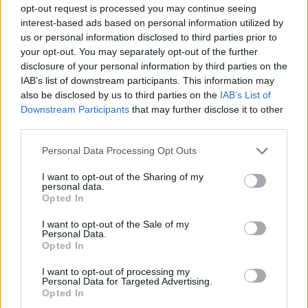
opt-out request is processed you may continue seeing
για την ενίσχυση της βιοασφάλειας
interest-based ads based on personal information utilized by
07/08/2026 - 17:02
ΟΙΚΟΝΟΜΙΑ
us or personal information disclosed to third parties prior to
your opt-out. You may separately opt-out of the further
Deloitte Ελλάδος: Χρηματοοικονομικός σύμβουλος
disclosure of your personal information by third parties on the
της ΔΕΗ για την είσοδο στην πολωνική αγορά
IAB’s list of downstream participants. This information may
ενέργειας
also be disclosed by us to third parties on the
IAB’s List of
07/08/2026 - 16:38
ΕΠΙΧΕΙΡΗΣΕΙΣ
Downstream Participants
that may further disclose it to other
third parties.
Στρατηγική επένδυση του EFA GROUP στη Fractal
για την ανάπτυξη προηγμένων αμυντικών
Personal Data Processing Opt Outs
τεχνολογιών
I want to opt-out of the Sharing of my
07/08/2026 - 16:11
ΕΠΙΧΕΙΡΗΣΕΙΣ
personal data.
Opted In
Συνάλλαγμα: Το ευρώ ενισχύεται 0,08%, στα
1,1534 δολάρια
I want to opt-out of the Sale of my
Personal Data.
07/08/2026 - 15:45
ΟΙΚΟΝΟΜΙΑ
Opted In
Χρηματιστήριο: Στις 2.623,19 μονάδες ο Γενικός
I want to opt-out of processing my
Δείκτης Τιμών, με άνοδο 0,57%
Personal Data for Targeted Advertising.
Opted In
07/08/2026 - 15:21
ΟΙΚΟΝΟΜΙΑ