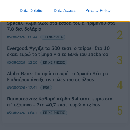
Ευρωπαϊκή 'Ενωσης
Data Deletion
Data Access
Privacy Policy
05/08/2026 - 10:52
ΕΠΙΧΕΙΡΗΣΕΙΣ
SpaceX: Άλμα 92% στα έσοδα του α' τριμήνου στα
7,8 δισ. δολάρια
05/08/2026 - 08:44
ΤΕΧΝΟΛΟΓΙΑ
Evergood: Άγγιξε τα 300 εκατ. ο τζίρος- Στα 10
εκατ. ευρώ το τίμημα για το 60% του Jackaroo
05/08/2026 - 12:50
ΕΠΙΧΕΙΡΗΣΕΙΣ
Alpha Bank: Για πρώτη φορά το Αρχαίο Θέατρο
Επιδαύρου άνοιξε τις πύλες του σε όλους
05/08/2026 - 12:41
ESG
Παπουτσάνης: Καθαρά κέρδη 3,4 εκατ. ευρώ στο
α΄ εξάμηνο – Στα 40,7 εκατ. ευρώ ο τζίρος
05/08/2026 - 08:01
ΕΠΙΧΕΙΡΗΣΕΙΣ