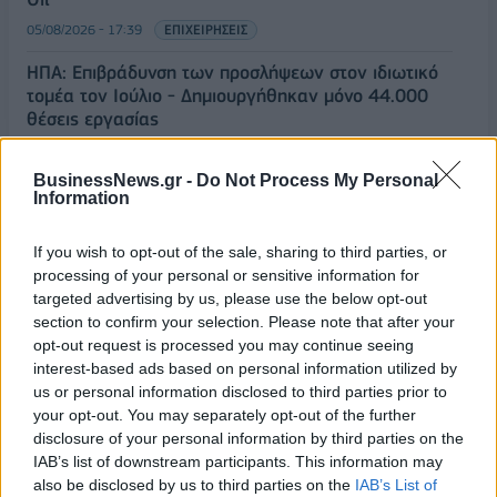
05/08/2026 - 17:39
ΕΠΙΧΕΙΡΗΣΕΙΣ
ΗΠΑ: Επιβράδυνση των προσλήψεων στον ιδιωτικό
τομέα τον Ιούλιο - Δημιουργήθηκαν μόνο 44.000
θέσεις εργασίας
05/08/2026 - 17:16
ΚΟΣΜΟΣ
BusinessNews.gr -
Do Not Process My Personal
Τ. Θεοδωρικάκος: Στηρίζουμε με πράξεις την
Information
έρευνα και την καινοτομία
05/08/2026 - 16:51
ΠΟΛΙΤΙΚΗ
If you wish to opt-out of the sale, sharing to third parties, or
processing of your personal or sensitive information for
Ν. Χαρδαλιάς: Μηδενική ανοχή και σε νομικό
targeted advertising by us, please use the below opt-out
επίπεδο για τους υπαίτιους της πυρκαγιάς στη
section to confirm your selection. Please note that after your
Δυτική Αττική
opt-out request is processed you may continue seeing
05/08/2026 - 16:26
ΕΛΛΑΔΑ
interest-based ads based on personal information utilized by
us or personal information disclosed to third parties prior to
ΕΕ: Διοχετεύει 1,4 δισ. ευρώ στην Ουκρανία από
your opt-out. You may separately opt-out of the further
παγωμένα ρωσικά κεφάλαια
disclosure of your personal information by third parties on the
IAB’s list of downstream participants. This information may
05/08/2026 - 16:03
ΚΟΣΜΟΣ
also be disclosed by us to third parties on the
IAB’s List of