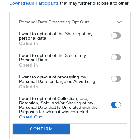
Χρηματιστήριο: Στις 2.623,62 μονάδες ο Γενικός
Downstream Participants
that may further disclose it to other
Δείκτης Τιμών, με πτώση 0,19%
third parties.
05/08/2026 - 15:36
ΟΙΚΟΝΟΜΙΑ
Personal Data Processing Opt Outs
Συνάλλαγμα: Το ευρώ ενισχύεται κατά 0,20%, στα
I want to opt-out of the Sharing of my
1,1557 δολάρια
personal data.
Opted In
05/08/2026 - 15:28
ΟΙΚΟΝΟΜΙΑ
ΟΛΕΣ ΟΙ ΕΙΔΗΣΕΙΣ
I want to opt-out of the Sale of my
Personal Data.
Opted In
I want to opt-out of processing my
Personal Data for Targeted Advertising.
Opted In
I want to opt-out of Collection, Use,
Retention, Sale, and/or Sharing of my
Personal Data that Is Unrelated with the
Purposes for which it was collected.
ΔΗΜΟΦΙΛΗ
Opted Out
CONFIRM
Η Vendora επεκτείνεται σε 27 χώρες της