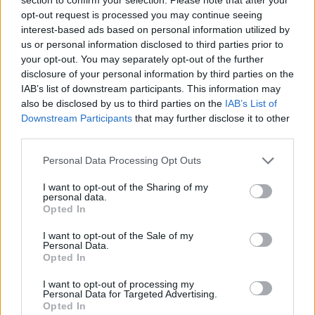
ΥΠΑΑΤ: Επιπλέον 12,5 εκατ. ευρώ στις Περιφέρειες
opt-out request is processed you may continue seeing
για την ενίσχυση της βιοασφάλειας
interest-based ads based on personal information utilized by
07/08/2026 - 17:02
ΟΙΚΟΝΟΜΙΑ
us or personal information disclosed to third parties prior to
your opt-out. You may separately opt-out of the further
Deloitte Ελλάδος: Χρηματοοικονομικός σύμβουλος
disclosure of your personal information by third parties on the
της ΔΕΗ για την είσοδο στην πολωνική αγορά
IAB’s list of downstream participants. This information may
ενέργειας
also be disclosed by us to third parties on the
IAB’s List of
Downstream Participants
that may further disclose it to other
07/08/2026 - 16:38
ΕΠΙΧΕΙΡΗΣΕΙΣ
third parties.
Στρατηγική επένδυση του EFA GROUP στη Fractal
για την ανάπτυξη προηγμένων αμυντικών
Personal Data Processing Opt Outs
τεχνολογιών
I want to opt-out of the Sharing of my
07/08/2026 - 16:11
ΕΠΙΧΕΙΡΗΣΕΙΣ
personal data.
Opted In
Συνάλλαγμα: Το ευρώ ενισχύεται 0,08%, στα
1,1534 δολάρια
I want to opt-out of the Sale of my
Personal Data.
07/08/2026 - 15:45
ΟΙΚΟΝΟΜΙΑ
Opted In
Χρηματιστήριο: Στις 2.623,19 μονάδες ο Γενικός
I want to opt-out of processing my
Personal Data for Targeted Advertising.
Δείκτης Τιμών, με άνοδο 0,57%
Opted In