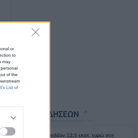
sonal or
ection to
ou may
 personal
out of the
 downstream
B’s List of
ΡΟΗ ΕΙΔΗΣΕΩΝ
ΥΠΑΑΤ: Επιπλέον 12,5 εκατ. ευρώ στις