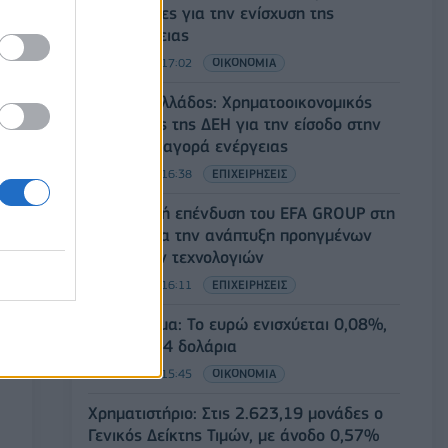
Περιφέρειες για την ενίσχυση της
βιοασφάλειας
07/08/2026 - 17:02
ΟΙΚΟΝΟΜΙΑ
Deloitte Ελλάδος: Χρηματοοικονομικός
σύμβουλος της ΔΕΗ για την είσοδο στην
πολωνική αγορά ενέργειας
07/08/2026 - 16:38
ΕΠΙΧΕΙΡΗΣΕΙΣ
Στρατηγική επένδυση του EFA GROUP στη
Fractal για την ανάπτυξη προηγμένων
αμυντικών τεχνολογιών
07/08/2026 - 16:11
ΕΠΙΧΕΙΡΗΣΕΙΣ
Συνάλλαγμα: Το ευρώ ενισχύεται 0,08%,
στα 1,1534 δολάρια
07/08/2026 - 15:45
ΟΙΚΟΝΟΜΙΑ
Χρηματιστήριο: Στις 2.623,19 μονάδες ο
Γενικός Δείκτης Τιμών, με άνοδο 0,57%