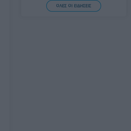
07/08/2026 - 14:11
ΕΛΛΑΔΑ
ΟΛΕΣ ΟΙ ΕΙΔΗΣΕΙΣ
Σαουδική Αραβία, Τουρκία και Πακιστάν
υπογράφουν κοινή αμυντική συμφωνία
07/08/2026 - 13:47
ΚΟΣΜΟΣ