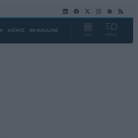
ΚΗ
ΚΟΣΜΟΣ
BN MAGAZINE
ΡΟΗ
ΜΕΝΟΥ