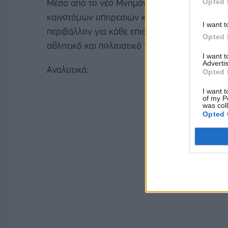
Μέσα από το νέο Μνημόνιο, ΟΑΚΑ και ΣΤΑΣΥ 
Opted 
καινοτόμων υπηρεσιών κινητικότητας, με στόχο
I want t
περιβάλλον για κάθε επισκέπτη, ενισχύοντας
Opted 
αθλητικό και πολιτιστικό της κέντρο.
I want 
Advertis
Αναλυτικά:
Opted 
I want t
of my P
was col
Opted 