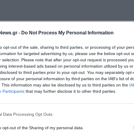
News.gr -
Do Not Process My Personal Information
to opt-out of the sale, sharing to third parties, or processing of your per
formation for targeted advertising by us, please use the below opt-out s
r selection. Please note that after your opt-out request is processed y
eing interest-based ads based on personal information utilized by us or
στη κομβική του θέση και τη σύνδεσή του με τα
disclosed to third parties prior to your opt-out. You may separately opt-
losure of your personal information by third parties on the IAB’s list of
σικούς οδικούς άξονες της Αττικής, αποτελεί έναν
. This information may also be disclosed by us to third parties on the
IA
ημένες ανάγκες σε επίπεδο μεταφορών και
Participants
that may further disclose it to other third parties.
διασύνδεσης αποτυπώθηκε χαρακτηριστικά στη
ς χιλιάδες θεατές εξυπηρετήθηκαν επιτυχώς μέσω
 κρίσιμο ρόλο των δημόσιων συγκοινωνιών στη
l Data Processing Opt Outs
o opt-out of the Sharing of my personal data.