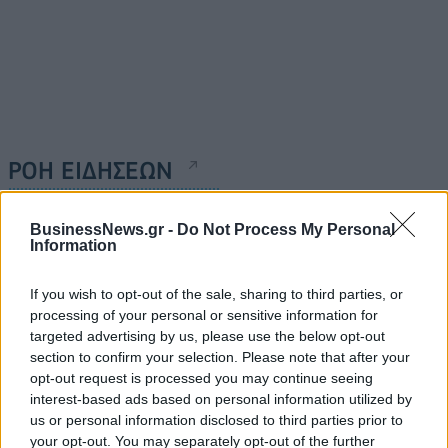
ΡΟΗ ΕΙΔΗΣΕΩΝ
BusinessNews.gr -
Do Not Process My Personal
Κορυφώνεται η έξοδος του Αυγούστου – Πάνω από
Information
56.000 επιβάτες αναχωρούν σήμερα από τα
λιμάνια της Αττικής
If you wish to opt-out of the sale, sharing to third parties, or
08/08/2026 - 14:30
ΕΛΛΑΔΑ
processing of your personal or sensitive information for
targeted advertising by us, please use the below opt-out
Δυτική Αττική: Η επόμενη ημέρα μετά τις πυρκαγιές
section to confirm your selection. Please note that after your
– Τα έργα Antinero και η «μάχη» πριν από τις
opt-out request is processed you may continue seeing
βροχές
interest-based ads based on personal information utilized by
08/08/2026 - 14:08
ΕΛΛΑΔΑ
us or personal information disclosed to third parties prior to
your opt-out. You may separately opt-out of the further