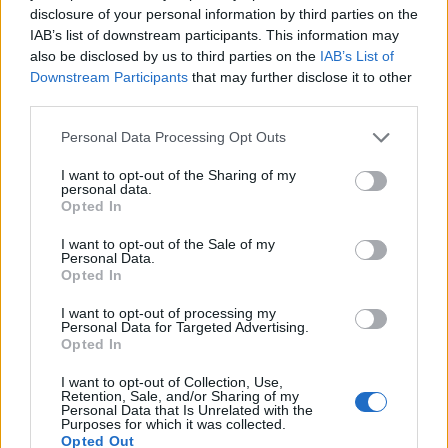
Ειδικό Χωροταξικό για τον Τουρισμό: Οι νέοι
disclosure of your personal information by third parties on the
κανόνες για επενδύσεις, νησιά και προορισμούς υπό
IAB’s list of downstream participants. This information may
πίεση
also be disclosed by us to third parties on the
IAB’s List of
08/08/2026 - 13:21
ΤΟΥΡΙΣΜΟΣ
Downstream Participants
that may further disclose it to other
third parties.
Υπουργείο Εργασίας: Ο “χάρτης” των πληρωμών
από τον e-ΕΦΚΑ και τη ΔΥΠΑ έως τις 14 Αυγούστου
Personal Data Processing Opt Outs
08/08/2026 - 12:58
ΟΙΚΟΝΟΜΙΑ
I want to opt-out of the Sharing of my
personal data.
Οι Hamilton Reserve Bank και SEE Capital
Opted In
Hamilton Ltd. συνάπτουν συμφωνία υπηρεσιών
μάρκετινγκ
I want to opt-out of the Sale of my
Personal Data.
08/08/2026 - 13:44
ΕΠΙΧΕΙΡΗΣΕΙΣ
Opted In
Χρηματιστήριο Αθηνών: Εβδομαδιαία άνοδος
I want to opt-out of processing my
1,76%, κέρδη 23,31% από τις αρχές του έτους
Personal Data for Targeted Advertising.
Opted In
08/08/2026 - 12:36
ΟΙΚΟΝΟΜΙΑ
I want to opt-out of Collection, Use,
Διευρύνεται η πρωτοβουλία για τις τιμές στο ράφι
Retention, Sale, and/or Sharing of my
Personal Data that Is Unrelated with the
με 916 προϊόντα
Purposes for which it was collected.
Opted Out
08/08/2026 - 12:12
ΛΙΑΝΕΜΠΟΡΙΟ