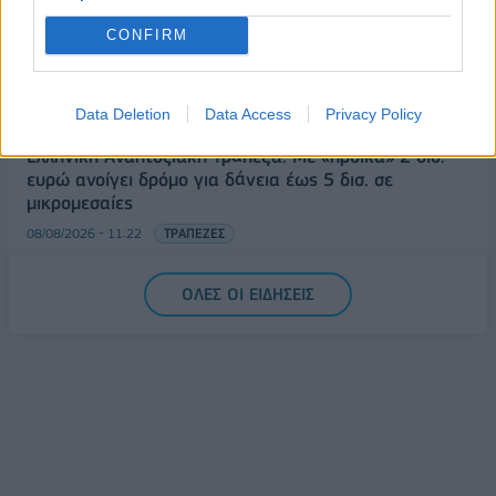
Health Monitoring: Η εθνική υποδομή για την
CONFIRM
αξιοποίηση των δεδομένων υγείας προς όφελος
των πολιτών
Data Deletion
Data Access
Privacy Policy
08/08/2026 - 11:48
ΥΓΕΙΑ
Ελληνική Αναπτυξιακή Τράπεζα: Με «προίκα» 2 δισ.
ευρώ ανοίγει δρόμο για δάνεια έως 5 δισ. σε
μικρομεσαίες
08/08/2026 - 11:22
ΤΡΑΠΕΖΕΣ
5G παντού, 6G στον ορίζοντα: Πού βρίσκεται η
ΟΛΕΣ ΟΙ ΕΙΔΗΣΕΙΣ
Ελλάδα στη μεγάλη τεχνολογική μετάβαση
08/08/2026 - 10:54
ΤΕΧΝΟΛΟΓΙΑ