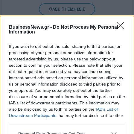
ΟΛΕΣ ΟΙ ΕΙΔΗΣΕΙΣ
BusinessNews.gr -
Do Not Process My Personal
Information
If you wish to opt-out of the sale, sharing to third parties, or
processing of your personal or sensitive information for
targeted advertising by us, please use the below opt-out
section to confirm your selection. Please note that after your
ΔΗΜΟΦΙΛΗ
opt-out request is processed you may continue seeing
interest-based ads based on personal information utilized by
us or personal information disclosed to third parties prior to
Ατρόμητος και Novibet συνεχίζουν μαζί:
your opt-out. You may separately opt-out of the further
Ανανέωση της συνεργασίας τους μέχρι το 2028
disclosure of your personal information by third parties on the
IAB’s list of downstream participants. This information may
07/08/2026 - 11:50
ΑΘΛΗΤΙΣΜΟΣ
also be disclosed by us to third parties on the
IAB’s List of
Χρηματιστήριο: Στις 2.618,95 μονάδες ο Γενικός
Downstream Participants
that may further disclose it to other
Δείκτης Τιμών, με άνοδο 0,40%
third parties.
07/08/2026 - 13:07
ΟΙΚΟΝΟΜΙΑ
Personal Data Processing Opt Outs