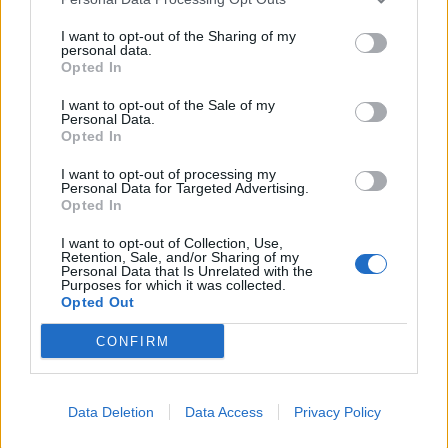
Έρευνα ΕΟΤ: Η Ελλάδα στις κορυφαίες επιλογές
I want to opt-out of the Sharing of my
των Ευρωπαίων ταξιδιωτών
personal data.
Opted In
07/08/2026 - 10:56
ΤΟΥΡΙΣΜΟΣ
I want to opt-out of the Sale of my
Υψηλός κίνδυνος πυρκαγιάς σήμερα σε Αττική,
Personal Data.
Κρήτη, Πελοπόννησο, Εύβοια και νησιά του Αιγαίου
Opted In
07/08/2026 - 08:30
ΕΛΛΑΔΑ
I want to opt-out of processing my
Personal Data for Targeted Advertising.
Χρηματιστήριο: Στις 2.623,19 μονάδες ο Γενικός
Opted In
Δείκτης Τιμών, με άνοδο 0,57%
I want to opt-out of Collection, Use,
07/08/2026 - 15:21
ΟΙΚΟΝΟΜΙΑ
Retention, Sale, and/or Sharing of my
Personal Data that Is Unrelated with the
Purposes for which it was collected.
Opted Out
CONFIRM
DIRECTION BUSINESS NETWORK
Data Deletion
Data Access
Privacy Policy