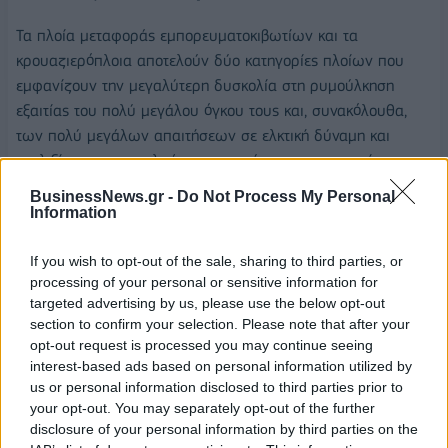
Τα πλοία μεταφοράς εμπορευματοκιβωτίων και τα
κρουαζιερόπλοια αποτελούν δύο κατηγορίες πλοίων που
εμφανίζουν την μεγαλύτερη δυσκολία στη ρυμούλκηση
εξαιτίας του πολύ μεγάλου όγκου τους και, συνακόλουθα,
των πολύ μεγάλων απαιτήσεων σε ελκτική δύναμη και
ευελιξία των ρυμουλκών που παρέχουν τις υπηρεσίες
ρυμούλκησής τους.
BusinessNews.gr -
Do Not Process My Personal
Information
Σύμφωνα με στελέχη των εταιρειών ρυμούλκησης το
πρόβλημα στην Ελλάδα εντείνεται λόγω των δυσχερών
If you wish to opt-out of the sale, sharing to third parties, or
καιρικών συνθηκών που επικρατούν στις ελληνικές
processing of your personal or sensitive information for
θάλασσες, της ανεπάρκειας, πολλές φορές, των υποδομών
targeted advertising by us, please use the below opt-out
section to confirm your selection. Please note that after your
των λιμανιών στα οποία προσεγγίζουν τα πλοία, καθώς και
opt-out request is processed you may continue seeing
από το γεγονός ότι, μέχρι την έκδοση του π.δ. 83/2022 για τα
interest-based ads based on personal information utilized by
ρυμουλκά, το θεσμικό πλαίσιο που εφαρμόζοταν ήταν
us or personal information disclosed to third parties prior to
εξαιρετικά παρωχημένο και κυριολεκτικά ανίκανο να
your opt-out. You may separately opt-out of the further
ανταποκριθεί στις ρυμουλκικές απαιτήσεις της σύγχρονης
disclosure of your personal information by third parties on the