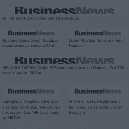
Το FIAT 500 Hybrid τώρα από 18.990 ευρώ
Θανάσης Σπανούλης: "Θα είμαι
Στους Ντένβερ Νάγκετς ο Λόνι
χαρούμενος με ένα μετάλλιο"
Γουόκερ
HELLENiQ ENERGY: Κέρδη 393 εκατ. ευρώ στο α' εξάμηνο – Στα 734
εκατ. ευρώ τα EBITDA
Viohalco: Αυξημένος κατά 14%
ΥΠΕΘΟΟ: Νέες επενδύσεις 1
ο τζίρος στο α' εξάμηνο, στα 4,3
δισ. ευρώ ως το 2028 για την
δισ. ευρώ – Στα 446 εκατ. ευρώ
Ενέργεια
τα EBITDA