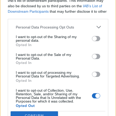
IAB’s list of downstream participants. This information may
ναυτιλίας.
also be disclosed by us to third parties on the
IAB’s List of
Downstream Participants
that may further disclose it to other
Προσθέτουν επίσης ότι πλέον με τις νέες προδιαγραφές των
third parties.
ρυμουλκών που ορίζει το προεδρικό διάταγμα
δημιουργούνται συνθήκες ουσιαστικού εκσυγχρονισμού του
Personal Data Processing Opt Outs
στόλου και πολύ σύντομα η Ελλάδα δεν θα υπολείπεται σε
I want to opt-out of the Sharing of my
τίποτα στην ποιότητα και την ασφάλεια σε σχέση με τις
personal data.
υπόλοιπες Ευρωπαϊκές χώρες.
Opted In
I want to opt-out of the Sale of my
Personal Data.
Opted In
I want to opt-out of processing my
ΛΙΜΑΝΙΑ
ΡΥΜΟΥΛΚΑ
ΡΥΜΟΥΛΚΗΣΗ
Personal Data for Targeted Advertising.
Opted In
I want to opt-out of Collection, Use,
Retention, Sale, and/or Sharing of my
Personal Data that Is Unrelated with the
Purposes for which it was collected.
Opted Out
CONFIRM