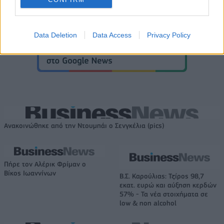
Data Deletion
Data Access
Privacy Policy
Ανακοινώθηκε από την Ντουμπάι ο Σενγκέλια (pics)
Πήρε τον Αλέρικ Φρίμαν ο
Βίκος Ιωαννίνων
Β.Σ. Καρούλιας: Τζίρος 98,7
εκατ. ευρώ και αύξηση κερδών
57% - Τα νέα στοιχήματα σε
low & non alcohol