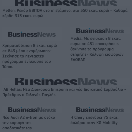
Metlen: Ρεκόρ EBITDA στο α' εξάμηνο, στα 550 εκατ. ευρώ – Καθαρά
κέρδη 313 εκατ. ευρώ
Media: Με ενίσχυση 8 εκατ.
ευρώ σε 451 επιχειρήσεις
Χρηματοδότηση 8 εκατ. ευρώ
ξεκίνησε το πρόγραμμα
σε 843 μέσα ενημέρωσης-
στήριξης- Κάλυψη εισφορών
Ξεκίνησε το πενταετές
ΕΔΟΕΑΠ
πρόγραμμα ενίσχυσης του
Τύπου
IAB Hellas: Νέα Διοικούσα Επιτροπή και νέο Διοικητικό Συμβούλιο -
Πρόεδρος ο Γαληνός Γιαγλής
Νέο Audi A2 e-tron με στόχο
Η Chery επενδύει 75 εκατ.
την κορυφή της
δολάρια στην KG Mobility
αποδοτικότητας